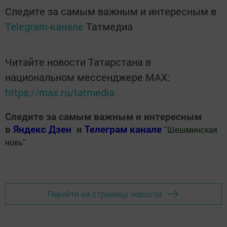
Следите за самым важным и интересным в
Telegram-канале
Татмедиа
Читайте новости Татарстана в
национальном мессенджере MАХ:
https://max.ru/tatmedia
Следите за самым важным и интересным
в
Яндекс Дзен
и
Телеграм канале
"
Шешминская
новь
"
Добавить Шешминскую новь в Яндекс.Новости
Перейти на страницу новости