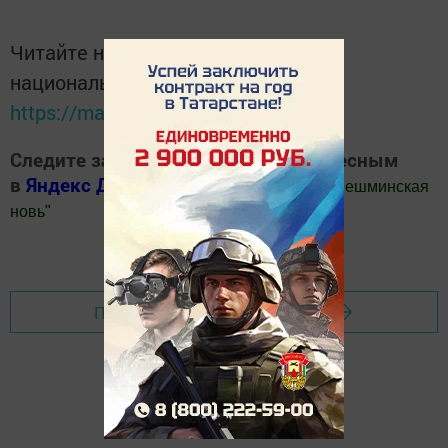
Читайте новости Татарстана в
национальном мессенджере MАХ:
https://max.ru/tatmedia
Следите за самым важным и интересным
в
Яндекс Дзен
и
Телеграм канале
"
Шешминская
новь
"
Добавить Шешминскую новь в Яндекс.Новости
Перейти на страницу новости