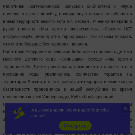
Работники Екатерининской сельской библиотеки и клуба
провели в школе линейку, посвящённую памяти погибших во
время террористического акта в г. Беслан . Ученики держали в
руках плакаты «Мы против экстремизма», «Скажем НЕТ
экстремизму!», «Мы против терроризма», тем самым показав,
что они за будущее без террора и насилия.
Работники Акбуринской сельской библиотеки провели с детьми
местного детского сада «Солнышко» беседу «Мы против
терроризма!». Детям рассказали, насколько он опасен, что в
последние годы увеличилось количество терактов на
территории России, и о том, какие антитеррористические меры
безопасности проводились в нашей республике во время
проведения летней Универсиады, Кубка Конфедераций.
Специалисты отделения социальной помощи семье и детям
А вы уже видели новое видео Tatmedia
КЦСОН «Забота» провели со своими подопечными групповое
Junior?
занятие «Экстремизму - нет!». В игровой форме детям о том, что
Cмотреть
такое экстремизм и терроризм, какую угрозу для человечества
они несут, и познакомили с правилами безопасного поведения