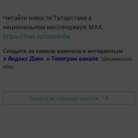
Читайте новости Татарстана в
национальном мессенджере MАХ:
https://max.ru/tatmedia
Следите за самым важным и интересным
в
Яндекс Дзен
и
Телеграм канале
"
Шешминская
новь
"
Добавить Шешминскую новь в Яндекс.Новости
Перейти на страницу новости