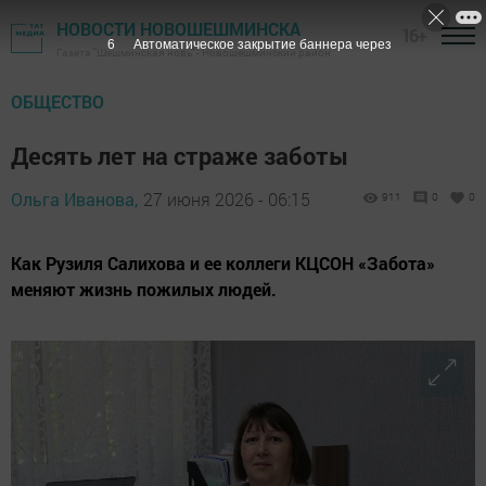
НОВОСТИ НОВОШЕШМИНСКА
16+
5
Автоматическое закрытие баннера через
Газета "Шешминская новь" - Новошешминский район
ОБЩЕСТВО
Десять лет на страже заботы
Ольга Иванова,
27 июня 2026 - 06:15
911
0
0
Как Рузиля Салихова и ее коллеги КЦСОН «Забота»
меняют жизнь пожилых людей.