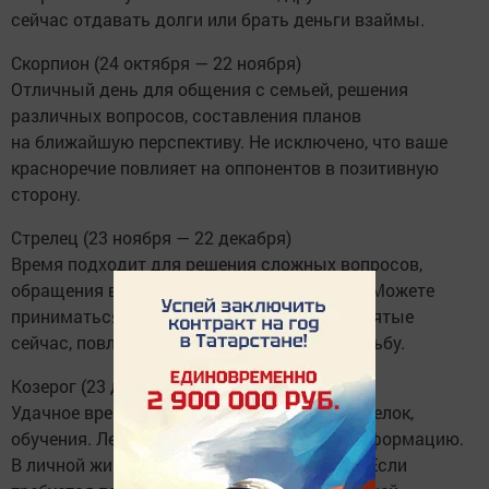
сейчас отдавать долги или брать деньги взаймы.
Скорпион (24 октября — 22 ноября)
Отличный день для общения с семьей, решения
различных вопросов, составления планов
на ближайшую перспективу. Не исключено, что ваше
красноречие повлияет на оппонентов в позитивную
сторону.
Стрелец (23 ноября — 22 декабря)
Время подходит для решения сложных вопросов,
обращения в государственные инстанции. Можете
приниматься за новые дела. Решения, принятые
сейчас, повлияют на вашу дальнейшую судьбу.
Козерог (23 декабря — 20 января)
Удачное время для поездок, заключения сделок,
обучения. Легко будет запомнить новую информацию.
В личной жизни полагайтесь на интуицию. Если