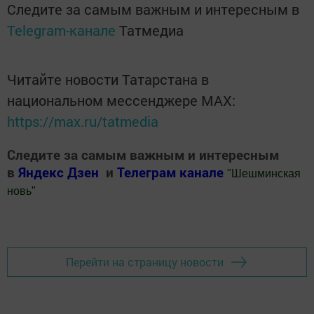
Следите за самым важным и интересным в
Telegram-канале
Татмедиа
Читайте новости Татарстана в
национальном мессенджере MАХ:
https://max.ru/tatmedia
Следите за самым важным и интересным
в
Яндекс Дзен
и
Телеграм канале
"
Шешминская
новь
"
Добавить Шешминскую новь в Яндекс.Новости
Перейти на страницу новости