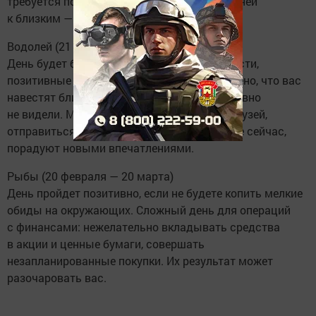
требуется помощь, можете обращаться за ней
к близким — скорее всего, вам не откажут.
Водолей (21 января — 19 февраля)
День будет богат на приятные неожиданности,
позитивные новости и хлопоты. Не исключено, что вас
навестят близкие знакомые, которых вы давно
не видели. Можете позвать на вечеринку друзей,
отправиться в гости. Путешествия, начатые сейчас,
порадуют новыми впечатлениями.
Рыбы (20 февраля — 20 марта)
День пройдет позитивно, если не будете копить мелкие
обиды на окружающих. Сложный день для операций
с финансами: нежелательно вкладывать средства
в акции и ценные бумаги, совершать
незапланированные покупки. Их результат может
разочаровать вас.