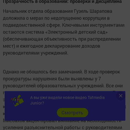
Прозрачность в образовании: проверки и дисциплина
Начальник отдела образования Гузель Шарапова
доложила о мерах по недопущению коррупции в
подведомственной сфере. Ключевыми инструментами
остаются система «Электронный детский сад»
(обеспечивающая объективность при распределении
мест) и ежегодное декларирование доходов
руководителями учреждений.
Однако не обошлось без замечаний. В ходе проверок
прокуратуры нарушения были выявлены у 7
руководителей образовательных учреждений. Все они
привлечены к дисциплинарной ответственности. При
А вы уже видели новое видео Tatmedia
этом профилактика ведется активно: в 2025 году в
Junior?
комиссию поступило уже 17 уведомлений о возможных
Cмотреть
конфликтах интересов. Заместитель прокурора Ленар
Мисбахов акцентировал внимание на необходимости
усиления разъяснительной работы с руководителями