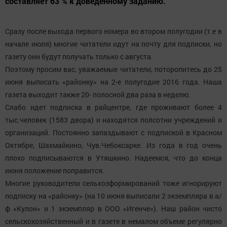
составляет 63 % к доведенному заданию.
Сразу после выхода первого номера во втором полугодии (т.е в
начале июля) многие читатели идут на почту для подписки, но
газету они будут получать только с августа.
Поэтому просим вас, уважаемые читатели, поторопитесь до 25
июня выписать «районку» на 2-е полугодие 2016 года. Наша
газета выходит также 20- полосной два раза в неделю.
Слабо идет подписка в райцентре, где проживают более 4
тыс.человек (1583 двора) и находятся полсотни учреждений и
организаций. Постоянно запаздывают с подпиской в Красном
Октябре, Шахмайкино, Чув.Чебоксарке. Из года в год очень
плохо подписываются в Утяшкино. Надеемся, что до конца
июня положение поправится.
Многие руководители сельхозформирований тоже игнорируют
подписку на «районку» (на 10 июня выписали 2 экземпляра в а/
ф «Кулон» и 1 экземпляр в ООО «Игенче»). Наш район чисто
сельскохозяйственный и в газете в немалом объеме регулярно