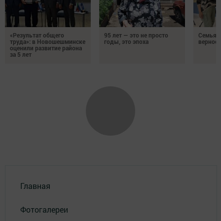
«Результат общего
95 лет — это не просто
Семья Г
труда»: в Новошешминске
годы, это эпоха
верност
оценили развитие района
за 5 лет
Главная
Фотогалереи