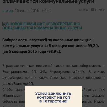
оплачиваются коммунальные услуги
автор,
15 июня 2016 - 04:54
1169
0
0
Собираемость платежей за оказанные жилищно-
коммунальные услуги за 5 месяцев составила 99,2 %
(за 5 месяцев 2015 года -98,9%).
В разрезе сельских поселений самая низкая собираемость в
Екатерининском СП- 84%, Черемуховском-94,1%. В список
аутсайдеров попали также Азеевское, Краснооктябрьское и
Шахмайкинское СП.
Слабо занимается сбором платежей в райцентре УК
«Кристалл»- всего 97,3 процента. эта кампания должна
собирать платежи с многоквартирных жилых домов. Нужно