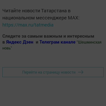
Читайте новости Татарстана в
национальном мессенджере MАХ:
https://max.ru/tatmedia
Следите за самым важным и интересным
в
Яндекс Дзен
и
Телеграм канале
"
Шешминская
новь
"
Добавить Шешминскую новь в Яндекс.Новости
Перейти на страницу новости