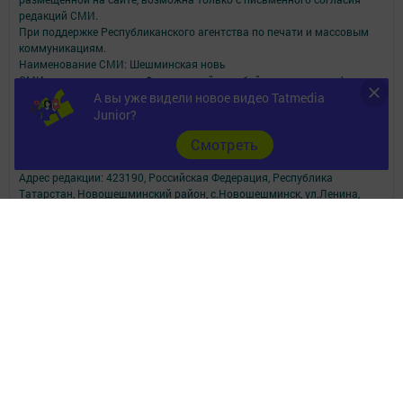
редакций СМИ.
При поддержке Республиканского агентства по печати и массовым
коммуникациям.
Наименование СМИ: Шешминская новь
СМИ зарегистрировано Федеральной службой по надзору в сфере
связи,
А вы уже видели новое видео Tatmedia
информационных технологий и массовых коммуникаций
Junior?
запись о регистрации СМИ ЭЛ № ФС 77 - 90148 от 07.10.2025
Cмотреть
ФИО главного редактора: Мусин Азат Вализанович Email:
sheshminskaja-nov.dir@tatmedia.com
Адрес редакции: 423190, Российская Федерация, Республика
Татарстан, Новошешминский район, с.Новошешминск, ул.Ленина,
д.102.
Телефон редакции: 8(84348)2-21-46 - Руководитель филиала.
8(84348)2-23-46 - Бухгалтерия и отдел рекламы. 8(84348)2-24-32 -
отдел писем
Электронная почта редакции: sheshminskaja-nov@tatmedia.com
Электронная почта филиала для сообщений о фактах коррупции
sheshminskaja-nov.dir@tatmedia.com
sheshminskaja-nov@tatmedia.com
Учредитель СМИ: АО «ТАТМЕДИА»
Антикоррупционная политика
АО «ТАТМЕДИА» использует «cookie»
для персонализации сервисов и