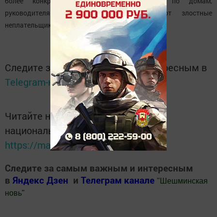
более конкретно работать со старшими по домам,
руководителями учреждений, где работают злостные
неплательщики.
Следите за самым важным и интересным в
Telegram-канале
Татмедиа
Читайте новости Татарстана в
национальном мессенджере MАХ:
https://max.ru/tatmedia
Следите за самым важным и интересным
в
Яндекс Дзен
и
Телеграм канале
"
Шешминская
новь
"
Добавить Шешминскую новь в Яндекс.Новости