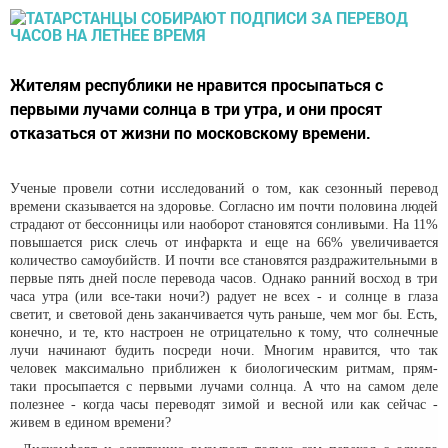
Жителям республики не нравится просыпаться с
первыми лучами солнца в три утра, и они просят
отказаться от жизни по московскому времени.
Ученые провели сотни исследований о том, как сезонный перевод
времени сказывается на здоровье. Согласно им почти половина людей
страдают от бессонницы или наоборот становятся сонливыми. На 11%
повышается риск слечь от инфаркта и еще на 66% увеличивается
количество самоубийств. И почти все становятся раздражительными в
первые пять дней после перевода часов. Однако ранний восход в три
часа утра (или все-таки ночи?) радует не всех - и солнце в глаза
светит, и световой день заканчивается чуть раньше, чем мог бы. Есть,
конечно, и те, кто настроен не отрицательно к тому, что солнечные
лучи начинают будить посреди ночи. Многим нравится, что так
человек максимально приближен к биологическим ритмам, прям-
таки просыпается с первыми лучами солнца. А что на самом деле
полезнее - когда часы переводят зимой и весной или как сейчас -
живем в едином времени?