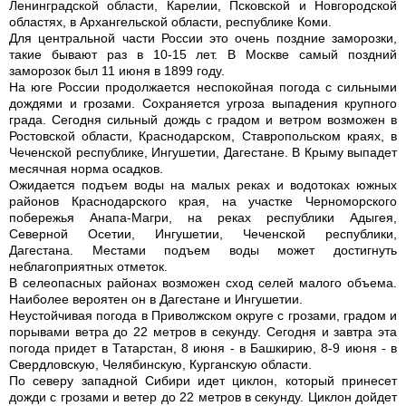
Ленинградской области, Карелии, Псковской и Новгородской
областях, в Архангельской области, республике Коми.
Для центральной части России это очень поздние заморозки,
такие бывают раз в 10-15 лет. В Москве самый поздний
заморозок был 11 июня в 1899 году.
На юге России продолжается неспокойная погода с сильными
дождями и грозами. Сохраняется угроза выпадения крупного
града. Сегодня сильный дождь с градом и ветром возможен в
Ростовской области, Краснодарском, Ставропольском краях, в
Чеченской республике, Ингушетии, Дагестане. В Крыму выпадет
месячная норма осадков.
Ожидается подъем воды на малых реках и водотоках южных
районов Краснодарского края, на участке Черноморского
побережья Анапа-Магри, на реках республики Адыгея,
Северной Осетии, Ингушетии, Чеченской республики,
Дагестана. Местами подъем воды может достигнуть
неблагоприятных отметок.
В селеопасных районах возможен сход селей малого объема.
Наиболее вероятен он в Дагестане и Ингушетии.
Неустойчивая погода в Приволжском округе с грозами, градом и
порывами ветра до 22 метров в секунду. Сегодня и завтра эта
погода придет в Татарстан, 8 июня - в Башкирию, 8-9 июня - в
Свердловскую, Челябинскую, Курганскую области.
По северу западной Сибири идет циклон, который принесет
дожди с грозами и ветер до 22 метров в секунду. Циклон дойдет