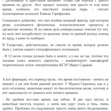
- Дискомфорт и адаптацию вызывает только сам переход с одного
времени на другое. Этот процесс опаснее, чем просто то или иное
время, особенно это чувствуют пожилые люди, - считает
психотерапевт-психолог Рамиль Гарифуллин.
Специалист добавляет, что свет вообще мощный фактор, при котором
резко усиливаются физические, психологические процессы в
организме человека. И на самом деле универсальных ответов тут нет,
на всех свет воздействует по-разному, кому-то ранний восход солнца
во вред, а кому-то наоборот.
В Татарстане, действительно, не совсем то время, которое должно
быть с учетом нашего географического положения.
- В 12 часов солнце должно быть в зените, а у нас не так, потому что
часовые пояса немного сдвинуты, - комментирует завкафедрой
теоретических основ электротехники КГЭУ Марат Садыков.
А вот фермерам, что перевод часов, что время постоянное - ничего не
мешает, а уж тем более ранний рассвет. У Мурата Сиразина, как и у
всех остальных, животные живут по биологическим часам, поэтому и
нет зависимости от зимнего или летнего времени.
- Но удобнее все-таки время, как сейчас. В два часа светло, и
животные пасутся, подоил, а затем они идут спать в тень, очень
удобно. Проблема эта надуманная, просто очень много бездельников,