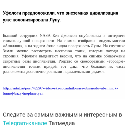
Уфологи предположили, что внеземная цивилизация
уже колонизировала Луну.
Бывший сотрудник NASA Кен Джонсон опубликовал в интернете
снимок лунной поверхности. На снимке изображен модуль миссии
«Аполлон», а на заднем фоне видна поверхность Луны. На спутнике
Земли можно рассмотреть несколько точек, которые походи на
строения. Уфологи выдвигают версии, что на снимке обнаружены
секретные базы инопланетян. Родство со своеобразным «городом»
инопланетян точкам придаёт тот факт, что большая их часть
расположена достаточно ровными параллельными рядами.
http://sntat.ru/post/42297-video-eks-sotrudnik-nasa-obnarodoval-snimok-
lunnoj-bazy-inoplanetyan
Следите за самым важным и интересным в
Telegram-канале
Татмедиа