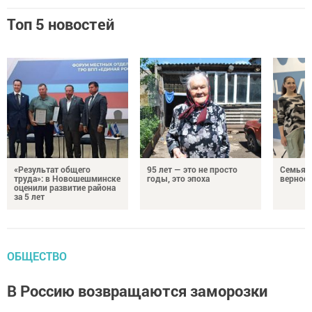
Топ 5 новостей
«Результат общего
95 лет — это не просто
Семья Г
труда»: в Новошешминске
годы, это эпоха
верност
оценили развитие района
за 5 лет
ОБЩЕСТВО
В Россию возвращаются заморозки