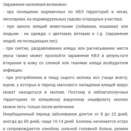
Заражение населения возможно:
- при посещении эндемичных по КВЭ территорий в лесах,
лесопарках, на индивидуальных садово-огородных участках;
- при заносе клещей животными (собаками, кошками) или
людьми - на одежде, с цветками, ветками и т.д. (заражение
людей, не посещающих лес);
- при снятии, раздавливании клеща или расчесывании места
укуса также может произойти заражение КВЭ в результате
втирания в кожу со слюной или тканями клеща возбудителя
инфекции;
- при употреблении в пищу сырого молока коз (чаще всего),
коров, у которых в период массового нападения клещей вирус
может находиться в молоке. Поэтому в неблагополучных
территориях по клещевому вирусному энцефалиту молоко
можно пить только после кипячения.
Инкубационный период заболевания длится от 8 до 23 дней,
иногда до 60 дней, чаще 10-14 дней. Болезнь начинается остро
и сопровождается ознобом, сильной головной болью, резким