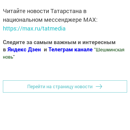
Читайте новости Татарстана в
национальном мессенджере MАХ:
https://max.ru/tatmedia
Следите за самым важным и интересным
в
Яндекс Дзен
и
Телеграм канале
"
Шешминская
новь
"
Добавить Шешминскую новь в Яндекс.Новости
Перейти на страницу новости