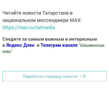
Читайте новости Татарстана в
национальном мессенджере MАХ:
https://max.ru/tatmedia
Следите за самым важным и интересным
в
Яндекс Дзен
и
Телеграм канале
"
Шешминская
новь
"
Добавить Шешминскую новь в Яндекс.Новости
Перейти на страницу новости