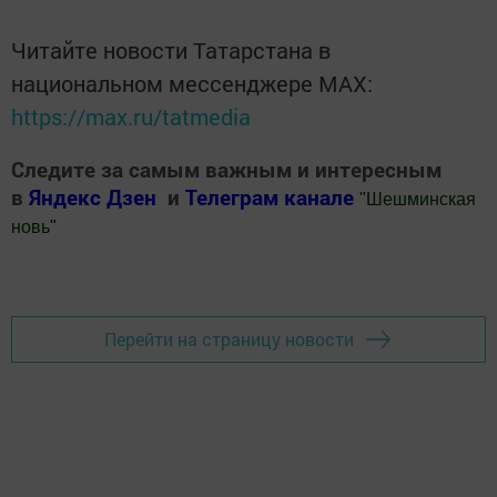
Читайте новости Татарстана в
национальном мессенджере MАХ:
https://max.ru/tatmedia
Следите за самым важным и интересным
в
Яндекс Дзен
и
Телеграм канале
"
Шешминская
новь
"
Добавить Шешминскую новь в Яндекс.Новости
Перейти на страницу новости