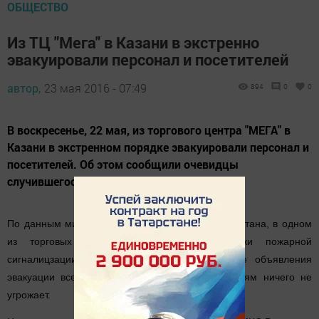
ОБЩЕСТВО
Из ТЦ "Мега" в Казани в экстренно
эвакуировали персонал и посетителей
автор,
23 мая 2016 - 07:49
894
0
0
В воскресенье, 22 мая, из торгового центра "МЕГА" в
Казани в экстренном порядке эвакуировали персонал и
посетителей. Об этом сообщили очевидцы
случившегося в социальных сетях.
По данным министерства внутренних дел Татарстана, в одном
из торговых помещений сработали датчики пожарной
сигналицзации. Спустя несколько минут после объявления
эвакуации всех людей вывели наружу, их жизням ничего не
угрожает.