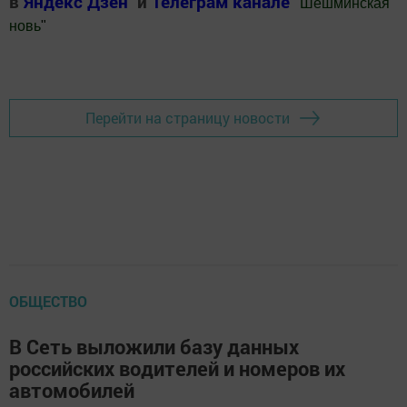
в
Яндекс Дзен
и
Телеграм канале
"
Шешминская
новь
"
Добавить Шешминскую новь в Яндекс.Новости
Перейти на страницу новости
ОБЩЕСТВО
В Сеть выложили базу данных
российских водителей и номеров их
автомобилей