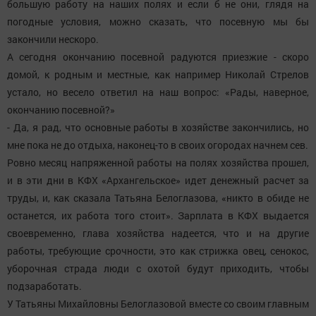
большую работу на наших полях и если б не они, глядя на
погодные условия, можно сказать, что посевную мы бы
закончили нескоро.
А сегодня окончанию посевной радуются приезжие - скоро
домой, к родным и местные, как например Николай Стрелов
устало, но весело ответил на наш вопрос: «Рады, наверное,
окончанию посевной?»
- Да, я рад, что основные работы в хозяйстве закончились, но
мне пока не до отдыха, наконец-то в своих огородах начнем сев.
Ровно месяц напряженной работы на полях хозяйства прошел,
и в эти дни в КФХ «Архангельское» идет денежный расчет за
труды, и, как сказала Татьяна Белоглазова, «никто в обиде не
останется, их работа того стоит». Зарплата в КФХ выдается
своевременно, глава хозяйства надеется, что и на другие
работы, требующие срочности, это как стрижка овец, сенокос,
уборочная страда люди с охотой будут приходить, чтобы
подзаработать.
У Татьяны Михайловны Белоглазовой вместе со своим главным