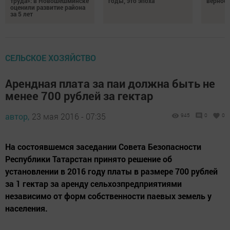
труда»: в Новошешминске
годы, это эпоха
верност
оценили развитие района
за 5 лет
СЕЛЬСКОЕ ХОЗЯЙСТВО
Арендная плата за паи должна быть не
менее 700 рублей за гектар
автор,
23 мая 2016 - 07:35
945
0
0
На состоявшемся заседании Совета Безопасности
Республики Татарстан принято решение об
установлении в 2016 году платы в размере 700 рублей
за 1 гектар за аренду сельхозпредприятиями
независимо от форм собственности паевых земель у
населения.