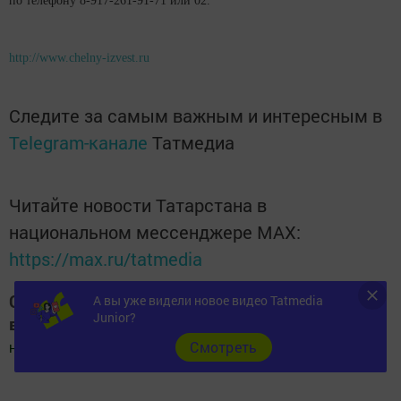
по телефону 8-917-261-91-71 или 02.
http://www.chelny-izvest.ru
Следите за самым важным и интересным в
Telegram-канале
Татмедиа
Читайте новости Татарстана в
национальном мессенджере MАХ:
https://max.ru/tatmedia
Следите за самым важным и интересным
А вы уже видели новое видео Tatmedia
Junior?
в
Яндекс Дзен
и
Телеграм канале
"
Шешминская
Cмотреть
новь
"
Добавить Шешминскую новь в Яндекс.Новости