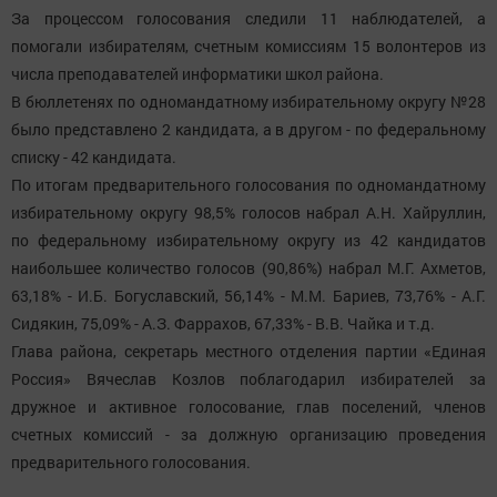
За процессом голосования следили 11 наблюдателей, а
помогали избирателям, счетным комиссиям 15 волонтеров из
числа преподавателей информатики школ района.
В бюллетенях по одномандатному избирательному округу №28
было представлено 2 кандидата, а в другом - по федеральному
списку - 42 кандидата.
По итогам предварительного голосования по одномандатному
избирательному округу 98,5% голосов набрал А.Н. Хайруллин,
по федеральному избирательному округу из 42 кандидатов
наибольшее количество голосов (90,86%) набрал М.Г. Ахметов,
63,18% - И.Б. Богуславский, 56,14% - М.М. Бариев, 73,76% - А.Г.
Сидякин, 75,09% - А.З. Фаррахов, 67,33% - В.В. Чайка и т.д.
Глава района, секретарь местного отделения партии «Единая
Россия» Вячеслав Козлов поблагодарил избирателей за
дружное и активное голосование, глав поселений, членов
счетных комиссий - за должную организацию проведения
предварительного голосования.