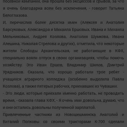
посевной кампании, она прошла без эксцессов и срывов, за что
я очень благодарна всем без исключения, - говорит Татьяна
Белоглазова.
И, перечислив более десятка имен (Алексея и Анатолия
Барсуковых, Александра и Михаила Ершовых, Ивана и Михаила
Мельниковых, Андрея Козлова, Анатолия Шумкова, Ивана
Алешина, Николая Стрелова и других), отметила, что некоторые
жители Слободы Архангельская, не работающие в КФХ,
специально взяли отпуск в своих организациях, чтобы помочь
хозяйству. Это Иван Ершов, Владимир Шилов, Дмитрий
Урядников. Сказала, что хорошо работали трое ребят -
учащихся аграрного колледжа (особенно выделила Павла
Козлова), а также пятерых рабочих, приехавших из Чувашии.
- Это люди, которые приехали именно работать, не проводить
время, - сказала глава КФХ, - Я очень ими довольна, думаю, что
и они остались довольны полученной зарплатой.
Привлеченные частники из Новошешминска Анатолий и
Виталий Попковы со своими тракторами К-700 сделали