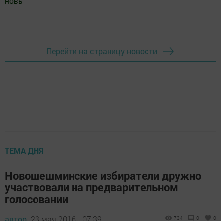
новь
"
Добавить Шешминскую новь в Яндекс.Новости
Перейти на страницу новости
ТЕМА ДНЯ
Новошешминские избиратели дружно
участвовали на предварительном
голосовании
автор,
23 мая 2016 - 07:39
734
0
0