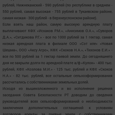
рублей, Нижнекамский - 590 рублей (по республике в среднем -
550 рублей, самая высокая - 755 рублей в Тукаевском районе,
самая низкая - 300 рублей - в Верхнеуслонском районе).
Если взять наш район, самую высокую арендную плату
выплачивают КФХ «Исхаков Р.М.», «Анисимов О.А.», «Суворов
Д.А.», «Ситдикова Р.Г.» - все по 1000 рублей за 1 гектар, самая
низкая арендная плата в филиале ООО «Сэт иле» «Новая
Шешма», ООО «Аксу Агро», КФХ «Скоков Н.А.», «Тихонов Е.И.» -
все по 500 рублей за 1 гектар паевой земли. До сегодняшнего
дня не закрыли долги по арендной плате а/ф «Кулон» - 400 тыс.
рублей, КФХ «Козлова М.И.» - 125 тыс. рублей и КФХ «Скоков
Н.А.» - 82 тыс. рублей, все остальные сельхозформирования
рассчитались с собственниками земельных долей.
Исходя из вышеизложенного и во исполнение решения
заседания Совета Безопасности РТ доводим до сведения
руководителей всех сельхозформирований о необходимости
заключения дополнительных соглашений к условиям
договоров аренды за паевые земли с собственниками