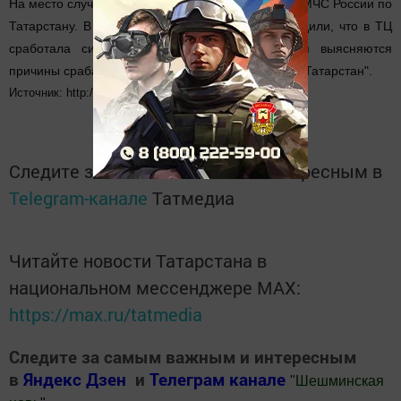
На место случившегося выезжали сотрудники ГУ МЧС России по
Татарстану. В чрезвычайном ведомстве подтвердили, что в ТЦ
сработала сигнализация. В настоящее время выясняются
причины срабатывания датчиков, сообщает "РБК-Татарстан".
Источник: http://www.tatpressa.ru/news/26452.html
Следите за самым важным и интересным в
Telegram-канале
Татмедиа
Читайте новости Татарстана в
национальном мессенджере MАХ:
https://max.ru/tatmedia
Следите за самым важным и интересным
в
Яндекс Дзен
и
Телеграм канале
"
Шешминская