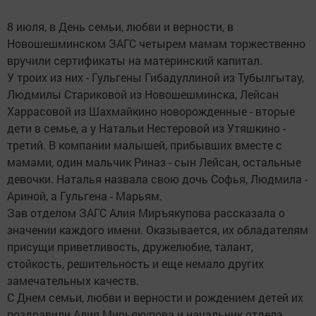
8 июля, в День семьи, любви и верности, в
Новошешминском ЗАГС четырем мамам торжественно
вручили сертификаты на материнский капитал.
У троих из них - Гульгены Гибадуллиной из Тубылгытау,
Людмилы Стариковой из Новошешминска, Лейсан
Харрасовой из Шахмайкино новорожденные - вторые
дети в семье, а у Натальи Нестеровой из Утяшкино -
третий. В компании малышей, прибывших вместе с
мамами, один мальчик Риназ - сын Лейсан, остальные
девочки. Наталья назвала свою дочь Софья, Людмила -
Ариной, а Гульгена - Марьям.
Зав отделом ЗАГС Алия Миръякупова рассказала о
значении каждого имени. Оказывается, их обладателям
присущи приветливость, дружелюбие, талант,
стойкость, решительность и еще немало других
замечательных качеств.
С Днем семьи, любви и верности и рождением детей их
поздравили Алия Мирьякупова и начальник отдела