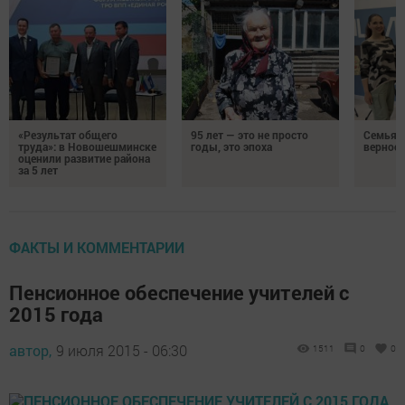
«Результат общего
95 лет — это не просто
Семья Г
труда»: в Новошешминске
годы, это эпоха
верност
оценили развитие района
за 5 лет
ФАКТЫ И КОММЕНТАРИИ
Пенсионное обеспечение учителей с
2015 года
автор,
9 июля 2015 - 06:30
1511
0
0