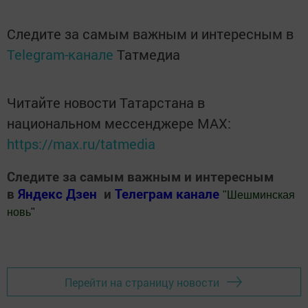
Следите за самым важным и интересным в
Telegram-канале
Татмедиа
Читайте новости Татарстана в
национальном мессенджере MАХ:
https://max.ru/tatmedia
Следите за самым важным и интересным
в
Яндекс Дзен
и
Телеграм канале
"
Шешминская
новь
"
Добавить Шешминскую новь в Яндекс.Новости
Перейти на страницу новости