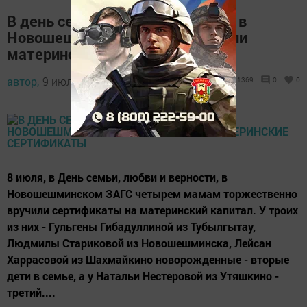
В день семьи, любви и верности в
Новошешминском ЗАГСе вручили
материнские сертификаты
автор,
9 июля 2015 - 06:50
1369
0
0
8 июля, в День семьи, любви и верности, в
Новошешминском ЗАГС четырем мамам торжественно
вручили сертификаты на материнский капитал. У троих
из них - Гульгены Гибадуллиной из Тубылгытау,
Людмилы Стариковой из Новошешминска, Лейсан
Харрасовой из Шахмайкино новорожденные - вторые
дети в семье, а у Натальи Нестеровой из Утяшкино -
третий....