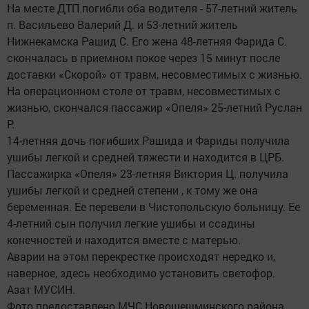
На месте ДТП погибли оба водителя - 57-летний житель
п. Васильево Валерий Д. и 53-летний житель
Нижнекамска Рашид С. Его жена 48-летняя Фарида С.
скончалась в приемном покое через 15 минут после
доставки «Скорой» от травм, несовместимых с жизнью.
На операционном столе от травм, несовместимых с
жизнью, скончался пассажир «Опеля» 25-летний Руслан
Р.
14-летняя дочь погибших Рашида и Фариды получила
ушибы легкой и средней тяжести и находится в ЦРБ.
Пассажирка «Опеля» 23-летняя Виктория Ц. получила
ушибы легкой и средней степени , к тому же она
беременная. Ее перевели в Чистопольскую больницу. Ее
4-летний сын получил легкие ушибы и ссадины
конечностей и находится вместе с матерью.
Аварии на этом перекрестке происходят нередко и,
наверное, здесь необходимо установить светофор.
Азат МУСИН.
Фото предоставлено МЧС Новошешминского района,