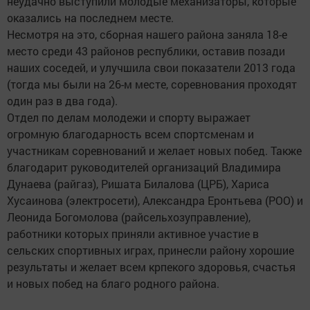
неудачно выступили молодые механизаторы, которые
оказались на последнем месте.
Несмотря на это, сборная нашего района заняла 18-е
место среди 43 районов республики, оставив позади
наших соседей, и улучшила свои показатели 2013 года
(тогда мы были на 26-м месте, соревнования проходят
один раз в два года).
Отдел по делам молодежи и спорту выражает
огромную благодарность всем спортсменам и
участникам соревнований и желает новых побед. Также
благодарит руководителей организаций Владимира
Дунаева (райгаз), Ришата Билалова (ЦРБ), Хариса
Хусаинова (электросети), Александра Еронтьева (РОО) и
Леонида Богомолова (райсельхозуправление),
работники которых приняли активное участие в
сельских спортивных играх, принесли району хорошие
результаты и желает всем крпекого здоровья, счастья
и новых побед на благо родного района.