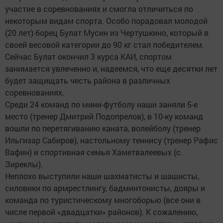
участие в соревнованиях и смогла отличиться по
некоторым видам спорта. Особо порадовал молодой
(20 лет) борец Булат Мусин из Чертушкино, который в
своей весовой категории до 90 кг стал победителем.
Сейчас Булат окончил 3 курса КАИ, спортом
занимается увлеченно и, надеемся, что еще десятки лет
будет защищать честь района в различных
соревнованиях.
Среди 24 команд по мини-футболу наши заняли 5-е
место (тренер Дмитрий Подопрелов), в 10-ку команд
вошли по перетягиванию каната, волейболу (тренер
Ильгизар Сабиров), настольному теннису (тренер Рафис
Вафин) и спортивная семья Хаметвалеевых (с.
Зиреклы).
Неплохо выступили наши шахматисты и шашисты,
силовики по армрестлингу, бадминтонисты, дояры и
команда по туристическому многоборью (все они в
числе первой «двадцатки» районов). К сожалению,