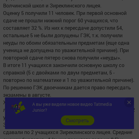
Волчинской школ и Зиреклинского лицея.
Оценку 5 получили 11 человек. При первой основной
сдаче не прошли нижний порог 60 учащихся, что
составляет 32 %. Из них к пересдаче допустили 54,
остальные 5 не были допущены ГЭК, т.к. получили
неуды по обоим обязательным предметам (еще одна
ученица не допущена по уважительной причине). При
повторной сдаче пятеро снова получили «неуды».
В итоге 11 учащихся закончили основную школу со
справкой (5 с двойками по двум предметам, 5 -
повторно по математике и 1 по уважительной причине).
По решению ГЭК двоечникам дается право пересдать
экзамены в августе.
Химию сдавали 5 девятиклассников Зиреклинского
А вы уже видели новое видео Tatmedia
лицея (средняя оценка - 4,2 балла), обществознание - 12
Junior?
учащихся Новошешминской гимназии (средняя оценка
Cмотреть
3,7), один из них получил двойку. Физику и биологию
сдавали по 2 учащихся Зиреклинского лицея. Средние