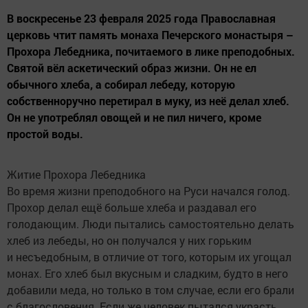
В воскресенье 23 февраля 2025 года Православная
церковь чтит память монаха Печерского монастыря –
Прохора Лебедника, почитаемого в лике преподобных.
Святой вёл аскетический образ жизни. Он не ел
обычного хлеба, а собирал лебеду, которую
собственноручно перетирал в муку, из неё делал хлеб.
Он не употреблял овощей и не пил ничего, кроме
простой воды.
Житие Прохора Лебедника
Во время жизни преподобного на Руси начался голод.
Прохор делал ещё больше хлеба и раздавал его
голодающим. Люди пытались самостоятельно делать
хлеб из лебеды, но он получался у них горьким
и несъедобным, в отличие от того, которым их угощал
монах. Его хлеб был вкусным и сладким, будто в него
добавили меда, но только в том случае, если его брали
с благословения. Если же человек пытался украсть