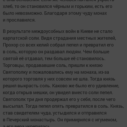
хлеб, то он становился чёрным и горьким, есть его
было невозможно. Благодаря этому чуду монах
и прославился.
В результате междоусобных войн в Киеве не стало
карпатской соли. Видя страдания местных жителей,
Прохор со всех келий собрал пепел и превратил его
в соль, которую он раздавал людям. Чем больше
святой её отдавал, тем больше её становилось.
Торговцы, продававшие соль, пришли к князю
Святополку и пожаловались ему на монаха, из-за
которого торговля у них совсем не шла. Тогда князь
решил выкрасть соль. Каково же было его удивление,
когда открыв мешки, он увидел вместо соли пепел.
Святополк три дня продержал его у себя, после чего
высыпал. Тогда пепел опять превратился в соль. Князь,
став свидетелем чуда, устыдился и отправился
в Печерский монастырь. Он примирился с игуменом,
а его вера укрепилась.