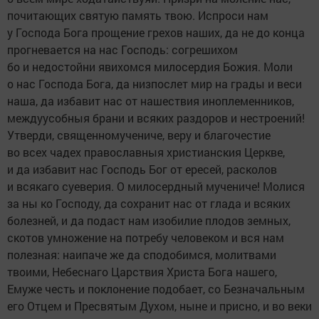
почитающих святую память твою. Испроси нам
у Господа Бога прощение грехов наших, да не до конца
прогневается на нас Господь: согрешихом
бо и недостойни явихомся милосердия Божия. Моли
о нас Господа Бога, да низпослет мир на грады и веси
наша, да избавит нас от нашествия иноплеменников,
междуусобныя брани и всяких раздоров и нестроений!
Утверди, священномучениче, веру и благочестие
во всех чадех православныя христианския Церкве,
и да избавит нас Господь Бог от ересей, расколов
и всякаго суеверия. О милосердный мучениче! Молися
за ны ко Господу, да сохранит нас от глада и всяких
болезней, и да подаст нам изобилие плодов земных,
скотов умножение на потребу человеком и вся нам
полезная: наипаче же да сподобимся, молитвами
твоими, Небеснаго Царствия Христа Бога нашего,
Емуже честь и поклонение подобает, со Безначальным
его Отцем и Пресвятым Духом, ныне и присно, и во веки