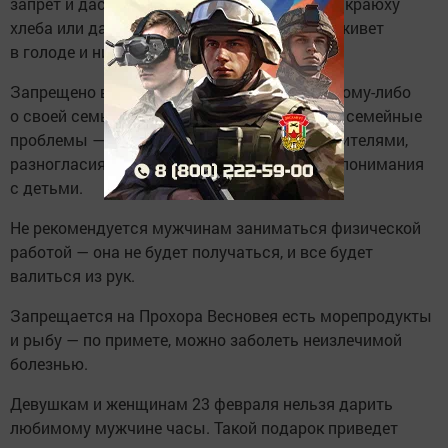
запрет и даст сегодня забывчивой соседке краюху
хлеба или даже щепотку соли, весь год проживет
в голоде и нищете.
Запрещено в день Прохора рассказывать кому-либо
о своей семье — могут начаться серьезные семейные
проблемы — измены супругов, ссоры с родителями,
разногласия с братьями и сестрами и недопонимания
с детьми.
Не рекомендуется мужчинам заниматься физической
работой — она не будет получаться, и все будет
валиться из рук.
Запрещается на Прохора Весновея есть морепродукты
и рыбу — по примете, можно заболеть неизлечимой
болезнью.
Девушкам и женщинам 23 февраля нельзя дарить
любимому мужчине часы. Такой подарок приведет