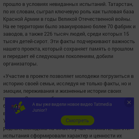
прошло в условиях невиданных испытаний. Татарстан,
по их словам, сыграл ключевую роль как тыловая база
Красной Армии в годы Великой Отечественной войны.
На ее территории было эвакуировано более 70 фабрик и
заводов, а также 226 тысяч людей, среди которых 15
тысяч детей-сирот. Эти факты подчеркивают важность
нашего проекта, который сохраняет память о прошлом
и передает её следующим поколениям, добили
организаторы.
«Участие в проекте позволяет молодежи погрузиться в
историю своей семьи, исследуя не только факты, но и
эмоции, переживания и жизненные истории своих
предков. Это может быть не просто рассказ о деде или
А вы уже видели новое видео Tatmedia
бабушке, а целая история о том, как они пережили
Junior?
войну, как сохраняли надежду и веру в будущее.
Cмотреть
Узнавая о трудностях, с которыми столкнулись их
родные, молодежь начинает лучше понимать, как эти
испытания сформировали характер и ценности их