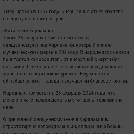
Умер Прохор в 1107 году. Князь лично отнес его тело
в пещеру и положил в гроб.
Житие смч Харлампия
Также 23 февраля почитается память
священномученика Харлампия, который принял
мученическую смерть в 202 году. В народе этот святой
почитается как хранитель от внезапной смерти без
покаяния. Ещё он является покровителем домашних
животных и защитником урожая. Ему молятся
об избавлении от голода и улучшении благосостояния.
Народные приметы на 23 февраля 2024 года: что
можно и чего нельзя делать в этот день, толкование
снов
О пречудный священномучениче Харалампие,
страстотерпче непреодоленный, священниче Божий,
о всем мире ходатайствуяй! Призри на моление нас,