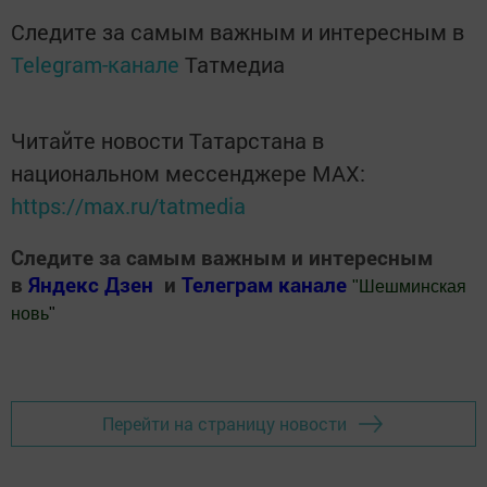
Следите за самым важным и интересным в
Telegram-канале
Татмедиа
Читайте новости Татарстана в
национальном мессенджере MАХ:
https://max.ru/tatmedia
Следите за самым важным и интересным
в
Яндекс Дзен
и
Телеграм канале
"
Шешминская
новь
"
Добавить Шешминскую новь в Яндекс.Новости
Перейти на страницу новости