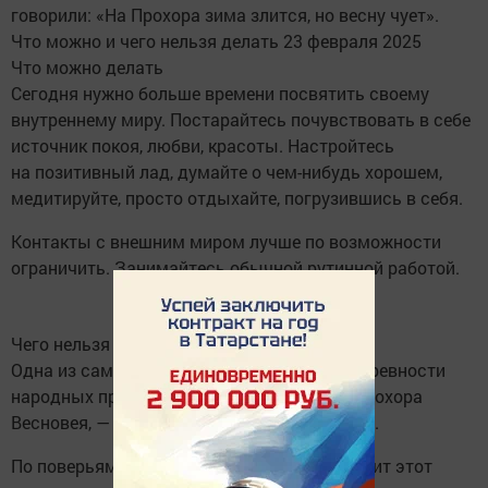
говорили: «На Прохора зима злится, но весну чует».
Что можно и чего нельзя делать 23 февраля 2025
Что можно делать
Сегодня нужно больше времени посвятить своему
внутреннему миру. Постарайтесь почувствовать в себе
источник покоя, любви, красоты. Настройтесь
на позитивный лад, думайте о чем-нибудь хорошем,
медитируйте, просто отдыхайте, погрузившись в себя.
Контакты с внешним миром лучше по возможности
ограничить. Занимайтесь обычной рутинной работой.
Чего нельзя делать
Одна из самых важных сохранившихся с древности
народных примет, чего нельзя делать на Прохора
Весновея, — это давать соль и хлеб взаймы.
По поверьям наших предков, тот, кто нарушит этот