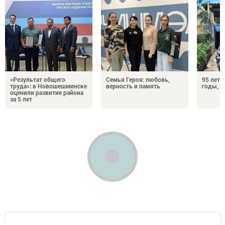
«Результат общего
Семья Героя: любовь,
95 лет 
труда»: в Новошешминске
верность и память
годы, э
оценили развитие района
за 5 лет