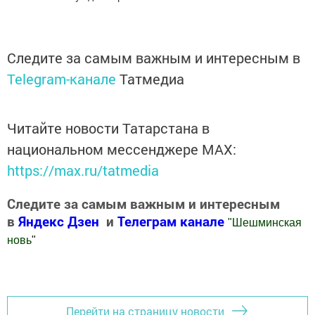
Следите за самым важным и интересным в
Telegram-канале
Татмедиа
Читайте новости Татарстана в
национальном мессенджере MАХ:
https://max.ru/tatmedia
Следите за самым важным и интересным
в
Яндекс Дзен
и
Телеграм канале
"
Шешминская
новь
"
Добавить Шешминскую новь в Яндекс.Новости
Перейти на страницу новости