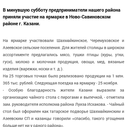
В минувшую субботу предприниматели нашего района
приняли участие на ярмарке в Ново-Савиновском
районе г. Казани.
На ярмарке участвовали Шахмайкинское, Черемуховское и
Азеевское сельские поселения. Для жителей столицы в широком
ассортименте предлагались мясо, тушки птицы (куры, утки,
гуси), молоко и молочная продукция, овощи, мед, вязаные
изделия (варежки, носки и т. д.).
На 25 торговых точках было реализовано продукции на 1 млн.
365 тыс. рублей. Следующая поездка на ярмарку - 25 ноября.
- Особую благодарность жители Казани выразили за
организацию чайного стола с пирогами и выпечкой, - отметила
зам. руководителя исполкома района Луиза Исхакова. - Чайный
стол был оформлен как татарское подворье Шахмайкинским и
Азеевским СП и казанцы говорили «спасибо, такого угощения
больше нет ни у одного района».