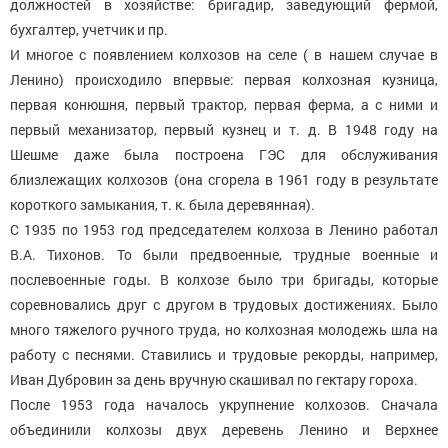
должностей в хозяйстве: бригадир, заведующий фермой,
бухгалтер, учетчик и пр.
И многое с появлением колхозов на селе ( в нашем случае в
Ленино) происходило впервые: первая колхозная кузница,
первая конюшня, первый трактор, первая ферма, а с ними и
первый механизатор, первый кузнец и т. д. В 1948 году на
Шешме даже была построена ГЭС для обслуживания
близлежащих колхозов (она сгорела в 1961 году в результате
короткого замыкания, т. к. была деревянная).
С 1935 по 1953 год председателем колхоза в Ленино работал
В.А. Тихонов. То были предвоенные, трудные военные и
послевоенные годы. В колхозе было три бригады, которые
соревновались друг с другом в трудовых достижениях. Было
много тяжелого ручного труда, но колхозная молодежь шла на
работу с песнями. Ставились и трудовые рекорды, например,
Иван Дубровин за день вручную скашивал по гектару гороха.
После 1953 года началось укрупнение колхозов. Сначала
объединили колхозы двух деревень Ленино и Верхнее