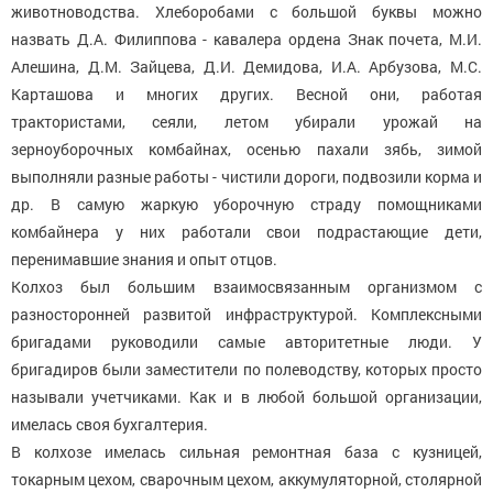
животноводства. Хлеборобами с большой буквы можно
назвать Д.А. Филиппова - кавалера ордена Знак почета, М.И.
Алешина, Д.М. Зайцева, Д.И. Демидова, И.А. Арбузова, М.С.
Карташова и многих других. Весной они, работая
трактористами, сеяли, летом убирали урожай на
зерноуборочных комбайнах, осенью пахали зябь, зимой
выполняли разные работы - чистили дороги, подвозили корма и
др. В самую жаркую уборочную страду помощниками
комбайнера у них работали свои подрастающие дети,
перенимавшие знания и опыт отцов.
Колхоз был большим взаимосвязанным организмом с
разносторонней развитой инфраструктурой. Комплексными
бригадами руководили самые авторитетные люди. У
бригадиров были заместители по полеводству, которых просто
называли учетчиками. Как и в любой большой организации,
имелась своя бухгалтерия.
В колхозе имелась сильная ремонтная база с кузницей,
токарным цехом, сварочным цехом, аккумуляторной, столярной