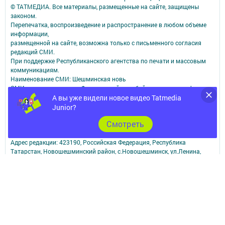
© ТАТМЕДИА. Все материалы, размещенные на сайте, защищены
законом.
Перепечатка, воспроизведение и распространение в любом объеме
информации,
размещенной на сайте, возможна только с письменного согласия
редакций СМИ.
При поддержке Республиканского агентства по печати и массовым
коммуникациям.
Наименование СМИ: Шешминская новь
СМИ зарегистрировано Федеральной службой по надзору в сфере
А вы уже видели новое видео Tatmedia
связи,
информационных технологий и массовых коммуникаций
Junior?
запись о регистрации СМИ ЭЛ № ФС 77 - 90148 от 07.10.2025
Cмотреть
ФИО главного редактора: Мусин Азат Вализанович Email:
sheshminskaja-nov.dir@tatmedia.com
Адрес редакции: 423190, Российская Федерация, Республика
Татарстан, Новошешминский район, с.Новошешминск, ул.Ленина,
д.102.
Телефон редакции: 8(84348)2-21-46 - Руководитель филиала.
8(84348)2-23-46 - Бухгалтерия и отдел рекламы. 8(84348)2-24-32 -
отдел писем
Электронная почта редакции: sheshminskaja-nov@tatmedia.com
Электронная почта филиала для сообщений о фактах коррупции
sheshminskaja-nov.dir@tatmedia.com
sheshminskaja-nov@tatmedia.com