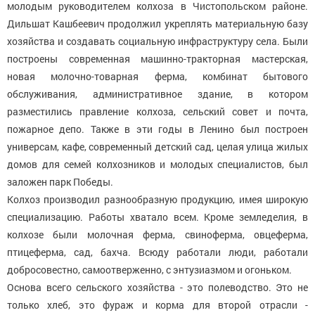
молодым руководителем колхоза в Чистопольском районе.
Дильшат Кашбеевич продолжил укреплять материальную базу
хозяйства и создавать социальную инфраструктуру села. Были
построены современная машинно-тракторная мастерская,
новая молочно-товарная ферма, комбинат бытового
обслуживания, административное здание, в котором
разместились правление колхоза, сельский совет и почта,
пожарное депо. Также в эти годы в Ленино был построен
универсам, кафе, современный детский сад, целая улица жилых
домов для семей колхозников и молодых специалистов, был
заложен парк Победы.
Колхоз производил разнообразную продукцию, имея широкую
специализацию. Работы хватало всем. Кроме земледелия, в
колхозе были молочная ферма, свиноферма, овцеферма,
птицеферма, сад, бахча. Всюду работали люди, работали
добросовестно, самоотверженно, с энтузиазмом и огоньком.
Основа всего сельского хозяйства - это полеводство. Это не
только хлеб, это фураж и корма для второй отрасли -