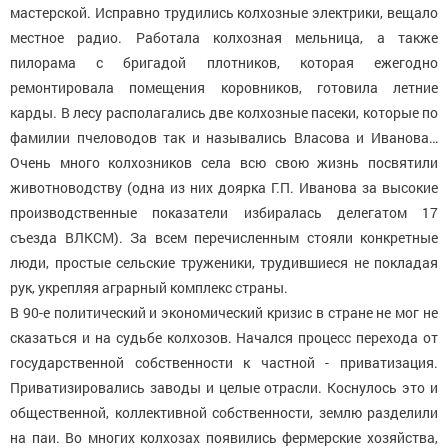
мастерской. Исправно трудились колхозные электрики, вещало
местное радио. Работала колхозная мельница, а также
пилорама с бригадой плотников, которая ежегодно
ремонтировала помещения коровников, готовила летние
карды. В лесу располагались две колхозные пасеки, которые по
фамилии пчеловодов так и назывались Власова и Иванова…
Очень много колхозников села всю свою жизнь посвятили
животноводству (одна из них доярка Г.П. Иванова за высокие
производственные показатели избиралась делегатом 17
съезда ВЛКСМ). За всем перечисленным стояли конкретные
люди, простые сельские труженики, трудившиеся не покладая
рук, укрепляя аграрный комплекс страны.
В 90-е политический и экономический кризис в стране не мог не
сказаться и на судьбе колхозов. Начался процесс перехода от
государственной собственности к частной - приватизация.
Приватизировались заводы и целые отрасли. Коснулось это и
общественной, коллективной собственности, землю разделили
на паи. Во многих колхозах появились фермерские хозяйства,