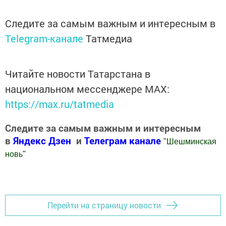
Следите за самым важным и интересным в
Telegram-канале
Татмедиа
Читайте новости Татарстана в
национальном мессенджере MАХ:
https://max.ru/tatmedia
Следите за самым важным и интересным
в
Яндекс Дзен
и
Телеграм канале
"
Шешминская
новь
"
Добавить Шешминскую новь в Яндекс.Новости
Перейти на страницу новости