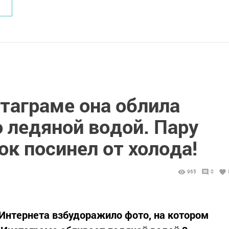
таграме она облила
 ледяной водой. Пару
ок посинел от холода!
965
0
Интернета взбудоражило фото, на котором