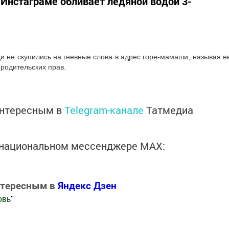
Инстаграме обливает ледяной водой 3-
и не скупились на гневные слова в адрес горе-мамаши, называя е
родительских прав.
интересным в
Telegram-канале
Татмедиа
в национальном мессенджере MАХ:
нтересным в
Яндекс Дзен
овь
"
.Новости