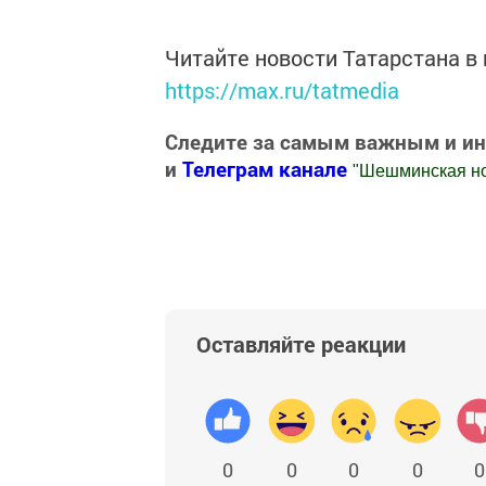
Читайте новости Татарстана 
https://max.ru/tatmedia
Следите за самым важным и и
и
Телеграм канале
"
Шешминская н
Добавить Шешминскую новь в Яндекс
Оставляйте реакции
0
0
0
0
0