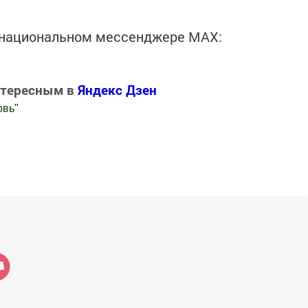
в национальном мессенджере MАХ:
нтересным в
Яндекс Дзен
овь
"
.Новости