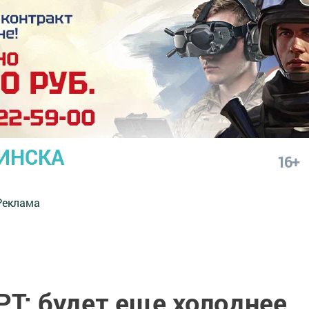
ИНСКА
16+
Реклама
РТ: будет еще холоднее