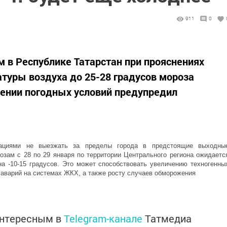
911
0
м в Республике Татарстан при прояснениях
туры воздуха до 25-28 градусов мороза
шении погодных условий предупредил
ациями не выезжать за пределы города в предстоящие выходны
нозам с 28 по 29 января по территории Центрального региона ожидаетс
а -10-15 градусов. Это может способствовать увеличению техногенны
 аварий на системах ЖКХ, а также росту случаев обморожения
интересным в
Telegram-канале
Татмедиа