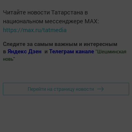
Читайте новости Татарстана в
национальном мессенджере MАХ:
https://max.ru/tatmedia
Следите за самым важным и интересным
в
Яндекс Дзен
и
Телеграм канале
"
Шешминская
новь
"
Добавить Шешминскую новь в Яндекс.Новости
Перейти на страницу новости