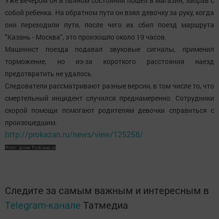
Уже вечером он в пьяном состоянии пошел в магазин, забрав с
собой ребенка. На обратном пути он взял девочку за руку, когда
они переходили пути, после чего их сбил поезд маршрута
"Казань - Москва", это произошло около 19 часов.
Машинист поезда подавал звуковые сигналы, применил
торможение, но из-за короткого расстояния наезд
предотвратить не удалось.
Следователи рассматривают разные версии, в том числе то, что
смертельный инцидент случился преднамеренно. Сотрудники
скорой помощи помогают родителям девочки справиться с
произошедшим.
http://prokazan.ru/news/view/125258/
Фото: архив ProKazan.ru
Следите за самым важным и интересным в
Telegram-канале
Татмедиа