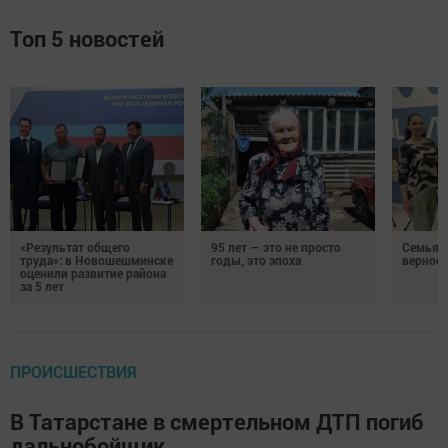
Топ 5 новостей
«Результат общего
95 лет — это не просто
Семья Г
труда»: в Новошешминске
годы, это эпоха
верност
оценили развитие района
за 5 лет
ПРОИСШЕСТВИЯ
В Татарстане в смертельном ДТП погиб
дальнобойщик