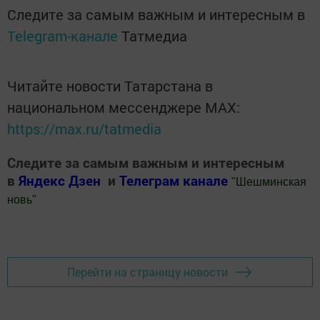
Следите за самым важным и интересным в
Telegram-канале
Татмедиа
Читайте новости Татарстана в
национальном мессенджере MАХ:
https://max.ru/tatmedia
Следите за самым важным и интересным
в
Яндекс Дзен
и
Телеграм канале
"
Шешминская
новь
"
Добавить Шешминскую новь в Яндекс.Новости
Перейти на страницу новости