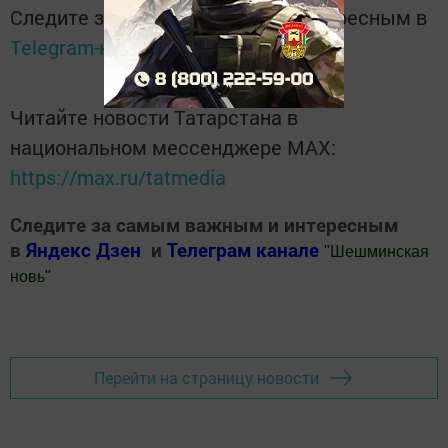
Следите за самым важным и интересным в
Telegram-канале
Татмедиа
Читайте новости Татарстана в
национальном мессенджере MАХ:
https://max.ru/tatmedia
Следите за самым важным и интересным
в
Яндекс Дзен
и
Телеграм канале
"
Шешминская
новь
"
Добавить Шешминскую новь в Яндекс.Новости
Перейти на страницу новости