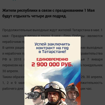
Жители республики в связи с празднованием 1 Мая
будут отдыхать четыре дня подряд.
Продолжительные выходные ждут жителей Татарстана в мае. 1
мая - Праздник весны и труда, 9 мая - День Победы - являются
нерабочими праздничными днями.
В целях рационального использования работниками выходных
и нерабочих праздничных дней постановлением Правительства
РФ в 2018 году выходной день с воскресенья 7 января
перенесен на среду 2 мая, с субботы 28 апреля - на понедельник
30 апреля.
Таким образом, при пятидневной рабочей неделе 29, 30 апреля,
1, 2 и 9 мая являются днями отдыха. Продолжительность
рабочего дня 28 апреля и 8 мая сокращается на один час.