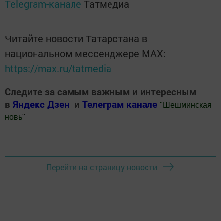
Telegram-канале
Татмедиа
Читайте новости Татарстана в
национальном мессенджере MАХ:
https://max.ru/tatmedia
Следите за самым важным и интересным
в
Яндекс Дзен
и
Телеграм канале
"
Шешминская
новь
"
Добавить Шешминскую новь в Яндекс.Новости
Перейти на страницу новости