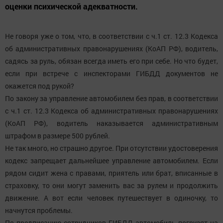
оценки психической адекватности.
Не говоря уже о том, что, в соответствии с ч.1 ст. 12.3 Кодекса
об административных правонарушениях (КоАП РФ), водитель,
садясь за руль, обязан всегда иметь его при себе. Но что будет,
если при встрече с инспекторами ГИБДД документов не
окажется под рукой?
По закону за управление автомобилем без прав, в соответствии
с ч.1 ст. 12.3 Кодекса об административных правонарушениях
(КоАП РФ), водитель наказывается административным
штрафом в размере 500 рублей.
Не так много, но страшно другое. При отсутствии удостоверения
кодекс запрещает дальнейшее управление автомобилем. Если
рядом сидит жена с правами, приятель или брат, вписанные в
страховку, то они могут заменить вас за рулем и продолжить
движение. А вот если человек путешествует в одиночку, то
начнутся проблемы.
По предписанию сотрудников ГИБДД автомобиль погрузят на