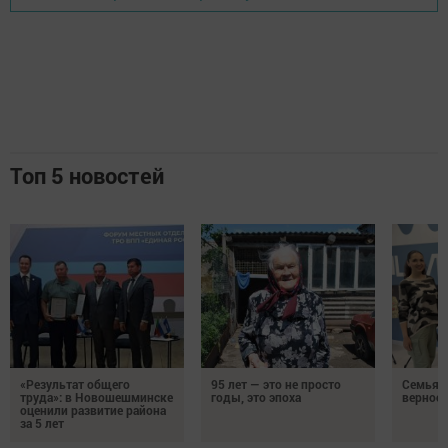
Топ 5 новостей
«Результат общего
95 лет — это не просто
Семья Г
труда»: в Новошешминске
годы, это эпоха
верност
оценили развитие района
за 5 лет