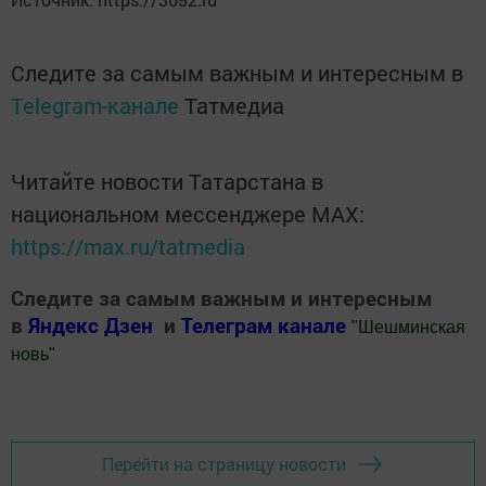
Следите за самым важным и интересным в
Telegram-канале
Татмедиа
Читайте новости Татарстана в
национальном мессенджере MАХ:
https://max.ru/tatmedia
Следите за самым важным и интересным
в
Яндекс Дзен
и
Телеграм канале
"
Шешминская
новь
"
Добавить Шешминскую новь в Яндекс.Новости
Перейти на страницу новости