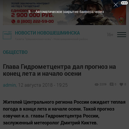
4
Автоматическое закрытие баннера через
НОВОСТИ НОВОШЕШМИНСКА
16+
Газета "Шешминская новь" - Новошешминский район
ОБЩЕСТВО
Глава Гидрометцентра дал прогноз на
конец лета и начало осени
admin,
12 августа 2018 - 19:25
2209
0
0
Жителей Центрального региона России ожидает теплая
погода в конце лета и начале осени. Такой прогноз
озвучил и.о. главы Гидрометцентра России,
заслуженный метеоролог Дмитрий Киктев.