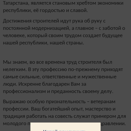
Татарстана, является становым хребтом экономики
республики, её гордостью и славой.
Достижения строителей идут рука об руку с
постоянной модернизацией, а главное – с заботой о
человеке, который своим трудом создает будущее
нашей республики, нашей страны.
Мы знаем, во все времена труд строителя был
нелегким. В эту профессию по-прежнему приходят
самые сильные, ответственные и мужественные
люди. Искренне благодарен Вам за
профессионализм и преданность своему делу.
Выражаю особую признательность – ветеранам
профессии. Ваш богатейший опыт, мастерство и
традиция работать на совесть служат примером для
молодого поколения», ­– говорится в поздравлении.