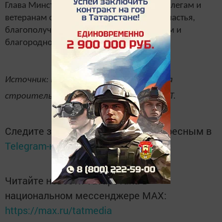
Глава Минстроя республики пожелал коллегам и
ветеранам отрасли крепкого здоровья, счастья,
благополучия, больших успехов в нужном и
благородном деле!
Источник: пресс-служба Министерства
строительства, архитектуры и ЖКХ РТ.
Следите за самым важным и интересным в
Telegram-канале
Татмедиа
Читайте новости Татарстана в
национальном мессенджере MАХ:
https://max.ru/tatmedia