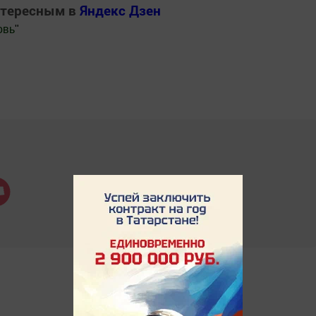
нтересным в
Яндекс Дзен
овь
"
.Новости