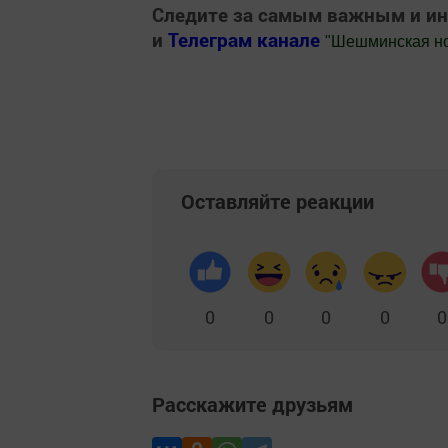
Следите за самым важным и и
и
Телеграм канале
"
Шешминская н
Добавить Шешминскую новь в Яндекс
Оставляйте реакции
0
0
0
0
0
Расскажите друзьям