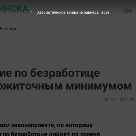
ИНСКА
16+
7
Автоматическое закрытие баннера через
Реклама
ие по безработице
прожиточным минимумом
1520
0
вом законопроекте, по которому
 по безработице дойдет до уровня