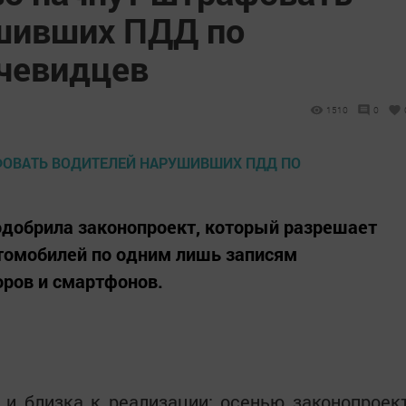
шивших ПДД по
чевидцев
1510
0
одобрила законопроект, который разрешает
томобилей по одним лишь записям
оров и смартфонов.
 и близка к реализации: осенью законопроек