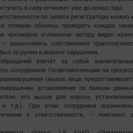
вступить в силу он может уже до конца года.
етственности по записи регистратора можно 
ики полиции обязаны проверять каждое тако
ра чрезмерно усложнена: автору видео нужн
и – разыскивать собственника транспортног
 был за рулем в момент нарушения.
обращений влечёт за собой значительны
ты сотрудников Госавтоинспекции на процес
равонарушения (вызов лица, предоставившег
нарушения, установление по банкам данны
ителя, его вызов для опроса, установлени
 и т.д.). При этом сотрудники ограничен
лечения к ответственности, – поясняют 
является статья 1.5 КоАП «Презумпци