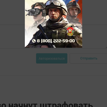
Отправить
Авторизоваться
во начнут штрафовать