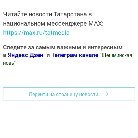
Читайте новости Татарстана в
национальном мессенджере MАХ:
https://max.ru/tatmedia
Следите за самым важным и интересным
в
Яндекс Дзен
и
Телеграм канале
"
Шешминская
новь
"
Добавить Шешминскую новь в Яндекс.Новости
Перейти на страницу новости