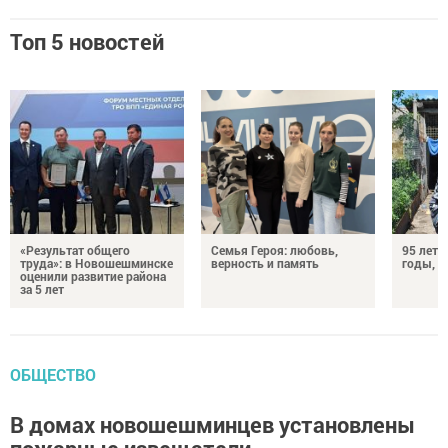
Топ 5 новостей
«Результат общего
Семья Героя: любовь,
95 лет 
труда»: в Новошешминске
верность и память
годы, э
оценили развитие района
за 5 лет
ОБЩЕСТВО
В домах новошешминцев установлены