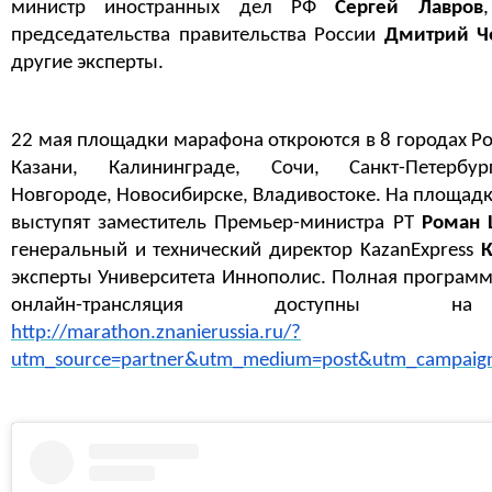
министр иностранных дел РФ
Сергей Лавров
председательства правительства России
Дмитрий Ч
другие эксперты.
22 мая площадки марафона откроются в 8 городах Ро
Казани, Калининграде, Сочи, Санкт-Петербу
Новгороде, Новосибирске, Владивостоке. На площадке
выступят заместитель Премьер-министра РТ
Роман 
генеральный и технический директор KazanExpress
К
эксперты Университета Иннополис. Полная програм
онлайн-трансляция доступны н
http://marathon.znanierussia.ru/?
utm_source=partner&utm_medium=post&utm_campaign=