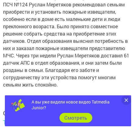
ПСЧ №124 Руслан Меретяков рекомендовал семьям
приобрести и установить пожарные извещатели,
особенно если в доме есть маленькие дети и люди
преклонного возраста. Было принято совместное
решение собрать средства на приобретение этих
датчиков. Отдел образования выяснил потребность в
них и заказал пожарные извещатели представителю
МЧС. Через три недели Руслан Меретяков доставил 61
датчик АПС в отдел образования, и они затем были
розданы в семьи. Благодаря его заботе и
сотрудничеству эти устройства помогут многим
семьям жить спокойно.
А вы уже видели новое видео Tatmedia
Junior?
Следите за самым важным и интересным в
Cмотреть
Telegram-канале
Татмедиа