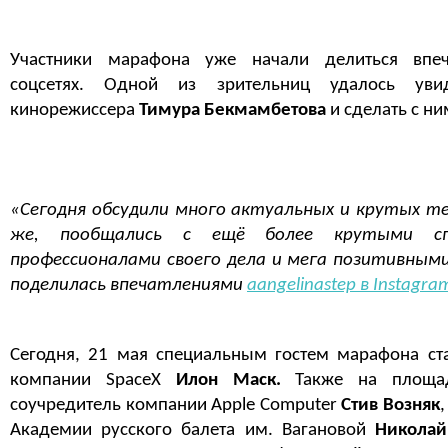
Участники марафона уже начали делиться впе
соцсетях. Одной из зрительниц удалось уви
кинорежиссера
Тимура Бекмамбетова
и сделать с ни
«Сегодня обсудили много актуальных и крутых те
же, пообщались с ещё более крутыми с
профессионалами своего дела и мега позитивным
поделилась впечатлениями
aangelinastep в Instagra
Сегодня, 21 мая специальным гостем марафона ст
компании SpaceX
Илон Маск.
Также на площад
соучредитель компании Apple Computer
Стив Возняк
Академии русского балета им. Вагановой
Николай