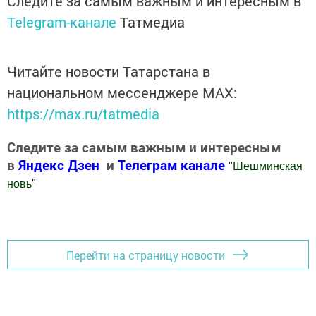
Следите за самым важным и интересным в
Telegram-канале
Татмедиа
Читайте новости Татарстана в
национальном мессенджере MАХ:
https://max.ru/tatmedia
Следите за самым важным и интересным
в
Яндекс Дзен
и
Телеграм канале
"
Шешминская
новь
"
Добавить Шешминскую новь в Яндекс.Новости
Перейти на страницу новости