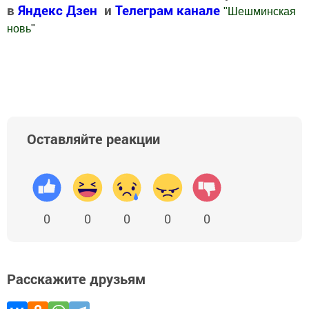
в
Яндекс Дзен
и
Телеграм канале
"
Шешминская
новь
"
Добавить Шешминскую новь в Яндекс.Новости
Оставляйте реакции
0
0
0
0
0
Расскажите друзьям