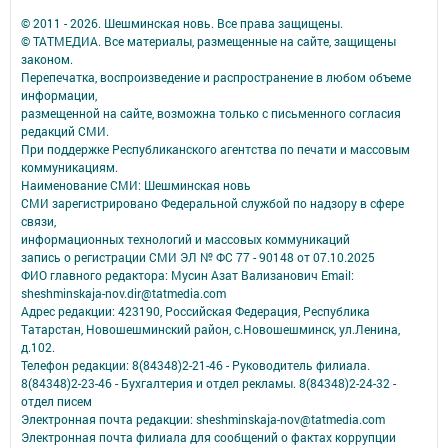
© 2011 - 2026. Шешминская новь. Все права защищены.
© ТАТМЕДИА. Все материалы, размещенные на сайте, защищены
законом.
Перепечатка, воспроизведение и распространение в любом объеме
информации,
размещенной на сайте, возможна только с письменного согласия
редакций СМИ.
При поддержке Республиканского агентства по печати и массовым
коммуникациям.
Наименование СМИ: Шешминская новь
СМИ зарегистрировано Федеральной службой по надзору в сфере
связи,
информационных технологий и массовых коммуникаций
запись о регистрации СМИ ЭЛ № ФС 77 - 90148 от 07.10.2025
ФИО главного редактора: Мусин Азат Вализанович Email:
sheshminskaja-nov.dir@tatmedia.com
Адрес редакции: 423190, Российская Федерация, Республика
Татарстан, Новошешминский район, с.Новошешминск, ул.Ленина,
д.102.
Телефон редакции: 8(84348)2-21-46 - Руководитель филиала.
8(84348)2-23-46 - Бухгалтерия и отдел рекламы. 8(84348)2-24-32 -
отдел писем
Электронная почта редакции: sheshminskaja-nov@tatmedia.com
Электронная почта филиала для сообщений о фактах коррупции