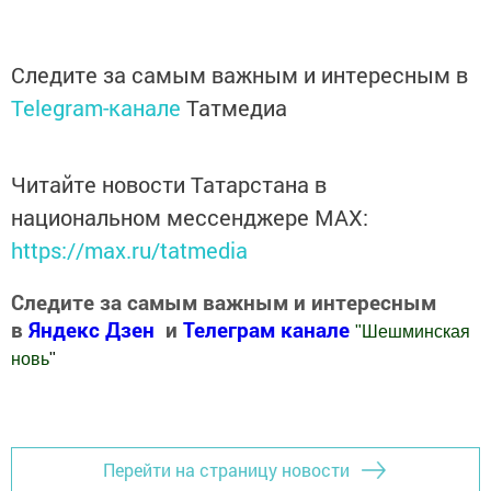
Следите за самым важным и интересным в
Telegram-канале
Татмедиа
Читайте новости Татарстана в
национальном мессенджере MАХ:
https://max.ru/tatmedia
Следите за самым важным и интересным
в
Яндекс Дзен
и
Телеграм канале
"
Шешминская
новь
"
Добавить Шешминскую новь в Яндекс.Новости
Перейти на страницу новости