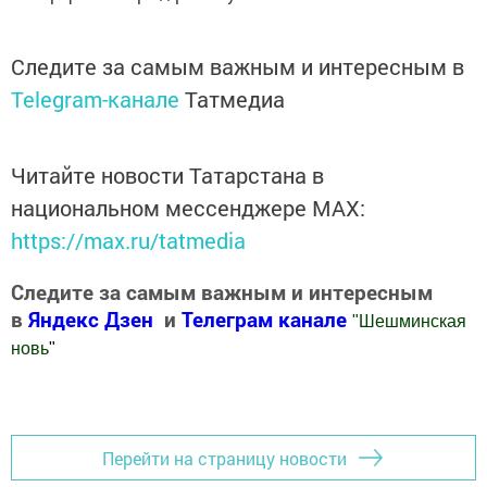
Следите за самым важным и интересным в
Telegram-канале
Татмедиа
Читайте новости Татарстана в
национальном мессенджере MАХ:
https://max.ru/tatmedia
Следите за самым важным и интересным
в
Яндекс Дзен
и
Телеграм канале
"
Шешминская
новь
"
Добавить Шешминскую новь в Яндекс.Новости
Перейти на страницу новости