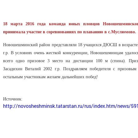
18 марта 2016 года команда юных пловцов Новошешминског
принимала участие в соревнованиях по плаванию в с.Муслюмово.
Новошешминский район представляли 18 учащихся ДЮСШ в возрасте
г.р. В условиях очень жесткой конкуренции, Новошешминцам удалос
всего одно призовое 3 место на дистанции 100 м (спина). Приз
Засадихин Виталий 2002 г.р. Поздравляем победителя с призовым
остальным участникам желаем дальнейших побед!
Источник:
http://novosheshminsk.tatarstan.ru/rus/index.htm/news/5