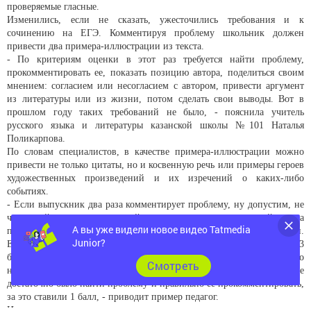
проверяемые гласные.
Изменились, если не сказать, ужесточились требования и к
сочинению на ЕГЭ. Комментируя проблему школьник должен
привести два примера-иллюстрации из текста.
- По критериям оценки в этот раз требуется найти проблему,
прокомментировать ее, показать позицию автора, поделиться своим
мнением: согласием или несогласием с автором, привести аргумент
из литературы или из жизни, потом сделать свои выводы. Вот в
прошлом году таких требований не было, - пояснила учитель
русского языка и литературы казанской школы №101 Наталья
Поликарпова.
По словам специалистов, в качестве примера-иллюстрации можно
привести не только цитаты, но и косвенную речь или примеры героев
художественных произведений и их изречений о каких-либо
событиях.
- Если выпускник два раза комментирует проблему, ну допустим, не
читающей книг современной молодежи, он должен найти два
А вы уже видели новое видео Tatmedia
примера из текста, вот, мол, автор считает, что надо читать книги.
Junior?
Если он два раза сделает такую привязку к тексту, то заработает 3
балла, если один раз - 2 балла, а если прокомментирует проблему, но
Cмотреть
не приведет цитаты или примеры из текста, то ноль. Хотя раньше
достаточно было найти проблему и правильно ее прокомментировать,
за это ставили 1 балл, - приводит пример педагог.
Иными словами перед школьниками поставили задачу внимательнее