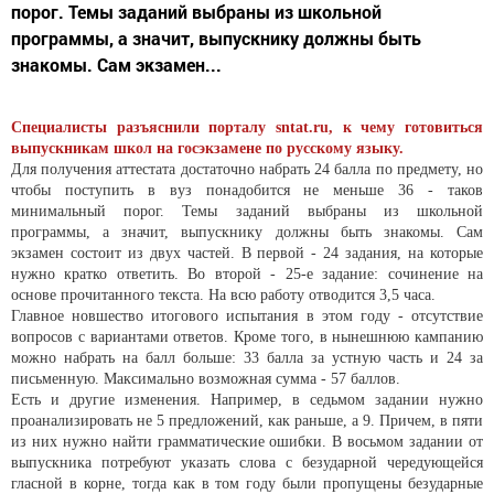
порог. Темы заданий выбраны из школьной
программы, а значит, выпускнику должны быть
знакомы. Сам экзамен...
Специалисты разъяснили порталу sntat.ru, к чему готовиться
выпускникам школ на госэкзамене по русскому языку.
Для получения аттестата достаточно набрать 24 балла по предмету, но
чтобы поступить в вуз понадобится не меньше 36 - таков
минимальный порог. Темы заданий выбраны из школьной
программы, а значит, выпускнику должны быть знакомы. Сам
экзамен состоит из двух частей. В первой - 24 задания, на которые
нужно кратко ответить. Во второй - 25-е задание: сочинение на
основе прочитанного текста. На всю работу отводится 3,5 часа.
Главное новшество итогового испытания в этом году - отсутствие
вопросов с вариантами ответов. Кроме того, в нынешнюю кампанию
можно набрать на балл больше: 33 балла за устную часть и 24 за
письменную. Максимально возможная сумма - 57 баллов.
Есть и другие изменения. Например, в седьмом задании нужно
проанализировать не 5 предложений, как раньше, а 9. Причем, в пяти
из них нужно найти грамматические ошибки. В восьмом задании от
выпускника потребуют указать слова с безударной чередующейся
гласной в корне, тогда как в том году были пропущены безударные