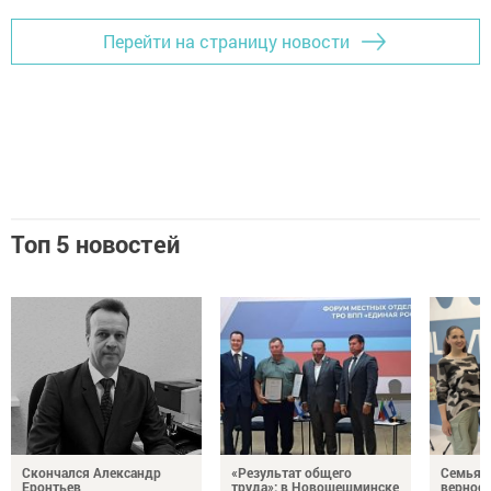
Перейти на страницу новости
Топ 5 новостей
Скончался Александр
«Результат общего
Семья Г
Еронтьев
труда»: в Новошешминске
верност