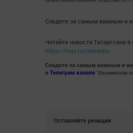
лучший лесной пожарный Татарстана 2017 г
Следите за самым важным и 
Читайте новости Татарстана 
https://max.ru/tatmedia
Следите за самым важным и и
и
Телеграм канале
"
Шешминская н
Добавить Шешминскую новь в Яндекс
Оставляйте реакции