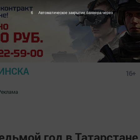
5
Автоматическое закрытие баннера через
ИНСКА
16+
Реклама
едьмой год в Татарстане