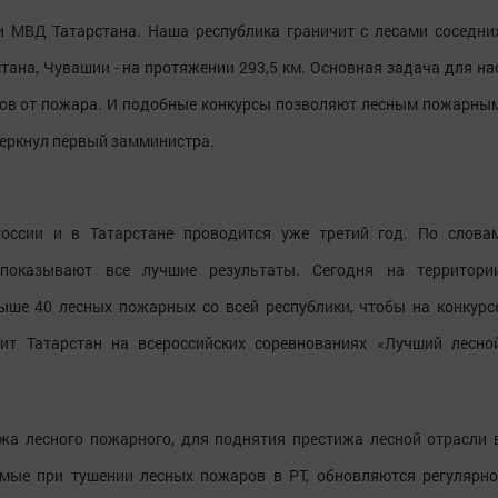
и МВД Татарстана. Наша республика граничит с лесами соседни
тана, Чувашии - на протяжении 293,5 км. Основная задача для на
есов от пожара. И подобные конкурсы позволяют лесным пожарны
черкнул первый замминистра.
оссии и в Татарстане проводится уже третий год. По слова
 показывают все лучшие результаты. Сегодня на территори
ыше 40 лесных пожарных со всей республики, чтобы на конкурс
вит Татарстан на всероссийских соревнованиях «Лучший лесно
жа лесного пожарного, для поднятия престижа лесной отрасли 
емые при тушении лесных пожаров в РТ, обновляются регулярно