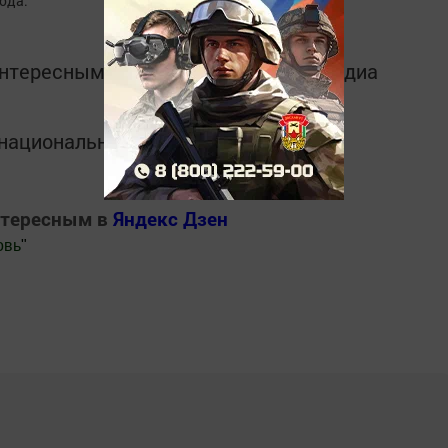
ода.
интересным в
Telegram-канале
Татмедиа
в национальном мессенджере MАХ:
нтересным в
Яндекс Дзен
овь
"
.Новости