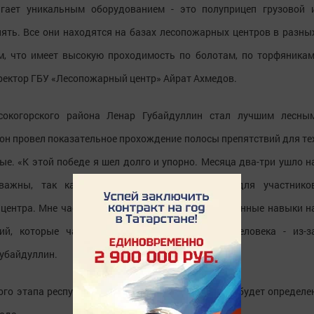
гает уникальным оборудованием - это полуприцеп грузовой 
 пять. Все они находятся на базах лесопожарных центров в разны
ем, что имеет высокую проходимость по болотам, по торфяникам
иректор ГБУ «Лесопожарный центр» Айрат Ахмедов.
сокогорского района Ленар Губайдуллин стал лучшим лесны
 он провел показательное прохождение полосы препятствий для те
вые. «К этой победе я шел долго и упорно. Месяца два-три ушло н
важны, так как это физическая подготовка для участнико
 центра. Мне часто приходилось применять полученные навыки н
ий, которые чаще всего возникают по вине человека - из-з
Губайдуллин.
ого этапа республиканского конкурса к концу дня будет определе