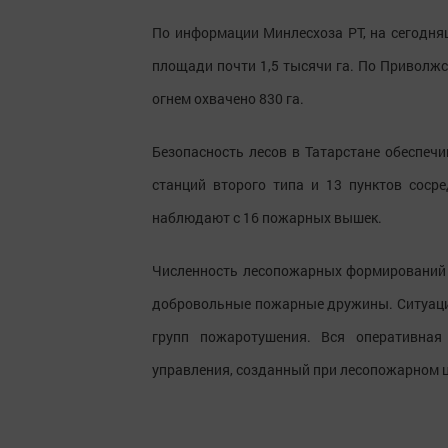
По информации Минлесхоза РТ, на сегодня
площади почти 1,5 тысячи га. По Приволж
огнем охвачено 830 га.
Безопасность лесов в Татарстане обеспечи
станций второго типа и 13 пунктов соср
наблюдают с 16 пожарных вышек.
Численность лесопожарных формирований в
добровольные пожарные дружины. Ситуацию
групп пожаротушения. Вся оперативная
управления, созданный при лесопожарном ц