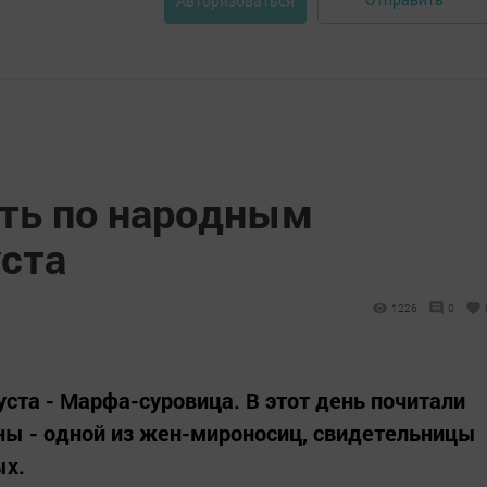
Авторизоваться
ать по народным
уста
1226
0
ста - Марфа-суровица. В этот день почитали
ны - одной из жен-мироносиц, свидетельницы
ых.