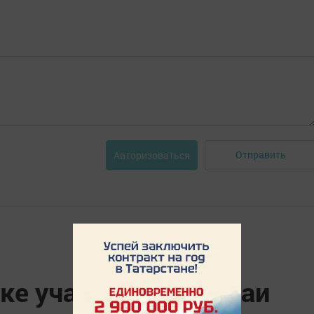
Отправить
Авторизоваться
е участились случаи