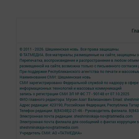
Гл
© 2011 - 2026. Шешминская новь. Все права защищены.
© ТАТМЕДИА. Все материалы, размещенные на сайте, защищены з
Перепечатка, воспроизведение и распространение в любом объе
размещенной на сайте, возможна только с письменного согласия
При поддержке Республиканского агентства по печати и массов
Наименование СМИ: Шешминская новь
СМИ зарегистрировано Федеральной службой по надзору в сфере 
информационных технологий и массовых коммуникаций
запись о регистрации СМИ ЭЛ № ФС 77 - 90148 от 07.10.2025
ФИО главного редактора: Мусин Азат Вализанович Email: sheshmin
Адрес редакции: 423190, Российская Федерация, Республика Тата
Телефон редакции: 8(84348)2-21-46 - Руководитель филиала. 8(8434
Электронная почта редакции: sheshminskaja-nov@tatmedia.com
Электронная почта филиала для сообщений о фактах коррупции sh
sheshminskaja-nov@tatmedia.com
Учредитель СМИ: АО «ТАТМЕДИА»