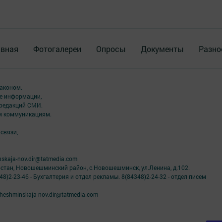
авная
Фотогалереи
Опросы
Документы
Разно
аконом.
ме информации,
 редакций СМИ.
ым коммуникациям.
связи,
skaja-nov.dir@tatmedia.com
рстан, Новошешминский район, с.Новошешминск, ул.Ленина, д.102.
8)2-23-46 - Бухгалтерия и отдел рекламы. 8(84348)2-24-32 - отдел писем
eshminskaja-nov.dir@tatmedia.com