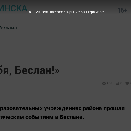
ИНСКА
16+
7
Автоматическое закрытие баннера через
Реклама
я, Беслан!»
968
0
 образовательных учреждениях района прошли
гическим событиям в Беслане.