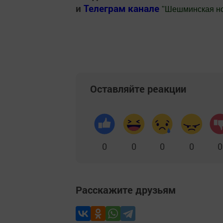
и
Телеграм канале
"
Шешминская н
Добавить Шешминскую новь в Яндекс
Оставляйте реакции
0
0
0
0
0
Расскажите друзьям