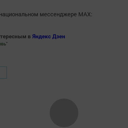
в национальном мессенджере MАХ:
нтересным в
Яндекс Дзен
овь
"
.Новости