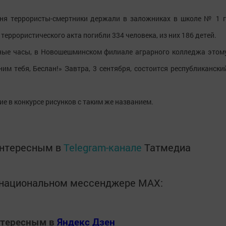
 дня террористы-смертники держали в заложниках в школе № 1 г
 террористического акта погибли 334 человека, из них 186 детей.
сные часы, в Новошешминском филиале аграрного колледжа этом
м тебя, Беслан!» Завтра, 3 сентября, состоится республикански
ие в конкурсе рисунков с таким же названием.
интересным в
Telegram-канале
Татмедиа
в национальном мессенджере MАХ:
нтересным в
Яндекс Дзен