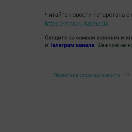
Читайте новости Татарстана 
https://max.ru/tatmedia
Следите за самым важным и и
и
Телеграм канале
"
Шешминская н
Добавить Шешминскую новь в Яндекс
Перейти на страницу новости