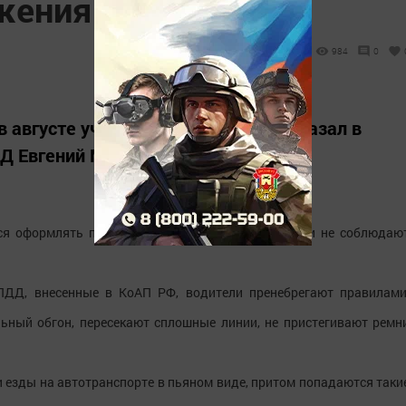
ежения ПДД
984
0
в августе участились случаи ДТП, сказал в
Д Евгений Михайлов.
я оформлять по 2-3 факта ДТП, так как водители не соблюдаю
ПДД, внесенные в КоАП РФ, водители пренебрегают правилами
ьный обгон, пересекают сплошные линии, не пристегивают ремн
и езды на автотранспорте в пьяном виде, притом попадаются таки