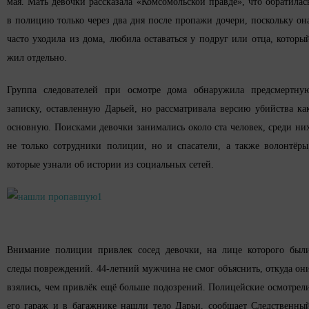
мая. Мать девочки рассказала «Комсомольской правде», что обратилас
в полицию только через два дня после пропажи дочери, поскольку он
часто уходила из дома, любила оставаться у подруг или отца, которы
жил отдельно.
Группа следователей при осмотре дома обнаружила предсмертну
записку, оставленную Дарьей, но рассматривала версию убийства ка
основную. Поисками девочки занимались около ста человек, среди ни
не только сотрудники полиции, но и спасатели, а также волонтёры
которые узнали об истории из социальных сетей.
Внимание полиции привлек сосед девочки, на лице которого был
следы повреждений. 44-летний мужчина не смог объяснить, откуда он
взялись, чем привлёк ещё больше подозрений. Полицейские осмотрел
его гараж и в багажнике нашли тело Дарьи, сообщает Следственны