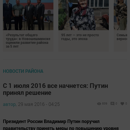
«Результат общего
95 лет — это не просто
Семья Г
труда»: в Новошешминске
годы, это эпоха
верност
оценили развитие района
за 5 лет
НОВОСТИ РАЙОНА
С 1 июля 2016 все начнется: Путин
принял решение
автор,
29 мая 2016 - 04:25
839
0
0
Президент России Владимир Путин поручил
правительству принять меры по повышению уровня