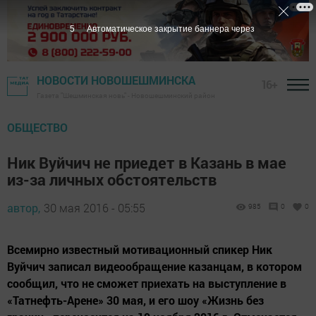
4
Автоматическое закрытие баннера через
НОВОСТИ НОВОШЕШМИНСКА
16+
Газета "Шешминская новь" - Новошешминский район
ОБЩЕСТВО
Ник Вуйчич не приедет в Казань в мае
из-за личных обстоятельств
автор,
30 мая 2016 - 05:55
985
0
0
Всемирно известный мотивационный спикер Ник
Вуйчич записал видеообращение казанцам, в котором
сообщил, что не сможет приехать на выступление в
«Татнефть-Арене» 30 мая, и его шоу «Жизнь без