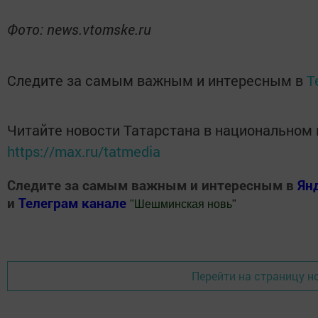
Фото: news.vtomske.ru
Следите за самым важным и интересным в
T
Читайте новости Татарстана в национальном
https://max.ru/tatmedia
Следите за самым важным и интересным в
Ян
и
Телеграм канале
"
Шешминская новь
"
Добавить Шешминскую новь в Яндекс.Новости
Перейти на страницу н