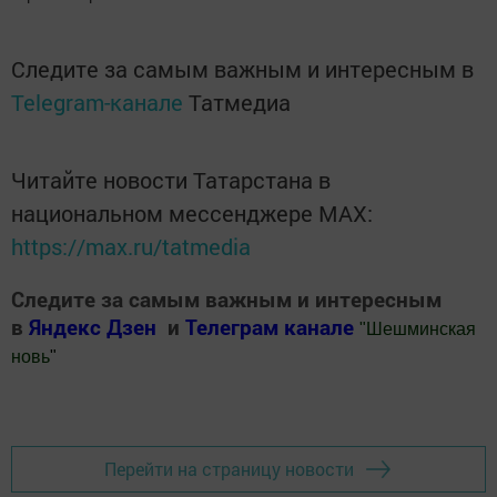
Следите за самым важным и интересным в
Telegram-канале
Татмедиа
Читайте новости Татарстана в
национальном мессенджере MАХ:
https://max.ru/tatmedia
Следите за самым важным и интересным
в
Яндекс Дзен
и
Телеграм канале
"
Шешминская
новь
"
Добавить Шешминскую новь в Яндекс.Новости
Перейти на страницу новости