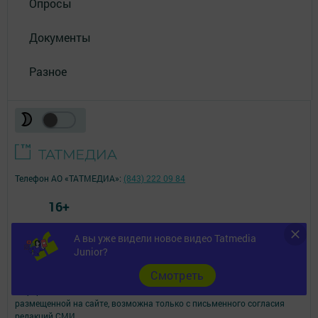
Опросы
Документы
Разное
Телефон АО «ТАТМЕДИА»:
(843) 222 09 84
16+
А вы уже видели новое видео Tatmedia
© 2011 - 2026. Шешминская новь. Все права защищены.
Junior?
© ТАТМЕДИА. Все материалы, размещенные на сайте, защищены
законом.
Cмотреть
Перепечатка, воспроизведение и распространение в любом объеме
информации,
размещенной на сайте, возможна только с письменного согласия
редакций СМИ.