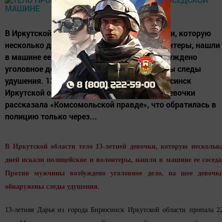
В Иркутской области тело 13-летней девочки, которую
несколько дней искали полицейские и волонтеры, нашли
в машине ее соседа. Против мужчины возбуждено
уголовное дело, на шее девочки обнаружены следы
удушения. 13-летняя Дарья из города Бирюсинск
Иркутской области пропала 22 мая. Мать девочки
рассказала «Комсомольской правде», что обратилась в
полицию только через...
В Иркутской области тело 13-летней девочки, которую нескольк
дней искали полицейские и волонтеры, нашли в машине ее соседа
Против мужчины возбуждено уголовное дело, на шее девочк
обнаружены следы удушения.
13-летняя Дарья из города Бирюсинск Иркутской области пропала 2