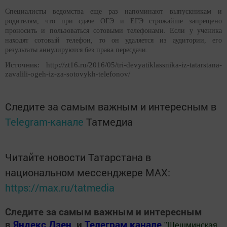
Специалисты ведомства еще раз напоминают выпускникам и
родителям, что при сдаче ОГЭ и ЕГЭ строжайше запрещено
проносить и пользоваться сотовыми телефонами. Если у ученика
находят сотовый телефон, то он удаляется из аудитории, его
результаты аннулируются без права пересдачи.
Источник: http://zt16.ru/2016/05/tri-devyatiklassnika-iz-tatarstana-
zavalili-ogeh-iz-za-sotovykh-telefonov/
Следите за самым важным и интересным в
Telegram-канале
Татмедиа
Читайте новости Татарстана в
национальном мессенджере MАХ:
https://max.ru/tatmedia
Следите за самым важным и интересным
в
Яндекс Дзен
и
Телеграм канале
"
Шешминская