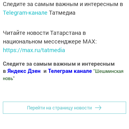
Следите за самым важным и интересным в
Telegram-канале
Татмедиа
Читайте новости Татарстана в
национальном мессенджере MАХ:
https://max.ru/tatmedia
Следите за самым важным и интересным
в
Яндекс Дзен
и
Телеграм канале
"
Шешминская
новь
"
Добавить Шешминскую новь в Яндекс.Новости
Перейти на страницу новости