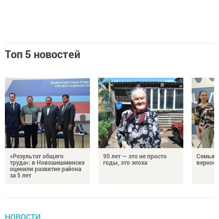
Топ 5 новостей
«Результат общего
95 лет — это не просто
Семья Г
труда»: в Новошешминске
годы, это эпоха
верност
оценили развитие района
за 5 лет
НОВОСТИ