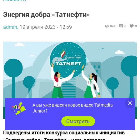
Энергия добра «Татнефти»
admin,
19 апреля 2023 - 12:59
844
0
0
А вы уже видели новое видео Tatmedia
Junior?
Cмотреть
Подведены итоги конкурса социальных инициатив
«Энергия добра «Татнефти», цель которого —