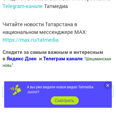
Telegram-канале
Татмедиа
Читайте новости Татарстана в
национальном мессенджере MАХ:
https://max.ru/tatmedia
Следите за самым важным и интересным
в
Яндекс Дзен
и
Телеграм канале
"
Шешминская
новь
"
Добавить Шешминскую новь в Яндекс.Новости
А вы уже видели новое видео Tatmedia
Перейти на страницу новости
Junior?
Cмотреть