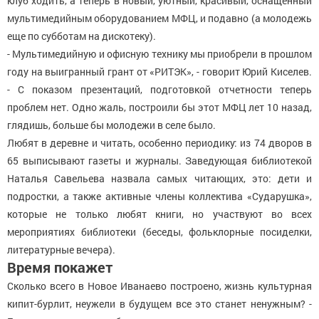
клуб ходить, а теперь в новый, уютный, красивый, оснащенный
мультимедийным оборудованием МФЦ, и подавно (а молодежь
еще по субботам на дискотеку).
- Мультимедийную и офисную технику мы приобрели в прошлом
году на выигранный грант от «РИТЭК», - говорит Юрий Киселев.
- С показом презентаций, подготовкой отчетности теперь
проблем нет. Одно жаль, построили бы этот МФЦ лет 10 назад,
глядишь, больше бы молодежи в селе было.
Любят в деревне и читать, особенно периодику: из 74 дворов в
65 выписывают газеты и журналы. Заведующая библиотекой
Наталья Савельева назвала самых читающих, это: дети и
подростки, а также активные члены коллектива «Сударушка»,
которые не только любят книги, но участвуют во всех
мероприятиях библиотеки (беседы, фольклорные посиделки,
литературные вечера).
Время покажет
Сколько всего в Новое Иванаево построено, жизнь культурная
кипит-бурлит, неужели в будущем все это станет ненужным? -