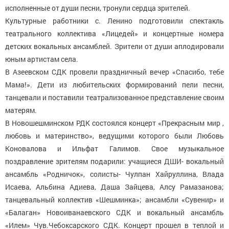
исполненные от души песни, тронули сердца зрителей.
Культурные работники с. Ленино подготовили спектакль
театрального коллектива «Лицедей» и концертные номера
детских вокальных ансамблей. Зрители от души аплодировали
юным артистам села.
В Азеевском СДК провели праздничный вечер «Спасибо, тебе
Мама!». Дети из любительских формирований пели песни,
танцевали и поставили театрализованное представление своим
матерям.
В Новошешминском РДК состоялся концерт «Прекрасным мир ,
любовь и материнство», ведущими которого были Любовь
Коновалова и Ильфат Галимов. Свое музыкальное
поздравление зрителям подарили: учащиеся ДШИ- вокальный
ансамбль «Родничок», солисты- Чулпан Хайруллина, Влада
Исаева, Альбина Адиева, Даша Зайцева, Алсу Рамазанова;
танцевальный коллектив «Шешминка»; ансамбли «Сувенир» и
«Балаган» Новоиванаевского СДК и вокальный ансамбль
«Илем» Чув.Чебоксарского СДК. Концерт прошел в теплой и