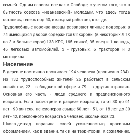
семьей. Одним словом, все как в Слободе, с учетом того, что в
бытность совхоза «Иванаевский» молодым, что здесь тогда
остались, теперь под 50, и каждый работает, кто где.
Трудолюбивые новоиванаевцы развивают личные подворья: в
74 имеющихся дворов содержится 62 коровы (в некоторых ЛПХ
по 3 и больше коров),138 КРС, 165 свиней, 35 овец и 1 лошадь,
46 легковых автомобилей, 3 - грузовых, 6 тракторов и 3
мотоцикла.
Население
В деревне постоянно проживает 194 человека (прописано 234).
Из 132 трудоспособных жителей 26 работают в сельском
хозяйстве, 22 - в бюджетной сфере и 79 - в других отраслях.
Основная его часть - люди среднего и предпенсионного
возраста. Если посмотреть в разрезе возраста, то от 30 до 61
лет - 93 жителя, пенсионеров свыше 60 лет - 51, от 18 лет до 30
лет - 42, преклонного возраста 5 человек, школьников 23.
Школа-детсад поразила своей ухоженностью, красивым
оформлением, как в здании, так и на территории. К сожалению,