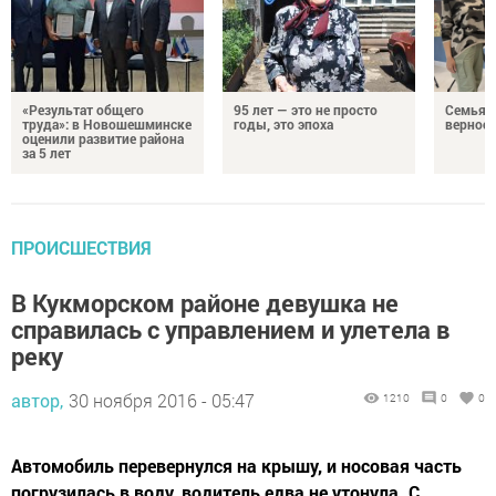
«Результат общего
95 лет — это не просто
Семья Г
труда»: в Новошешминске
годы, это эпоха
верност
оценили развитие района
за 5 лет
ПРОИСШЕСТВИЯ
В Кукморском районе девушка не
справилась с управлением и улетела в
реку
автор,
30 ноября 2016 - 05:47
1210
0
0
Автомобиль перевернулся на крышу, и носовая часть
погрузилась в воду, водитель едва не утонула. С