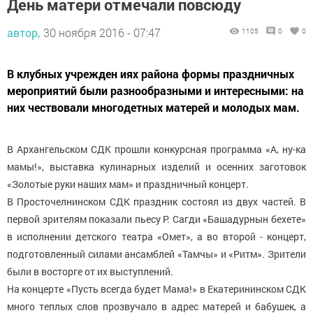
День матери отмечали повсюду
автор,
30 ноября 2016 - 07:47
1105
0
0
В клубных учрежден иях района формы праздничных
мероприятий были разнообразными и интересными: на
них чествовали многодетных матерей и молодых мам.
В Архангельском СДК прошли конкурсная программа «А, ну-ка
мамы!», выставка кулинарных изделий и осенних заготовок
«Золотые руки наших мам» и праздничный концерт.
В Просточелнинском СДК праздник состоял из двух частей. В
первой зрителям показали пьесу Р. Сагди «Башадурнын бехете»
в исполнении детского театра «Омет», а во второй - концерт,
подготовленный силами ансамблей «Тамчы» и «Ритм». Зрители
были в восторге от их выступлений.
На концерте «Пусть всегда будет Мама!» в Екатерининском СДК
много теплых слов прозвучало в адрес матерей и бабушек, а