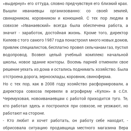
«выдернул» его оттуда, словно предчувствуя его близкий крах.
Вышли иванаевцы организованно: со своей землей,
свинарником, коровником и конюшней. С тех пор людям в
совхозе «Иванаевский» всегда была обеспечена работа, а
значит - заработок, достойная жизнь. Кроме того, директор
Килеев с того самого 1987 года понастроил много новых домов,
привлек специалистов, бесплатно провел сельчанам газ, пустил
водопровод. Возвел целый учебный комплекс начальной
школы, новое здание конторы. Восемь парней отменили свое
решение уехать из дома и остались поднимать хозяйство. Была
отстроена дорога, зерносклады, коровник, свиноферма.
Но с тех пор, как в 2008 году хозяйство расформировали, а
директора совхоза перевели в агрофирму «Кулон» в с.Сл.
Черемуховая, новоиванаевцам с работой приходится туго. Те,
кто работал здесь и построился при совхозе, не уезжают, но
работают на стороне.
- Кто любит и хочет работать, он работу себе находит, -
обрисовала ситуацию продавщица местного магазина Вера