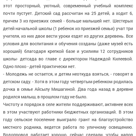
этот просторный, уютный, современный учебный комплекс
почти пустует. Детский сад рассчитан на 25 детей, а ходит 6,
причем 3 из приезжих семей - больше малышей нет. Шестерых
детей начальной школы (1 ребенок из приезжей семьи) учат три
учителя, из них двое вести уроки ездят из других деревень. Все
условия для воспитания и обучения созданы (даже музей есть
хороший) благодаря крепкой базе и усилиям 12 сотрудников
школы- детсада во главе с директором Надеждой Килеевой.
Одно плохо - детей практически нет.
- Молодежь не остается, и детям неоткуда взяться, - говорят в
детском саду. - Хотя в этом году четвертым ребенком родилась
дочка в семье Айсылу Мишагиной. Два года назад в деревне
родился малыш, в прошлом году не было.
Чистоту и порядок в селе жители поддерживают, активнее всех
в этом участвуют работники бюджетных организаций. В этом
году сельское поселение выиграло грант на благоустройство
местного родника, ведется работа по уличному освещению.
Водопровод работает хорошо, сейчас сделали, чтобы напор