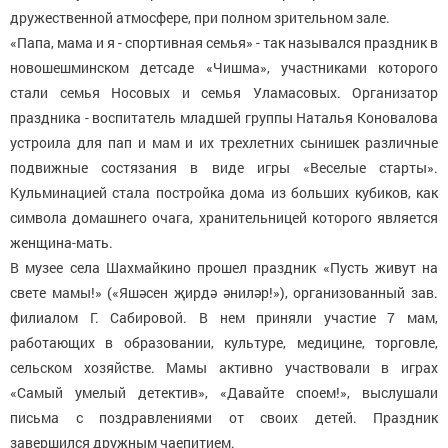
дружественной атмосфере, при полном зрительном зале.
«Папа, мама и я - спортивная семья» - так назывался праздник в
новошешминском детсаде «Чишма», участниками которого
стали семья Носовых и семья Уламасовых. Организатор
праздника - воспитатель младшей группы Наталья Коновалова
устроила для пап и мам и их трехлетних сынишек различные
подвижные состязания в виде игры «Веселые старты».
Кульминацией стала постройка дома из больших кубиков, как
символа домашнего очага, хранительницей которого является
женщина-мать.
В музее села Шахмайкино прошел праздник «Пусть живут на
свете мамы!» («Яшәсен җирдә әниләр!»), организованный зав.
филиалом Г. Сабировой. В нем приняли участие 7 мам,
работающих в образовании, культуре, медицине, торговле,
сельском хозяйстве. Мамы активно участвовали в играх
«Самый умелый детектив», «Давайте споем!», выслушали
письма с поздравлениями от своих детей. Праздник
завершился дружным чаепитием.