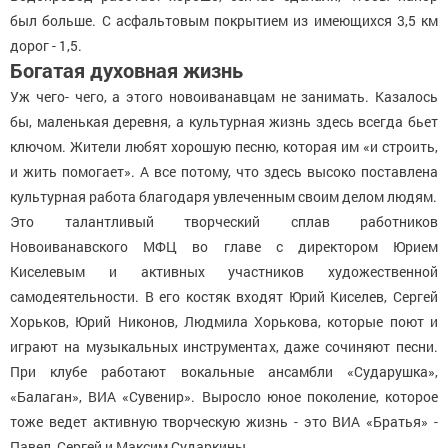
был больше. С асфальтовым покрытием из имеющихся 3,5 км
дорог - 1,5.
Богатая духовная жизнь
Уж чего- чего, а этого новоиванавцам не занимать. Казалось
бы, маленькая деревня, а культурная жизнь здесь всегда бьет
ключом. Жители любят хорошую песню, которая им «и строить,
и жить помогает». А все потому, что здесь высоко поставлена
культурная работа благодаря увлеченным своим делом людям.
Это талантливый творческий сплав работников
Новоиванавского МФЦ во главе с директором Юрием
Киселевым и активных участников художественной
самодеятельности. В его костяк входят Юрий Киселев, Сергей
Хорьков, Юрий Никонов, Людмила Хорькова, которые поют и
играют на музыкальных инструментах, даже сочиняют песни.
При клубе работают вокальные ансамбли «Сударушка»,
«Балаган», ВИА «Сувенир». Выросло юное поколение, которое
тоже ведет активную творческую жизнь - это ВИА «Братья» -
Павел, Сергей и Максим Сударкины.