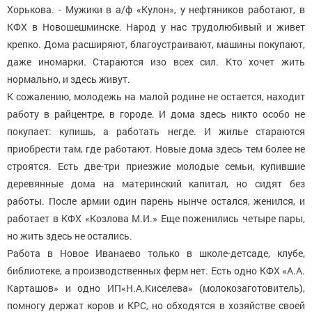
Хорькова. - Мужики в а/ф «Кулон», у нефтяников работают, в
КФХ в Новошешминске. Народ у нас трудолюбивый и живет
крепко. Дома расширяют, благоустраивают, машины покупают,
даже иномарки. Стараются изо всех сил. Кто хочет жить
нормально, и здесь живут.
К сожалению, молодежь на малой родине не остается, находит
работу в райцентре, в городе. И дома здесь никто особо не
покупает: купишь, а работать негде. И жилье стараются
приобрести там, где работают. Новые дома здесь тем более не
строятся. Есть две-три приезжие молодые семьи, купившие
деревянные дома на материнский капитал, но сидят без
работы. После армии один парень нынче остался, женился, и
работает в КФХ «Козлова М.И.» Еще поженились четыре пары,
но жить здесь не остались.
Работа в Новое Иванаево только в школе-детсаде, клубе,
библиотеке, а производственных ферм нет. Есть одно КФХ «А.А.
Карташов» и одно ИП«Н.А.Киселева» (молокозаготовитель),
помногу держат коров и КРС, но обходятся в хозяйстве своей