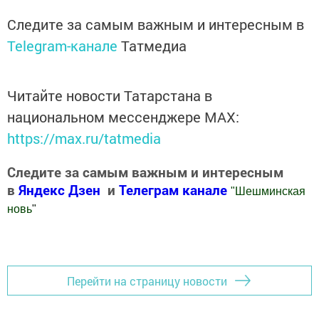
Следите за самым важным и интересным в
Telegram-канале
Татмедиа
Читайте новости Татарстана в
национальном мессенджере MАХ:
https://max.ru/tatmedia
Следите за самым важным и интересным
в
Яндекс Дзен
и
Телеграм канале
"
Шешминская
новь
"
Добавить Шешминскую новь в Яндекс.Новости
Перейти на страницу новости