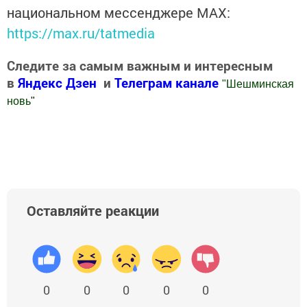
национальном мессенджере MАХ:
https://max.ru/tatmedia
Следите за самым важным и интересным
в
Яндекс Дзен
и
Телеграм канале
"
Шешминская
новь
"
Добавить Шешминскую новь в Яндекс.Новости
Оставляйте реакции
0
0
0
0
0