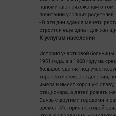
напоминаю прихожанам о том, 
почитании усопших родителей.
- В эти дни здание мечети рест
строится еще одна - для женщи
К услугам населения
История участковой больницы 
1951 года, а в 1968 году на с
большое здание под участкову
терапевтическое отделения, по
имела и имеет хорошую славу, 
стационара, а детей рожать же
Связь с другими городами и р
времен. История почтовой связи
что в Кичу-Адамча, Ерыкла-тож