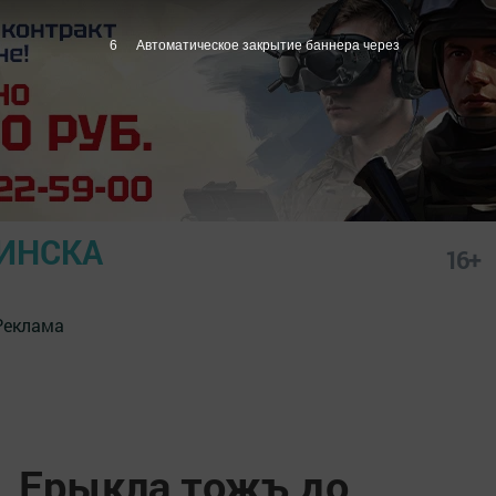
5
Автоматическое закрытие баннера через
ИНСКА
16+
Реклама
, Ерыкла тожъ до