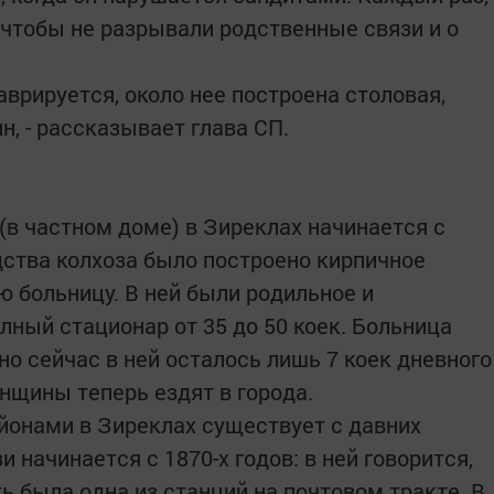
чтобы не разрывали родственные связи и о
аврируется, около нее построена столовая,
н, - рассказывает глава СП.
(в частном доме) в Зиреклах начинается с
редства колхоза было построено кирпичное
ю больницу. В ней были родильное и
лный стационар от 35 до 50 коек. Больница
но сейчас в ней осталось лишь 7 коек дневного
нщины теперь ездят в города.
айонами в Зиреклах существует с давних
 начинается с 1870-х годов: в ней говорится,
ь была одна из станций на почтовом тракте. В