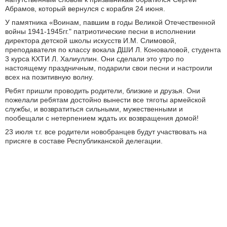
Абрамов, который вернулся с корабля 24 июня.
У памятника «Воинам, павшим в годы Великой Отечественной
войны 1941-1945гг." патриотические песни в исполнении
директора детской школы искусств И.М. Слимовой,
преподавателя по классу вокала ДШИ Л. Коноваловой, студента
3 курса КХТИ Л. Халиуллин. Они сделали это утро по
настоящему праздничным, подарили свои песни и настроили
всех на позитивную волну.
Ребят пришли проводить родители, близкие и друзья. Они
пожелали ребятам достойно вынести все тяготы армейской
службы, и возвратиться сильными, мужественными и
пообещали с нетерпением ждать их возвращения домой!
23 июля т.г. все родители новобранцев будут участвовать на
присяге в составе Республиканской делегации.