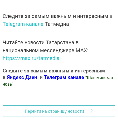
Следите за самым важным и интересным в
Telegram-канале
Татмедиа
Читайте новости Татарстана в
национальном мессенджере MАХ:
https://max.ru/tatmedia
Следите за самым важным и интересным
в
Яндекс Дзен
и
Телеграм канале
"
Шешминская
новь
"
Добавить Шешминскую новь в Яндекс.Новости
Перейти на страницу новости