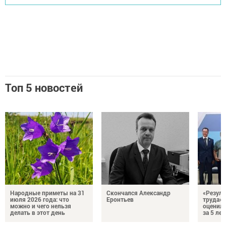
Топ 5 новостей
Народные приметы на 31
Скончался Александр
«Резуль
июля 2026 года: что
Еронтьев
труда»
можно и чего нельзя
оценили
делать в этот день
за 5 лет