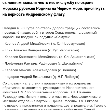
сыновьям выпала честь нести службу по охране
морских рубежей Родины на Черном море, присягнуть
на верность Андреевскому флагу.
Сегодня в 5.30 утра по старой доброй традиции состоялись
проводы 6 наших ребят в город Севастополь на ракетный
корабль на воздушной подушке «Самум»:
- Корнев Андрей Михайлович ( с. Сл.Черемуховая)
- Есин Алексей Валерьевич (с. Рус.Чебоксарка)
- Карасев Константин Михайлович (с. Сл. Архангельская)
- Лотфуллин Рамзиль Рафисович (с.Шахмайкино)
- Карасев Максим Александрович (с. Ленино)
- Федоров Андрей Витальевич (д. Н.П Лебедка)
Со словами напутствия к призывникам и их родителям
обратилась заместитель руководителя Исполнительного
комитета НМР по социальным вопросам В.Н. Семеняк.
Руководитель Исполнительного комитета Новошешминского
местного отделения партии «Единая Россия» З.А. Бикбова
поздравила призывников и подарила цветы родителям. Также с
напутственным словом к призывникам обратился Сергей