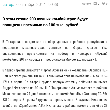
автор,
7 сентября 2017 - 09:38
849
0
0
В этом сезоне 200 лучших комбайнеров будут
поощрены премиями по 100 тыс. рублей.
В Татарстане продолжается сбор данных с районов республики о
передовых механизаторах, занятых на уборке урожая. Уже
определились претенденты на победу в конкурсе «Лучший
комбайнер-2017», сообщает пресс-служба Минсельхозпрода РТ.
В первой группе лидирует Фаргат Ахметшин из хозяйства «Зарипов Г.Б.»
Лаишевского района. Он за 21 день намолотил на комбайне «Нива СК-5»
1764 т зерна. Во второй группе первую строчку рейтинга занимает
Андрей Федосеев из АО им. Н. Е.Токарликова Альметьевского района.
Механизатор за 27 дней намолотил на комбайне «Нью-Холланд ТС-56»
3360 т зерна. В третьей группе на первом месте - Владимир Никитин из
хозяйства «Сулейманов А.И.» Нурлатского района, намолотивший за 33