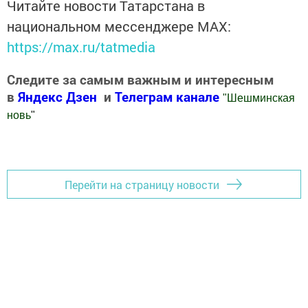
Читайте новости Татарстана в
национальном мессенджере MАХ:
https://max.ru/tatmedia
Следите за самым важным и интересным
в
Яндекс Дзен
и
Телеграм канале
"
Шешминская
новь
"
Добавить Шешминскую новь в Яндекс.Новости
Перейти на страницу новости