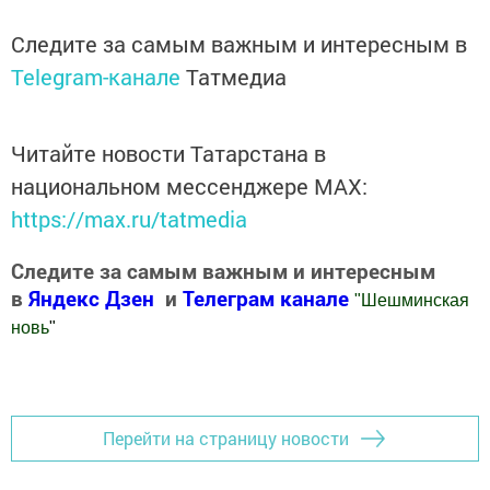
Следите за самым важным и интересным в
Telegram-канале
Татмедиа
Читайте новости Татарстана в
национальном мессенджере MАХ:
https://max.ru/tatmedia
Следите за самым важным и интересным
в
Яндекс Дзен
и
Телеграм канале
"
Шешминская
новь
"
Добавить Шешминскую новь в Яндекс.Новости
Перейти на страницу новости