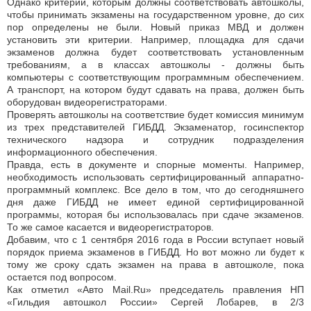
Однако критерии, которым должны соответствовать автошколы,
чтобы принимать экзамены на государственном уровне, до сих
пор определены не были. Новый приказ МВД и должен
установить эти критерии. Например, площадка для сдачи
экзаменов должна будет соответствовать установленным
требованиям, а в классах автошколы - должны быть
компьютеры с соответствующим программным обеспечением.
А транспорт, на котором будут сдавать на права, должен быть
оборудован видеорегистраторами.
Проверять автошколы на соответствие будет комиссия минимум
из трех представителей ГИБДД. Экзаменатор, госинспектор
технического надзора и сотрудник подразделения
информационного обеспечения.
Правда, есть в документе и спорные моменты. Например,
необходимость использовать сертифицированный аппаратно-
программный комплекс. Все дело в том, что до сегодняшнего
дня даже ГИБДД не имеет единой сертифицированной
программы, которая бы использовалась при сдаче экзаменов.
То же самое касается и видеорегистраторов.
Добавим, что с 1 сентября 2016 года в России вступает новый
порядок приема экзаменов в ГИБДД. Но вот можно ли будет к
тому же сроку сдать экзамен на права в автошколе, пока
остается под вопросом.
Как отметил «Авто Mail.Ru» председатель правления НП
«Гильдия автошкол России» Сергей Лобарев, в 2/3