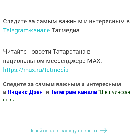
Следите за самым важным и интересным в
Telegram-канале
Татмедиа
Читайте новости Татарстана в
национальном мессенджере MАХ:
https://max.ru/tatmedia
Следите за самым важным и интересным
в
Яндекс Дзен
и
Телеграм канале
"
Шешминская
новь
"
Добавить Шешминскую новь в Яндекс.Новости
Перейти на страницу новости