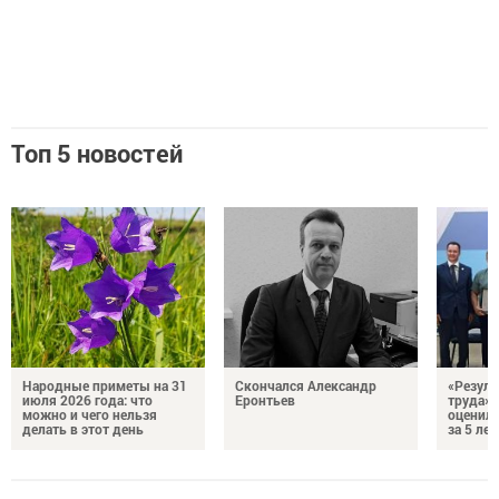
Топ 5 новостей
Народные приметы на 31
Скончался Александр
«Резуль
июля 2026 года: что
Еронтьев
труда»
можно и чего нельзя
оценили
делать в этот день
за 5 лет