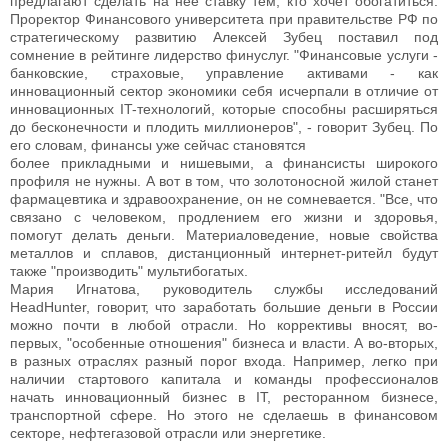
предлагают сделать на нее ставку тем, кто хочет обогатиться.
Проректор Финансового университета при правительстве РФ по
стратегическому развитию Алексей Зубец поставил под
сомнение в рейтинге лидерство финуслуг. "Финансовые услуги -
банковские, страховые, управление активами - как
инновационный сектор экономики себя исчерпали в отличие от
инновационных IT-технологий, которые способны расширяться
до бесконечности и плодить миллионеров", - говорит Зубец. По
его словам, финансы уже сейчас становятся
более прикладными и нишевыми, а финансисты широкого
профиля не нужны. А вот в том, что золотоносной жилой станет
фармацевтика и здравоохранение, он не сомневается. "Все, что
связано с человеком, продлением его жизни и здоровья,
помогут делать деньги. Материаловедение, новые свойства
металлов и сплавов, дистанционный интернет-ритейл будут
также "производить" мультибогатых.
Мария Игнатова, руководитель службы исследований
HeadHunter, говорит, что заработать большие деньги в России
можно почти в любой отрасли. Но коррективы вносят, во-
первых, "особенные отношения" бизнеса и власти. А во-вторых,
в разных отраслях разный порог входа. Например, легко при
наличии стартового капитала и команды профессионалов
начать инновационный бизнес в IT, ресторанном бизнесе,
транспортной сфере. Но этого не сделаешь в финансовом
секторе, нефтегазовой отрасли или энергетике.