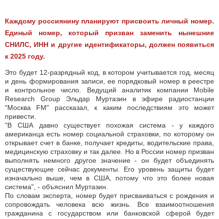
Каждому россиянину планируют присвоить личный номер.
Единый номер, который призван заменить нынешние
СНИЛС, ИНН и другие идентификаторы, должен появиться
к 2025 году.
Это будет 12-разрядный код, в котором учитывается год, месяц
и день формирования записи, ее порядковый номер в реестре
и контрольное число. Ведущий аналитик компании Mobile
Research Group Эльдар Муртазин в эфире радиостанции
"Москва FM" рассказал, к каким последствиям это может
привести.
"В США давно существует похожая система - у каждого
американца есть номер социальной страховки, по которому он
открывает счет в банке, получает кредиты, водительские права,
медицинскую страховку и так далее. Но в России номер призван
выполнять немного другое значение - он будет объединять
существующие сейчас документы. Его уровень защиты будет
изначально выше, чем в США, потому что это более новая
система", - объяснил Муртазин.
По словам эксперта, номер будет присваиваться с рождения и
сопровождать человека всю жизнь. Все взаимоотношения
гражданина с государством или банковской сферой будет