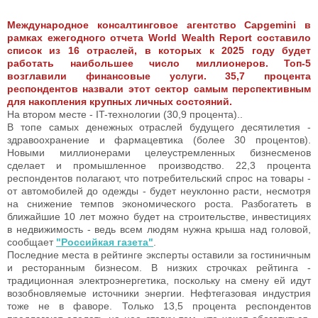
Международное консалтинговое агентство Capgemini в
рамках ежегодного отчета World Wealth Report составило
список из 16 отраслей, в которых к 2025 году будет
работать наибольшее число миллионеров. Топ-5
возглавили финансовые услуги. 35,7 процента
респондентов назвали этот сектор самым перспективным
для накопления крупных личных состояний.
На втором месте - IT-технологии (30,9 процента)..
В топе самых денежных отраслей будущего десятилетия -
здравоохранение и фармацевтика (более 30 процентов).
Новыми миллионерами целеустремленных бизнесменов
сделает и промышленное производство. 22,3 процента
респондентов полагают, что потребительский спрос на товары -
от автомобилей до одежды - будет неуклонно расти, несмотря
на снижение темпов экономического роста. Разбогатеть в
ближайшие 10 лет можно будет на строительстве, инвестициях
в недвижимость - ведь всем людям нужна крыша над головой,
сообщает
"Российкая газета"
.
Последние места в рейтинге эксперты оставили за гостиничным
и ресторанным бизнесом. В низких строчках рейтинга -
традиционная электроэнергетика, поскольку на смену ей идут
возобновляемые источники энергии. Нефтегазовая индустрия
тоже не в фаворе. Только 13,5 процента респондентов