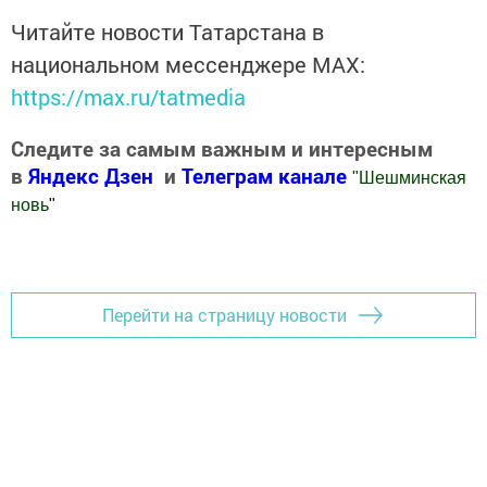
Читайте новости Татарстана в
национальном мессенджере MАХ:
https://max.ru/tatmedia
Следите за самым важным и интересным
в
Яндекс Дзен
и
Телеграм канале
"
Шешминская
новь
"
Добавить Шешминскую новь в Яндекс.Новости
Перейти на страницу новости