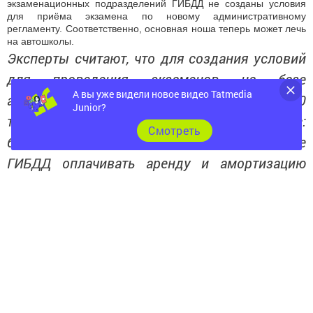
экзаменационных подразделений ГИБДД не созданы условия
для приёма экзамена по новому административному
регламенту. Соответственно, основная ноша теперь может лечь
на автошколы.
Эксперты считают, что для создания условий
для проведения экзаменов на базе
А вы уже видели новое видео Tatmedia
автошколы, им придётся затратиться от 600
Junior?
тысяч до 1,5 млн рублей. Главный вопрос:
Cмотреть
будет ли экзаменационное подразделение
ГИБДД оплачивать аренду и амортизацию
данной базы?
Сергей Лобарев
председатель правления НП «Гильдия
автошкол России»
Также, по словам эксперта, представители автошкол
опасаются, что их база будет использована для приёма
экзаменов у слушателей других образовательных
организаций. Ещё один повод для опасений -