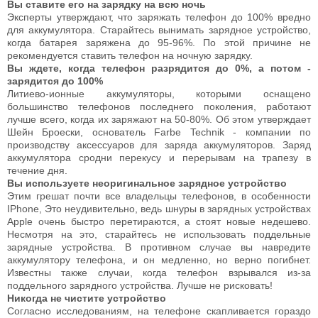
Вы ставите его на зарядку на всю ночь
Эксперты утверждают, что заряжать телефон до 100% вредно
для аккумулятора. Старайтесь вынимать зарядное устройство,
когда батарея заряжена до 95-96%. По этой причине не
рекомендуется ставить телефон на ночную зарядку.
Вы ждете, когда телефон разрядится до 0%, а потом -
зарядится до 100%
Литиево-ионные аккумуляторы, которыми оснащено
большинство телефонов последнего поколения, работают
лучше всего, когда их заряжают на 50-80%. Об этом утверждает
Шейн Броески, основатель Farbe Technik - компании по
производству аксессуаров для заряда аккумуляторов. Заряд
аккумулятора сродни перекусу и перерывам на трапезу в
течение дня.
Вы используете неоригинальное зарядное устройство
Этим грешат почти все владельцы телефонов, в особенности
IPhone, Это неудивительно, ведь шнуры в зарядных устройствах
Apple очень быстро перетираются, а стоят новые недешево.
Несмотря на это, старайтесь не использовать поддельные
зарядные устройства. В противном случае вы навредите
аккумулятору телефона, и он медленно, но верно погибнет.
Известны также случаи, когда телефон взрывался из-за
поддельного зарядного устройства. Лучше не рисковать!
Никогда не чистите устройство
Согласно исследованиям, на телефоне скапливается гораздо