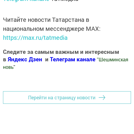
Читайте новости Татарстана в
национальном мессенджере MАХ:
https://max.ru/tatmedia
Следите за самым важным и интересным
в
Яндекс Дзен
и
Телеграм канале
"
Шешминская
новь
"
Добавить Шешминскую новь в Яндекс.Новости
Перейти на страницу новости