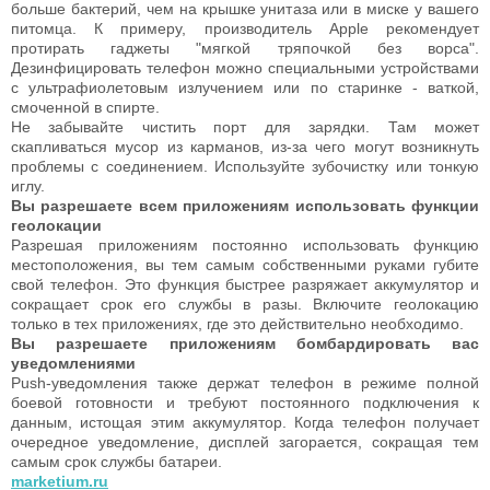
больше бактерий, чем на крышке унитаза или в миске у вашего
питомца. К примеру, производитель Apple рекомендует
протирать гаджеты "мягкой тряпочкой без ворса".
Дезинфицировать телефон можно специальными устройствами
с ультрафиолетовым излучением или по старинке - ваткой,
смоченной в спирте.
Не забывайте чистить порт для зарядки. Там может
скапливаться мусор из карманов, из-за чего могут возникнуть
проблемы с соединением. Используйте зубочистку или тонкую
иглу.
Вы разрешаете всем приложениям использовать функции
геолокации
Разрешая приложениям постоянно использовать функцию
местоположения, вы тем самым собственными руками губите
свой телефон. Это функция быстрее разряжает аккумулятор и
сокращает срок его службы в разы. Включите геолокацию
только в тех приложениях, где это действительно необходимо.
Вы разрешаете приложениям бомбардировать вас
уведомлениями
Push-уведомления также держат телефон в режиме полной
боевой готовности и требуют постоянного подключения к
данным, истощая этим аккумулятор. Когда телефон получает
очередное уведомление, дисплей загорается, сокращая тем
самым срок службы батареи.
marketium.ru