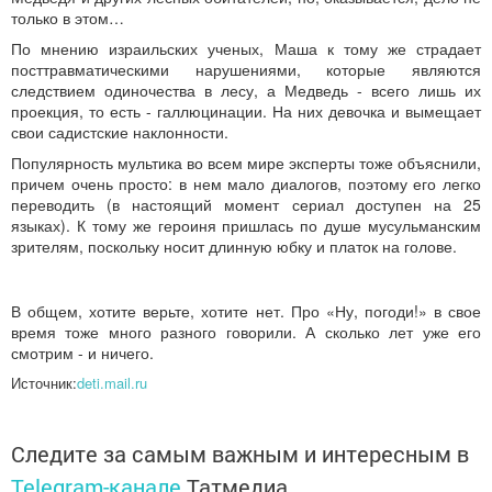
только в этом…
По мнению израильских ученых, Маша к тому же страдает
посттравматическими нарушениями, которые являются
следствием одиночества в лесу, а Медведь - всего лишь их
проекция, то есть - галлюцинации. На них девочка и вымещает
свои садистские наклонности.
Популярность мультика во всем мире эксперты тоже объяснили,
причем очень просто: в нем мало диалогов, поэтому его легко
переводить (в настоящий момент сериал доступен на 25
языках). К тому же героиня пришлась по душе мусульманским
зрителям, поскольку носит длинную юбку и платок на голове.
В общем, хотите верьте, хотите нет. Про «Ну, погоди!» в свое
время тоже много разного говорили. А сколько лет уже его
смотрим - и ничего.
Источник:
deti.mail.ru
Следите за самым важным и интересным в
Telegram-канале
Татмедиа