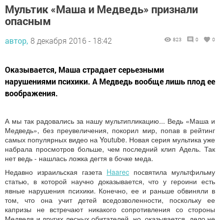
Мультик «Маша и Медведь» признали
опасным
автор,
8 декабря 2016 - 18:42
823
0
0
Оказывается, Маша страдает серьезными
нарушениями психики. А Медведь вообще лишь плод ее
воображения.
А мы так радовались за нашу мультипликацию... Ведь «Маша и
Медведь», без преувеличения, покорил мир, попав в рейтинг
самых популярных видео на Youtube. Новая серия мультика уже
набрала просмотров больше, чем последний клип Адель. Так
нет ведь - нашлась ложка дегтя в бочке меда.
Недавно израильская газета
Haarec
посвятила мультфильму
статью, в которой научно доказывается, что у героини есть
явные нарушения психики. Конечно, ее и раньше обвиняли в
том, что она учит детей вседозволенности, поскольку ее
капризы не встречают никакого сопротивления со стороны
Медведя и других лесных обитателей, но, оказывается, дело не