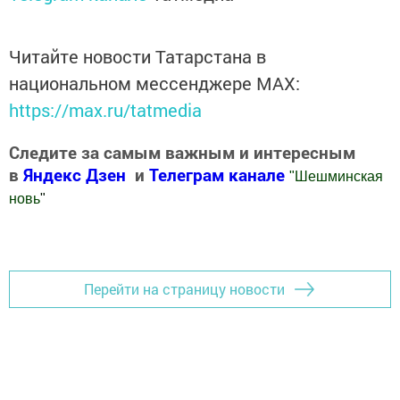
Читайте новости Татарстана в
национальном мессенджере MАХ:
https://max.ru/tatmedia
Следите за самым важным и интересным
в
Яндекс Дзен
и
Телеграм канале
"
Шешминская
новь
"
Добавить Шешминскую новь в Яндекс.Новости
Перейти на страницу новости