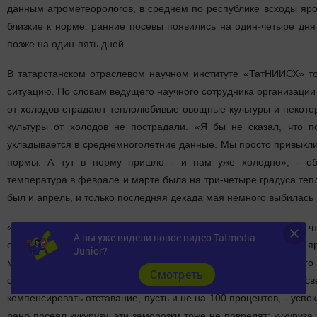
данным агрометеорологов, в среднем по республике всходы яро
близкие к норме: ранние посевы появились на один-четыре дня
позже на один-пять дней.
В татарстанском отраслевом научном институте «ТатНИИСХ» т
ситуацию. По словам ведущего научного сотрудника организаци
от холодов страдают теплолюбивые овощные культуры и некото
культуры от холодов не пострадали. «Я бы не сказал, что п
укладывается в среднемноголетние данные. Мы просто привыкли
нормы. А тут в норму пришло - и нам уже холодно», - об
температура в феврале и марте была на три-четыре градуса теп
был и апрель, и только последняя декада мая немного выбилась 
«Озимые совсем немного отстают, уже трубкование идет, так ч
А вы уже видели новое видео Tatmedia
озимые, может быть, три-четыре дня отставание составляет. А я
Junior?
медленно всходят, задерживаются. Но зато они взойдут немного 
Cмотреть
сразу начнут получать большую порцию тепла, дневного св
компенсировать отставание, пусть и не на 100 процентов, - успок
рано посеял кукурузу, эти заморозки тоже не повредят: кукуруза