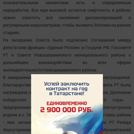
положительными моментами есть и определенные
недоработки. Все еще высокой остается смертность в районе,
нужно охватить все население диспансеризацией и
регулярными медосмотрами, чтобы выявить болезни на ранних
стадиях.
На заседании Совета было подписано Соглашение между
депутатами фракции «Единая Россия» в Госдуме РФ, Госсовете
РТ и Совете Новошешминского муниципального района о
дальнейшем взаимодействии во всех сферах
жизнедеятельности Новошешминского района.
В завершении заседания состоялась церемония награждения.
Благодарственным письмом Председателя Госсовета РТ была
награждена глава Архангельского СП Нина Сердюк, Дипломом
победителя конкурса «Благотворитель 2016 года» -
предприниматель Людмила Арбузова (она благоустроила
родник в с. Ленино), Благодарственным письмом главы района
- зам. начальника отдела МРИ ФНС России по РТ Резеда
Фархутдинова. Награды им вручили Мухаметвалей