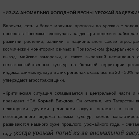
«ИЗ-ЗА АНОМАЛЬНО ХОЛОДНОЙ ВЕСНЫ УРОЖАЙ ЗАДЕРЖИВ
Впрочем, есть и более мрачные прогнозы по урожаю с холодн
посевов в Поволжье сдвинулась на две-три недели и наблюдае
развитии растений, заявили в национальном союзе агростра
космический мониторинг озимых в Приволжском федеральном о
вывод: майские заморозки, а также выпавший неожиданно 
сельскохозяйственных культур на большей территории регио
индекса озимых культур в этих регионах оказались на 20 - 30% 
утверждают агростраховщики.
«Критическая ситуация складывается в центральной части и 
президент НСА
Корней Биждов
. Он отметил, что Татарстан 
некоторыми другими регионами округа остается в зоне р
вегетационного индекса озимых культур, можно констатиров
развиваются намного хуже прошлого, урожайного года, - счита
когда урожай погиб из-за аномальной засу
году (