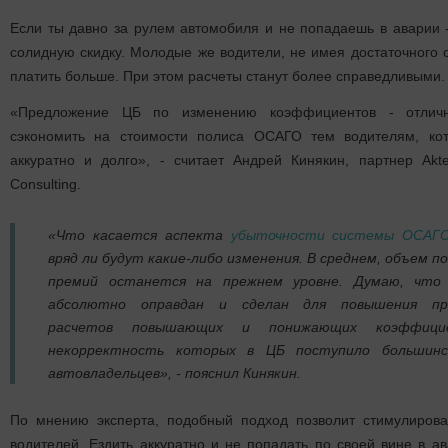
Если ты давно за рулем автомобиля и не попадаешь в аварии 
солидную скидку. Молодые же водители, не имея достаточного о
платить больше. При этом расчеты станут более справедливыми.
«Предложение ЦБ по изменению коэффициентов - отлич
сэкономить на стоимости полиса ОСАГО тем водителям, ко
аккуратно и долго», - считает Андрей Кинякин, партнер Akte
Consulting.
«Что касается аспекта
убыточности системы ОСАГ
вряд ли будут какие-либо изменения. В среднем, объем 
премий останется на прежнем уровне. Думаю, чт
абсолютно оправдан и сделан для повышения про
расчетов повышающих и понижающих коэффици
некорректность которых в ЦБ поступило большин
автовладельцев», - пояснил Кинякин.
По мнению эксперта, подобный подход позволит стимулиров
водителей. Ездить аккуратно и не попадать по своей вине в ав