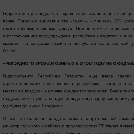
Гидрометцентр продолжает «радовать» татарстанцев сообще
почве. Погодные аномалии уже «съели», к примеру, 20% урож
грозят гибелью овощных культур. Потери озимых зерновых 
агростраховщики предупреждают: республика находится в зоне 
скажется на сельском хозяйстве республики холодный май,
Online».
«РЕКОРДНОГО УРОЖАЯ ОЗИМЫХ В ЭТОМ ГОДУ НЕ ОЖИДАЕ
Гидрометцентр Республики Татарстан еще вчера сделал
агрометеорологическом явлении в республике - сегодня и за
местами в воздухе и на почве ожидаются заморозки. Вчера темп
градусов ниже нуля, а сегодня холода могут вернуться преимущ
где будет до минус 2 градусов.
О том, что холодная погода оттягивает старт посевной кампан
министр сельского хозяйства и продовольствия РТ
Марат Ахмет
корреспондентом «БИЗНЕС Online» он
сообщил
лишь о з