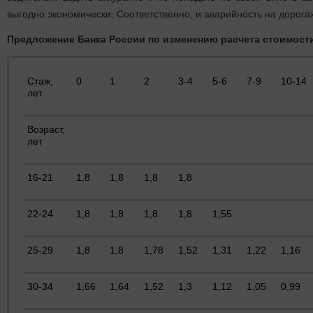
выгодно экономически. Соответственно, и аварийность на дорогах
Предложение Банка России по изменению расчета стоимос
Стаж,
0
1
2
3-4
5-6
7-9
10-14
лет
Возраст,
лет
16-21
1,8
1,8
1,8
1,8
22-24
1,8
1,8
1,8
1,8
1,55
25-29
1,8
1,8
1,78
1,52
1,31
1,22
1,16
30-34
1,66
1,64
1,52
1,3
1,12
1,05
0,99