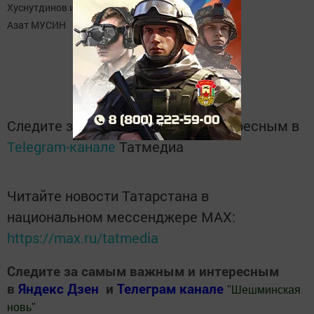
Хуснутдинов и Вячеслав Козлов.
Азат МУСИН
Следите за самым важным и интересным в
Telegram-канале
Татмедиа
Читайте новости Татарстана в
национальном мессенджере MАХ:
https://max.ru/tatmedia
Следите за самым важным и интересным
в
Яндекс Дзен
и
Телеграм канале
"
Шешминская
новь
"