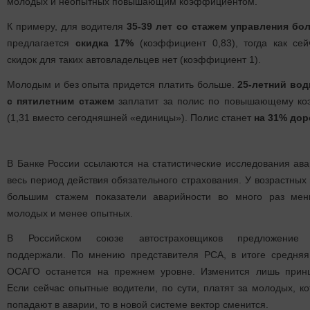
молодых и неопытных повышающим коэффициентом.
К примеру, для водителя
35-39 лет со стажем управления бо
предлагается
скидка
17%
(коэффициент 0,83), тогда как сей
скидок для таких автовладельцев нет (коэффициент 1).
Молодым и без опыта придется платить больше.
25-летний вод
с пятилетним стажем
заплатит за полис по повышающему ко
(1,31 вместо сегодняшней «единицы»). Полис станет
на 31% дор
В Банке России ссылаются на статистические исследования ава
весь период действия обязательного страхования. У возрастных
большим стажем показатели аварийности во много раз мен
молодых и менее опытных.
В Российском союзе автостраховщиков предложение р
поддержали. По мнению представителя РСА, в итоге средня
ОСАГО останется на прежнем уровне. Изменится лишь прин
Если сейчас опытные водители, по сути, платят за молодых, к
попадают в аварии, то в новой системе вектор сменится.