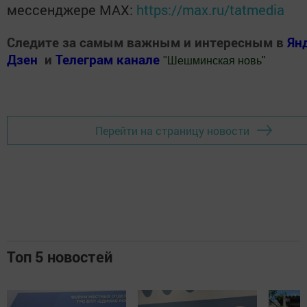
мессенджере MАХ:
https://max.ru/tatmedia
Следите за самым важным и интересным в
Ян
Дзен
и
Телеграм канале
"
Шешминская новь
"
Добавить Шешминскую новь в Яндекс.Новости
Перейти на страницу новости
Топ 5 новостей