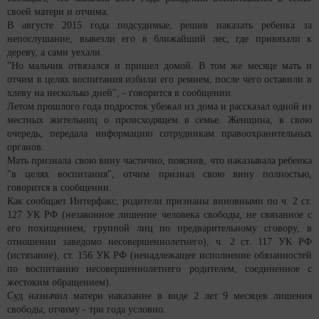
своей матери и отчима.
В августе 2015 года подсудимые, решив наказать ребенка за
непослушание, вывезли его в ближайший лес, где привязали к
дереву, а сами уехали.
"Но мальчик отвязался и пришел домой. В том же месяце мать и
отчим в целях воспитания избили его ремнем, после чего оставили в
хлеву на несколько дней", - говорится в сообщении.
Летом прошлого года подросток убежал из дома и рассказал одной из
местных жительниц о происходящем в семье. Женщина, в свою
очередь, передала информацию сотрудникам правоохранительных
органов.
Мать признала свою вину частично, пояснив, что наказывала ребенка
"в целях воспитания", отчим признал свою вину полностью,
говорится в сообщении.
Как сообщает Интерфакс, родители признаны виновными по ч. 2 ст.
127 УК РФ (незаконное лишение человека свободы, не связанное с
его похищением, группой лиц по предварительному сговору, в
отношении заведомо несовершеннолетнего), ч. 2 ст. 117 УК РФ
(истязание), ст. 156 УК РФ (ненадлежащее исполнение обязанностей
по воспитанию несовершеннолетнего родителем, соединенное с
жестоким обращением).
Суд назначил матери наказание в виде 2 лет 9 месяцев лишения
свободы, отчиму - три года условно.