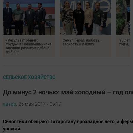
«Результат общего
Семья Героя: любовь,
95 лет 
труда»: в Новошешминске
верность и память
годы, э
оценили развитие района
за 5 лет
СЕЛЬСКОЕ ХОЗЯЙСТВО
До минус 2 ночью: май холодный – год п
автор,
25 мая 2017 - 03:17
Синоптики обещают Татарстану прохладное лето, а ферм
урожай