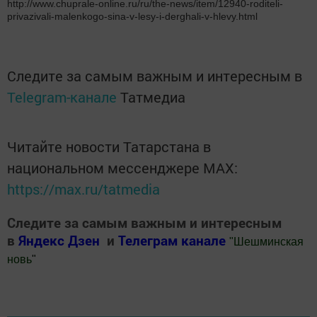
http://www.chuprale-online.ru/ru/the-news/item/12940-roditeli-
privazivali-malenkogo-sina-v-lesy-i-derghali-v-hlevy.html
Следите за самым важным и интересным в
Telegram-канале
Татмедиа
Читайте новости Татарстана в
национальном мессенджере MАХ:
https://max.ru/tatmedia
Следите за самым важным и интересным
в
Яндекс Дзен
и
Телеграм канале
"
Шешминская
новь
"
Добавить Шешминскую новь в Яндекс.Новости