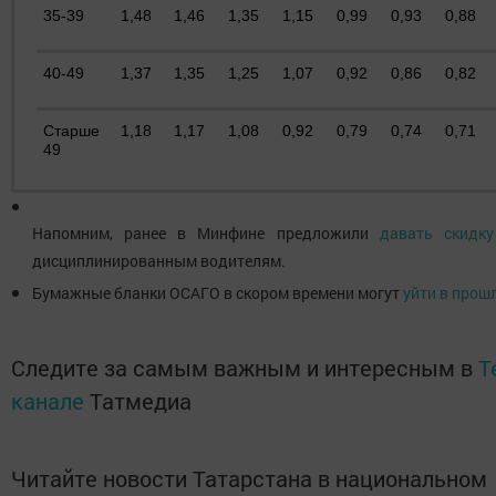
35-39
1,48
1,46
1,35
1,15
0,99
0,93
0,88
40-49
1,37
1,35
1,25
1,07
0,92
0,86
0,82
Старше
1,18
1,17
1,08
0,92
0,79
0,74
0,71
49
Напомним, ранее в Минфине предложили
давать скидк
дисциплинированным водителям.
Бумажные бланки ОСАГО в скором времени могут
уйти в прош
Следите за самым важным и интересным в
T
канале
Татмедиа
Читайте новости Татарстана в национальном