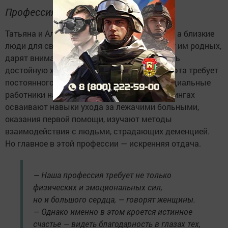
Профессия, которая меняет жизни
Татьяна и Алсу — это не просто помощники, а близкие
люди для своих подопечных. Они заменяют им родных,
дарят внимание и заботу, помогая сохранить
достойную жизнь в родных стенах. Работа эта требует
постоянного профессионального роста. Социальные
работники на специальных занятиях и тренингах
осваивают навыки ухода за лежачими больными,
оказания первой помощи, изучают методы
взаимодействия с людьми, страдающих деменцией.
Но главное в этой профессии — искренняя отдача.
— Наша профессия требует не только
физических и эмоциональных сил,
но и большого сердца, — говорят женщины.
— Однако именно в этом кроется истинное
счастье — видеть благодарность в глазах тех,