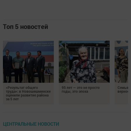
Топ 5 новостей
«Результат общего
95 лет — это не просто
Семья Г
труда»: в Новошешминске
годы, это эпоха
верност
оценили развитие района
за 5 лет
ЦЕНТРАЛЬНЫЕ НОВОСТИ