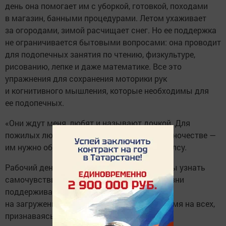
день она помогает им с уборкой, готовкой, походами
в магазин, банными процедурами. Летом ухаживает
за огородами, зимой расчищает снег. Но ее поддержка
не ограничивается бытовыми вопросами: она проводит
для подопечных занятия по чтению, физкультуре,
рисованию, лепке и даже математике. Все это
упражнения для сохранения моторики рук
и когнитивного мышления, которые необходимы для
ее подопечных.
«Они ждут меня, любят и называют дочкой. Для
пожилых людей важно не оставаться в одиночестве —
им нужно общение, внимание», — делится Алсу.
Рабочий день она начинает с звонков, чтобы узнать
самочувствие подопечных, а в случае болезни
поддерживает их круглосуточно. Несмотря
на загруженность, Алсу находит силы и время на всех,
признаваясь: «Энергии у меня много!»