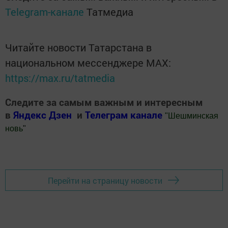
Telegram-канале
Татмедиа
Читайте новости Татарстана в
национальном мессенджере MАХ:
https://max.ru/tatmedia
Следите за самым важным и интересным
в
Яндекс Дзен
и
Телеграм канале
"
Шешминская
новь
"
Добавить Шешминскую новь в Яндекс.Новости
Перейти на страницу новости