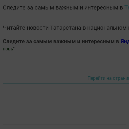
Следите за самым важным и интересным в
T
Читайте новости Татарстана в национально
Следите за самым важным и интересным в
Ян
новь
"
Добавить Шешминскую новь в Яндекс.Новости
Перейти на страни