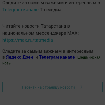
Следите за самым важным и интересным в
Telegram-канале
Татмедиа
Читайте новости Татарстана в
национальном мессенджере MАХ:
https://max.ru/tatmedia
Следите за самым важным и интересным
в
Яндекс Дзен
и
Телеграм канале
"
Шешминская
новь
"
Добавить Шешминскую новь в Яндекс.Новости
Перейти на страницу новости