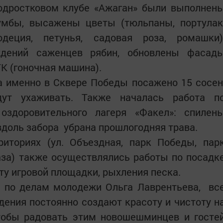
одростковом клубе «Ажаган» были выполнен
умбы, высажены цветы (тюльпаны, портулак
одеция, петунья, садовая роза, ромашки)
ждений саженцев рябин, обновлены фасад
К (гоночная машина).
а именно в Сквере Победы посажено 15 сосен
дут ухаживать. Также началась работа п
 оздоровительного лагеря «Факел»: спилен
вдоль забора убрана прошлогодняя трава.
риториях (ул. Объездная, парк Победы, пар
аза) также осуществлялись работы по посадк
ту игровой площадки, рыхления песка.
а по делам молодежи Ольга Лаврентьева, вс
ения постоянно создают красоту и чистоту н
чтобы радовать этим новошешминцев и госте