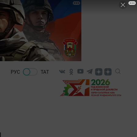
РУС
ТАТ
и