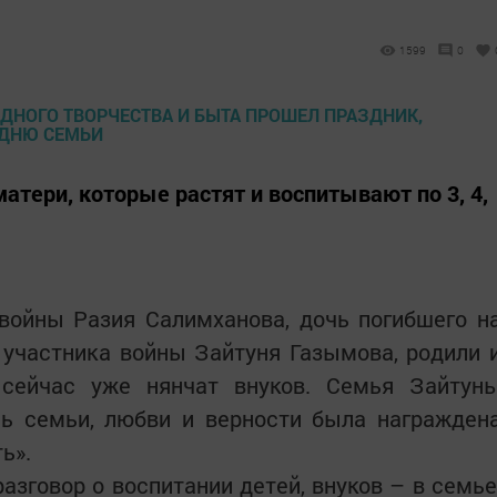
1599
0
атери, которые растят и воспитывают по 3, 4,
 войны Разия Салимханова, дочь погибшего н
 участника войны Зайтуня Газымова, родили 
 сейчас уже нянчат внуков. Семья Зайтун
нь семьи, любви и верности была награжден
ь».
азговор о воспитании детей, внуков – в семье