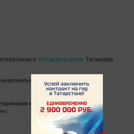
интересным в
Telegram-канале
Татмедиа
в национальном мессенджере MАХ:
нтересным в
Яндекс Дзен
овь
"
.Новости