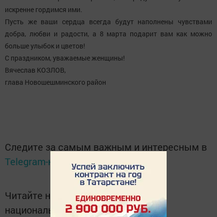
искренне гордимся ими.
Пусть же ваши сердца всегда будут наполнены чувствами
добра, любви и радости, а 8 марта подарит вам как можно
больше улыбок и цветов!
С праздником, уважаемые женщины!
Вячеслав КОЗЛОВ,
глава Новошешминского район
Следите за самым важным и интересным в
Telegram-канале
Татмедиа
Читайте новости Татарстана в
национальном мессенджере MАХ: