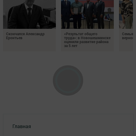
Скончался Александр
«Результат общего
Семья Г
Еронтьев
труда»: в Новошешминске
верност
оценили развитие района
за 5 лет
Главная