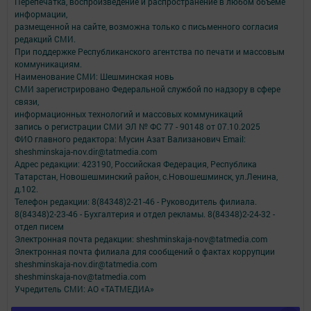
Перепечатка, воспроизведение и распространение в любом объеме
информации,
размещенной на сайте, возможна только с письменного согласия
редакций СМИ.
При поддержке Республиканского агентства по печати и массовым
коммуникациям.
Наименование СМИ: Шешминская новь
СМИ зарегистрировано Федеральной службой по надзору в сфере
связи,
информационных технологий и массовых коммуникаций
запись о регистрации СМИ ЭЛ № ФС 77 - 90148 от 07.10.2025
ФИО главного редактора: Мусин Азат Вализанович Email:
sheshminskaja-nov.dir@tatmedia.com
Адрес редакции: 423190, Российская Федерация, Республика
Татарстан, Новошешминский район, с.Новошешминск, ул.Ленина,
д.102.
Телефон редакции: 8(84348)2-21-46 - Руководитель филиала.
8(84348)2-23-46 - Бухгалтерия и отдел рекламы. 8(84348)2-24-32 -
отдел писем
Электронная почта редакции: sheshminskaja-nov@tatmedia.com
Электронная почта филиала для сообщений о фактах коррупции
sheshminskaja-nov.dir@tatmedia.com
sheshminskaja-nov@tatmedia.com
Учредитель СМИ: АО «ТАТМЕДИА»