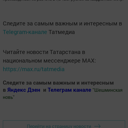
Следите за самым важным и интересным в
Telegram-канале
Татмедиа
Читайте новости Татарстана в
национальном мессенджере MАХ:
https://max.ru/tatmedia
Следите за самым важным и интересным
в
Яндекс Дзен
и
Телеграм канале
"
Шешминская
новь
"
Добавить Шешминскую новь в Яндекс.Новости
Перейти на страницу новости