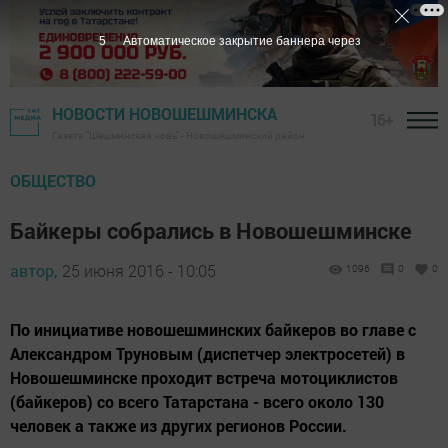
4
Автоматическое закрытие баннера через
НОВОСТИ НОВОШЕШМИНСКА
16+
Газета "Шешминская новь" - Новошешминский район
ОБЩЕСТВО
Байкеры собрались в Новошешминске
автор,
25 июня 2016 - 10:05
1096
0
0
По инициативе новошешминских байкеров во главе с
Александром Труновым (диспетчер электросетей) в
Новошешминске проходит встреча мотоциклистов
(байкеров) со всего Татарстана - всего около 130
человек а также из других регионов России.