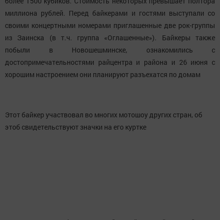
более 1500 кубиков. Стоимость некоторых превышает полтора
миллиона рублей. Перед байкерами и гостями выступали со
своими концертными номерами приглашенные две рок-группы
из Заинска (в т.ч. группа «Оглашенные»). Байкеры также
побыли в Новошешминске, ознакомились с
достопримечательностями райцентра и района и 26 июня с
хорошим настроением они планируют разъехатся по домам
Этот байкер участвовал во многих мотошоу других стран, об
этоб свидетельствуют значки на его куртке