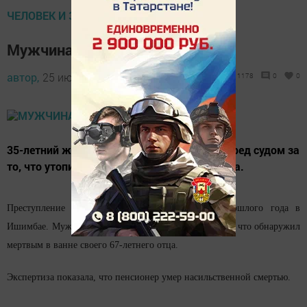
ЧЕЛОВЕК И ЗАКОН
Мужчина утопил отца в ванне
автор,
25 июня 2016 - 05:48
1178
0
0
35-летний житель Башкирии предстанет перед судом за
то, что утопил в ванне своего пожилого отца.
Преступление это было совершено в декабре прошлого года в
Ишимбае. Мужчина позвонил в полицию и сообщил, что обнаружил
мертвым в ванне своего 67-летнего отца.
Экспертиза показала, что пенсионер умер насильственной смертью.