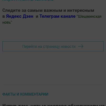
Следите за самым важным и интересным
в
Яндекс Дзен
и
Телеграм канале
"
Шешминская
новь
"
Добавить Шешминскую новь в Яндекс.Новости
Перейти на страницу новости
ФАКТЫ И КОММЕНТАРИИ
Купив дом, новые хозяева обнаружили на