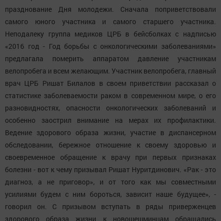
празднование Дня молодежи. Сначала поприветствовали
самого юного участника и самого старшего участника.
Неподалеку группа медиков ЦРБ в бейсболках с надписью
«2016 год - Год борьбы с онкологическими заболеваниями»
предлагала померить аппаратом давление участникам
велопробега и всем желающим. Участник велопробега, главный
врач ЦРБ Ришат Билалов в своем приветствии рассказал о
статистике заболеваемости раком в современном мире, о его
разновидностях, опасности онкологических заболеваний и
особенно заострил внимание на мерах их профилактики.
Ведение здорового образа жизни, участие в диспансерном
обследовании, бережное отношение к своему здоровью и
своевременное обращение к врачу при первых признаках
болезни - вот к чему призывал Ришат Нуритдинович. «Рак - это
диагноз, а не приговор», и от того как мы совместными
усилиями будем с ним бороться, зависит наше будущее», -
говорил он. С призывом вступать в ряды приверженцев
здорового образа жизни к новошешминцам обращались