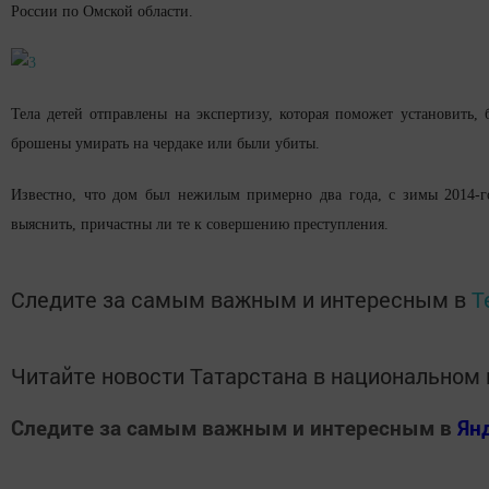
России по Омской области.
Тела детей отправлены на экспертизу, которая поможет установить
брошены умирать на чердаке или были убиты.
Известно, что дом был нежилым примерно два года, с зимы 2014-го
выяснить, причастны ли те к совершению преступления.
Следите за самым важным и интересным в
T
Читайте новости Татарстана в национально
Следите за самым важным и интересным в
Ян
Добавить Шешминскую новь в Яндекс.Новости