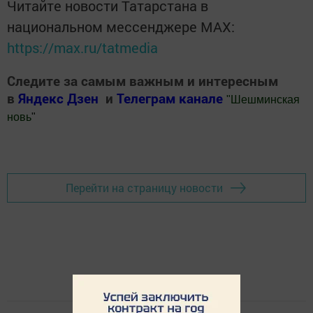
Читайте новости Татарстана в
национальном мессенджере MАХ:
https://max.ru/tatmedia
Следите за самым важным и интересным
в
Яндекс Дзен
и
Телеграм канале
"
Шешминская
новь
"
Добавить Шешминскую новь в Яндекс.Новости
Перейти на страницу новости