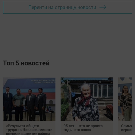
Перейти на страницу новости
Топ 5 новостей
«Результат общего
95 лет — это не просто
Семья Г
труда»: в Новошешминске
годы, это эпоха
верност
оценили развитие района