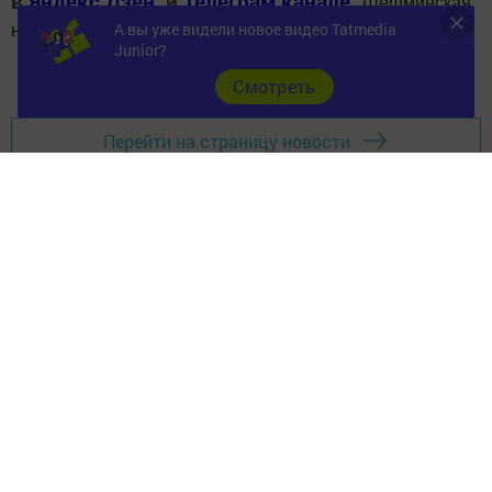
в
Яндекс Дзен
и
Телеграм канале
"
Шешминская
А вы уже видели новое видео Tatmedia
новь
"
Junior?
Добавить Шешминскую новь в Яндекс.Новости
Cмотреть
Перейти на страницу новости