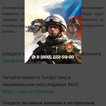
В понедельник, 30 октября, в Новошешминском районе пройдет
очередная операция «Тоннель». Сотрудники ГИБДД будут
обращать особое внимание на предмет задолженности по
штрафам, правилам перевозки детей и соблюдение скоростного
режима.
Следите за самым важным и интересным в
Telegram-канале
Татмедиа
Читайте новости Татарстана в
национальном мессенджере MАХ:
https://max.ru/tatmedia
Следите за самым важным и интересным