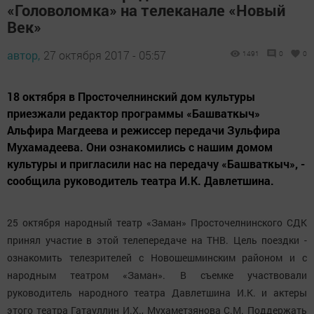
«Головоломка» на телеканале «Новый
Век»
автор,
27 октября 2017 - 05:57
1491
0
0
18 октября в Просточелнинский дом культуры
приезжали редактор программы «Башваткыч»
Альфира Магдеева и режиссер передачи Зульфира
Мухамадеева. Они ознакомились с нашим домом
культуры и пригласили нас на передачу «Башваткыч», -
сообщила руководитель театра И.К. Давлетшина.
25 октября народный театр «Заман» Просточелнинского СДК
принял участие в этой телепередаче на ТНВ. Цель поездки -
ознакомить телезрителей с Новошешминским районом и с
народным театром «Заман». В съемке участвовали
руководитель народного театра Давлетшина И.К. и актеры
этого театра Гатауллин И.Х., Мухаметзянова С.М. Поддержать