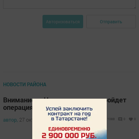
Отправить
Авторизоваться
НОВОСТИ РАЙОНА
Внимание: в Новошешминске пройдет
операция "Тоннель"
автор,
27 октября 2017 - 06:28
1088
0
0