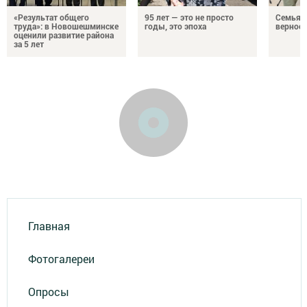
«Результат общего
95 лет — это не просто
Семья Г
труда»: в Новошешминске
годы, это эпоха
верност
оценили развитие района
за 5 лет
Главная
Фотогалереи
Опросы