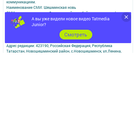
коммуникациям.
Наименование СМИ: Шешминская новь
СМИ зарегистрировано Федеральной службой по надзору в сфере
связи,
А вы уже видели новое видео Tatmedia
информационных технологий и массовых коммуникаций
Junior?
запись о регистрации СМИ ЭЛ № ФС 77 - 90148 от 07.10.2025
Cмотреть
ФИО главного редактора: Мусин Азат Вализанович Email:
sheshminskaja-nov.dir@tatmedia.com
Адрес редакции: 423190, Российская Федерация, Республика
Татарстан, Новошешминский район, с.Новошешминск, ул.Ленина,
д.102.
Телефон редакции: 8(84348)2-21-46 - Руководитель филиала.
8(84348)2-23-46 - Бухгалтерия и отдел рекламы. 8(84348)2-24-32 -
отдел писем
Электронная почта редакции: sheshminskaja-nov@tatmedia.com
Электронная почта филиала для сообщений о фактах коррупции
sheshminskaja-nov.dir@tatmedia.com
sheshminskaja-nov@tatmedia.com
Учредитель СМИ: АО «ТАТМЕДИА»
Антикоррупционная политика
АО «ТАТМЕДИА» использует «cookie»
для персонализации сервисов и
удобства пользователей сайтом.
Использование «cookie» можно отменить в настройках браузера.
Политика конфиденциальности