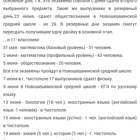
основные дни, т.к. эти экзамены совпали с днем сдачи второго
выбранного предмета. Такие же выпускники в резервный
день,23 июня, сдают обществознание в Новошешминской
средней школе - их 29. В резервные дни экзамен смогут
пересдать получившие одну двойку в основной этап.
….и 11- классники
31 мая - математика (базовый уровень) - 31 человек.
2 июня - математика (профильный уровень) - 43 человека.
5 июня - обществознание - 20 человек.
Все эти экзамены пройдут в Новошешминской средней школе.
7 июня в г. Чистополе 17 выпускников сдают физику.
9 июня в Новошешминской средней школе - ЕГЭ по русскому
языку.
13 июня - биология (18 чел.), иностранные языки (английский
язык -1 человек) - в Чистополе.
15 июня - иностранные языки (устно) - 1 чел. (английский язык)
в Чистополе.
19 июня - химия (5 чел.), история (3 чел.) - г. Чистополь.