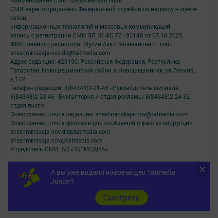
Наименование СМИ: Шешминская новь
СМИ зарегистрировано Федеральной службой по надзору в сфере
связи,
информационных технологий и массовых коммуникаций
запись о регистрации СМИ ЭЛ № ФС 77 - 90148 от 07.10.2025
ФИО главного редактора: Мусин Азат Вализанович Email:
sheshminskaja-nov.dir@tatmedia.com
Адрес редакции: 423190, Российская Федерация, Республика
Татарстан, Новошешминский район, с.Новошешминск, ул.Ленина,
д.102.
Телефон редакции: 8(84348)2-21-46 - Руководитель филиала.
8(84348)2-23-46 - Бухгалтерия и отдел рекламы. 8(84348)2-24-32 -
отдел писем
Электронная почта редакции: sheshminskaja-nov@tatmedia.com
Электронная почта филиала для сообщений о фактах коррупции
sheshminskaja-nov.dir@tatmedia.com
sheshminskaja-nov@tatmedia.com
Учредитель СМИ: АО «ТАТМЕДИА»
Антикоррупционная политика
А вы уже видели новое видео Tatmedia
АО «ТАТМЕДИА» использует «cookie»
для персонализации сервисов и
Junior?
удобства пользователей сайтом.
Использование «cookie» можно отменить в настройках браузера.
Cмотреть
Политика конфиденциальности