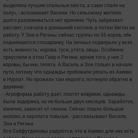
выделяла лучшие спальные места, а сами спали на
полу», - вспоминает Василя. Но сельскому жителю
долго разлеживаться нет времени. Чуть забрезжит
рассвет, сначала к домашней скотине, а потом бегом на
работу. У Зои и Регины сейчас группы по 55 коров, обе
поднимаются спозаранку. На личных подворьях у всех
есть живность: корова, гуси, утята, овцы. Особенно
преуспели в этом Гаяр и Регина: кроме того, у них 2
коровы, бычки, телята. А Василь и Зоя только в начале
пути, потому что однажды пробовали уехать из Азеево
в Нурлат. Но прожили там недолго, потянуло обратно в
деревню.
- Агрофирма работу дает, платят вовремя, однажды
была задержка, но не больше двух месяцев. Заработок,
конечно, зависит от сезона. Сейчас пошло большое
молоко, и зарплата повыше, - рассказывают Василя,
Зоя и Регина
Все Сайфутдиновы радуются, что в Азеево для них есть