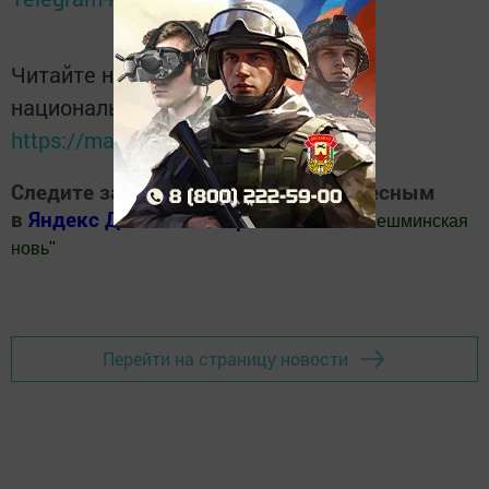
Читайте новости Татарстана в
национальном мессенджере MАХ:
https://max.ru/tatmedia
Следите за самым важным и интересным
в
Яндекс Дзен
и
Телеграм канале
"
Шешминская
новь
"
Добавить Шешминскую новь в Яндекс.Новости
Перейти на страницу новости