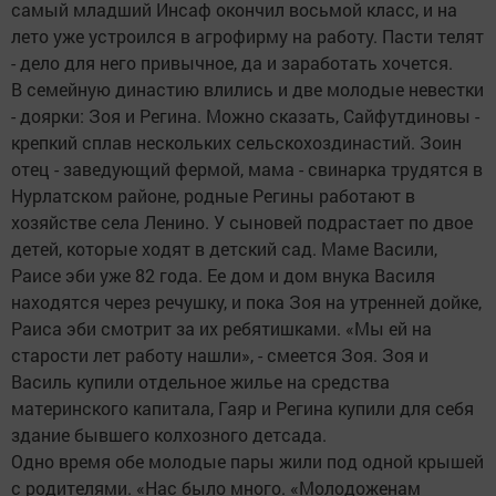
самый младший Инсаф окончил восьмой класс, и на
лето уже устроился в агрофирму на работу. Пасти телят
- дело для него привычное, да и заработать хочется.
В семейную династию влились и две молодые невестки
- доярки: Зоя и Регина. Можно сказать, Сайфутдиновы -
крепкий сплав нескольких сельскохоздинастий. Зоин
отец - заведующий фермой, мама - свинарка трудятся в
Нурлатском районе, родные Регины работают в
хозяйстве села Ленино. У сыновей подрастает по двое
детей, которые ходят в детский сад. Маме Васили,
Раисе эби уже 82 года. Ее дом и дом внука Василя
находятся через речушку, и пока Зоя на утренней дойке,
Раиса эби смотрит за их ребятишками. «Мы ей на
старости лет работу нашли», - смеется Зоя. Зоя и
Василь купили отдельное жилье на средства
материнского капитала, Гаяр и Регина купили для себя
здание бывшего колхозного детсада.
Одно время обе молодые пары жили под одной крышей
с родителями. «Нас было много. «Молодоженам