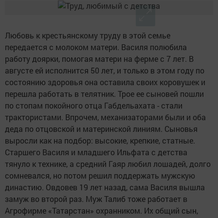
Любовь к крестьянскому труду в этой семье
передается с молоком матери. Василя полюбила
работу доярки, помогая матери на ферме с 7 лет. В
августе ей исполнится 50 лет, и только в этом году по
состоянию здоровья она оставила своих коровушек и
перешла работать в телятник. Трое ее сыновей пошли
по стопам покойного отца Габдельахата - стали
трактористами. Впрочем, механизаторами были и оба
деда по отцовской и материнской линиям. Сыновья
выросли как на подбор: высокие, крепкие, статные.
Старшего Василя и младшего Ильфата с детства
тянуло к технике, а средний Гаяр любил лошадей, долго
сомневался, но потом решил поддержать мужскую
династию. Овдовев 19 лет назад, сама Василя вышла
замуж во второй раз. Муж Талиб тоже работает в
Агрофирме «Татарстан» охранником. Их общий сын,