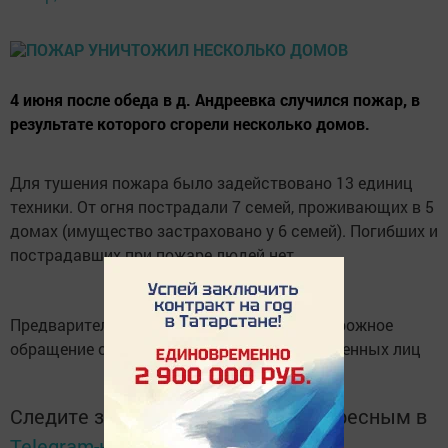
4 июня после обеда в д. Андреевка случился пожар, в
результате которого сгорели несколько домов.
Для тушения пожара было задействовано 13 единиц
техники. От огня пострадали 7 семей, проживающих в 5
домах (имущество застраховано у 6 семей). Погибших и
пострадавших при пожаре людей нет.
Предварительная причина пожара - неосторожное
обращение с огнем при курении неустановленных лиц
Следите за самым важным и интересным в
Telegram-канале
Татмедиа