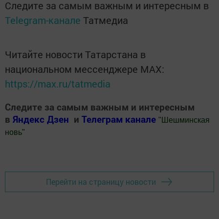
Следите за самым важным и интересным в
Telegram-канале
Татмедиа
Читайте новости Татарстана в
национальном мессенджере MАХ:
https://max.ru/tatmedia
Следите за самым важным и интересным
в
Яндекс Дзен
и
Телеграм канале
"
Шешминская
новь
"
Добавить Шешминскую новь в Яндекс.Новости
Перейти на страницу новости