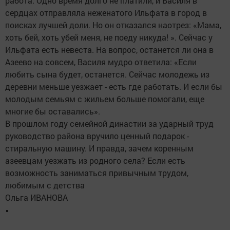
работа. Одно время долго не платили, и Василя в
сердцах отправляла неженатого Ильфата в город в
поисках лучшей доли. Но он отказался наотрез: «Мама,
хоть бей, хоть убей меня, не поеду никуда! ». Сейчас у
Ильфата есть невеста. На вопрос, останется ли она в
Азеево на совсем, Василя мудро ответила: «Если
любить сына будет, останется. Сейчас молодежь из
деревни меньше уезжает - есть где работать. И если бы
молодым семьям с жильем больше помогали, еще
многие бы оставались».
В прошлом году семейной династии за ударный труд
руководство района вручило ценный подарок -
стиральную машину. И правда, зачем коренным
азеевцам уезжать из родного села? Если есть
возможность заниматься привычным трудом,
любимым с детства
Ольга ИВАНОВА