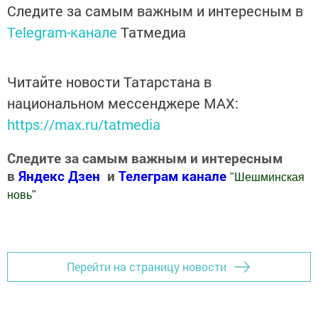
Следите за самым важным и интересным в
Telegram-канале
Татмедиа
Читайте новости Татарстана в
национальном мессенджере MАХ:
https://max.ru/tatmedia
Следите за самым важным и интересным
в
Яндекс Дзен
и
Телеграм канале
"
Шешминская
новь
"
Добавить Шешминскую новь в Яндекс.Новости
Перейти на страницу новости