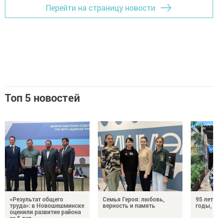
Перейти на страницу новости
Топ 5 новостей
«Результат общего
Семья Героя: любовь,
95 лет 
труда»: в Новошешминске
верность и память
годы, э
оценили развитие района
за 5 лет