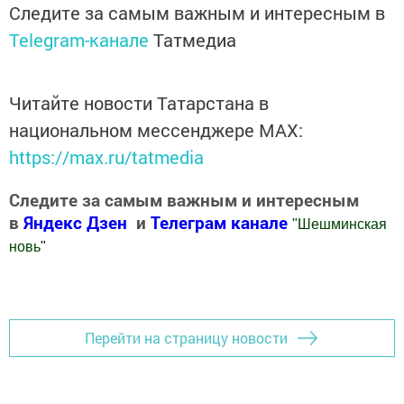
Следите за самым важным и интересным в
Telegram-канале
Татмедиа
Читайте новости Татарстана в
национальном мессенджере MАХ:
https://max.ru/tatmedia
Следите за самым важным и интересным
в
Яндекс Дзен
и
Телеграм канале
"
Шешминская
новь
"
Добавить Шешминскую новь в Яндекс.Новости
Перейти на страницу новости