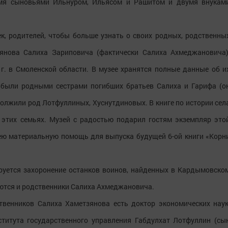
ремя сыновьями Ильнуром, Ильясом и Рашитом и двумя внукам
к, родителей, чтобы больше узнать о своих родных, родственны
зянова Салиха Зариповича (фактически Салиха Ахмеджановича)
 г. в Смоленской области. В музее хранятся полные данные об и
 были родными сестрами погибших братьев Салиха и Гарифа (о
родолжили род Лотфуллиных, Хуснутдиновых. В книге по истории сел
 этих семьях. Музей с радостью подарил гостям экземпляр это
зею материальную помощь для выпуска будущей 6-ой книги «Корн
руется захоронение останков воинов, найденных в Кардымовско
ются и родственники Салиха Ахмеджановича.
твенников Салиха Хаметзянова есть доктор экономических наук
ститута государственного управления Габдулхат Лотфуллин (сы