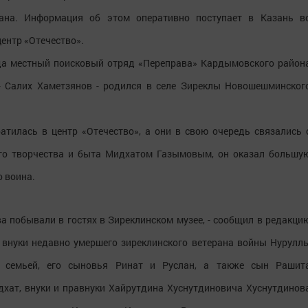
ана. Информация об этом оперативно поступает в Казань в
ентр «Отечество».
яда местный поисковый отряд «Переправа» Кардымовского район
 - Салих Хаметзянов - родился в селе Зиреклы Новошешминског
тилась в центр «Отечество», а они в свою очередь связались 
ого творчества и быта Мидхатом Газымовым, он оказал большу
 воина.
а побывали в гостях в Зиреклинском музее, - сообщил в редакци
и внуки недавно умершего зиреклинского ветерана войны Нурулл
 семьей, его сыновья Ринат и Руслан, а также сын Рашит
хат, внуки и правнуки Хайрутдина Хуснутдиновича Хуснутдинов