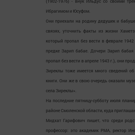
(1902-1976) - внук Ильдус со своими т
Ибрагимом и Юсуфом.
Они приехали на родину дедушек и бабуше
связях, уточнить факты из жизни Хамет
который пропал без вести в феврале 1942
предке Зарип бабае. Дочери Зарип бабая
пропал без вести в апреле 1943 г.), они п
Зиреклы тоже имеется много сведений об
книги. Они же в свою очередь оказали му
села Зиреклы».
На последние пятницу-субботу июля плани
районе Смоленской области, куда приглаша
Мидхат Гарифович пишет, что среди родс
профессор: это академик РМА, ректор Ин