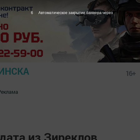
5
Автоматическое закрытие баннера через
ИНСКА
16+
Реклама
дата из Зиреклов