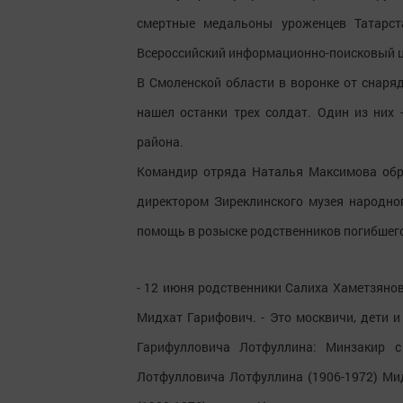
смертные медальоны уроженцев Татарст
Всероссийский информационно-поисковый ц
В Смоленской области в воронке от снар
нашел останки трех солдат. Один из них
района.
Командир отряда Наталья Максимова обра
директором Зиреклинского музея народн
помощь в розыске родственников погибшего
- 12 июня родственники Салиха Хаметзянов
Мидхат Гарифович. - Это москвичи, дети 
Гарифулловича Лотфуллина: Минзакир с
Лотфулловича Лотфуллина (1906-1972) Мид