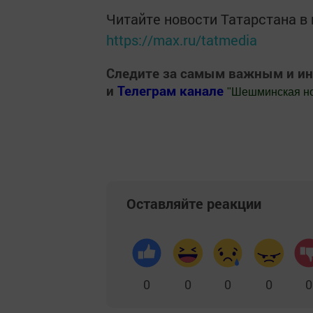
Читайте новости Татарстана 
https://max.ru/tatmedia
Следите за самым важным и и
и
Телеграм канале
"
Шешминская н
Добавить Шешминскую новь в Яндекс
Оставляйте реакции
0
0
0
0
0