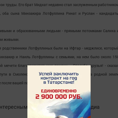
вои труды. Его брат Мидхат недавно стал заслуженным работнико
и, оба сына Минзакира Лотфуллина Ринат и Руслан - кандидат
тливыми и образованными людьми - прямыми потомками Салиха 
они живыми.
 и родственники Лотфуллиных были на Ифтар - меджлисе, которы
Минзакир и Наиль Лотфуллины с семьями, на нем было около 15
ой мечети благотворительную помощь. «Спасибо, друзья! - сказа
пути в Смоленскую область. Снова встретимся на родной земл
 после вашей поездки!»
интересным в
Telegram-канале
Татмедиа