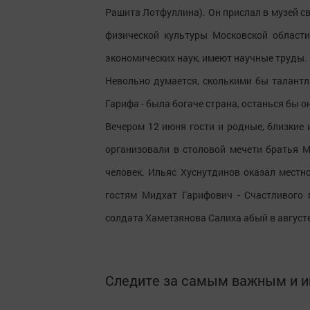
Рашита Лотфуллина). Он прислал в музей с
физической культуры Московской област
экономических наук, имеют научные труды.
Невольно думается, сколькими бы талан
Гарифа - была богаче страна, останься бы 
Вечером 12 июня гости и родные, близкие
организовали в столовой мечети братья 
человек. Ильяс Хуснутдинов оказал местн
гостям Мидхат Гарифович - Счастливого 
солдата Хаметзянова Салиха абый в августе
Следите за самым важным и 