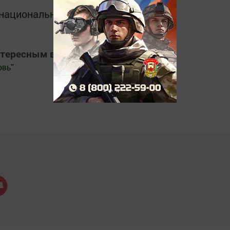
в национальном мессенджере MАХ:
нтересным в
Яндекс Дзен
овь
"
.Новости