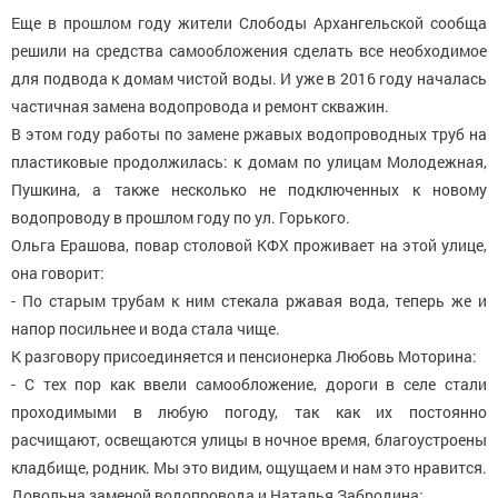
Еще в прошлом году жители Слободы Архангельской сообща
решили на средства самообложения сделать все необходимое
для подвода к домам чистой воды. И уже в 2016 году началась
частичная замена водопровода и ремонт скважин.
В этом году работы по замене ржавых водопроводных труб на
пластиковые продолжилась: к домам по улицам Молодежная,
Пушкина, а также несколько не подключенных к новому
водопроводу в прошлом году по ул. Горького.
Ольга Ерашова, повар столовой КФХ проживает на этой улице,
она говорит:
- По старым трубам к ним стекала ржавая вода, теперь же и
напор посильнее и вода стала чище.
К разговору присоединяется и пенсионерка Любовь Моторина:
- С тех пор как ввели самообложение, дороги в селе стали
проходимыми в любую погоду, так как их постоянно
расчищают, освещаются улицы в ночное время, благоустроены
кладбище, родник. Мы это видим, ощущаем и нам это нравится.
Довольна заменой водопровода и Наталья Забродина: