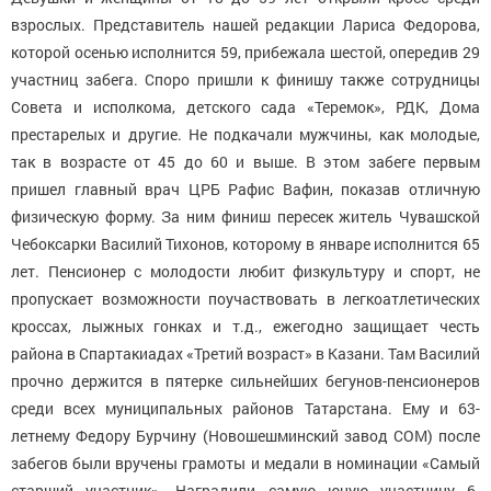
взрослых. Представитель нашей редакции Лариса Федорова,
которой осенью исполнится 59, прибежала шестой, опередив 29
участниц забега. Споро пришли к финишу также сотрудницы
Совета и исполкома, детского сада «Теремок», РДК, Дома
престарелых и другие. Не подкачали мужчины, как молодые,
так в возрасте от 45 до 60 и выше. В этом забеге первым
пришел главный врач ЦРБ Рафис Вафин, показав отличную
физическую форму. За ним финиш пересек житель Чувашской
Чебоксарки Василий Тихонов, которому в январе исполнится 65
лет. Пенсионер с молодости любит физкультуру и спорт, не
пропускает возможности поучаствовать в легкоатлетических
кроссах, лыжных гонках и т.д., ежегодно защищает честь
района в Спартакиадах «Третий возраст» в Казани. Там Василий
прочно держится в пятерке сильнейших бегунов-пенсионеров
среди всех муниципальных районов Татарстана. Ему и 63-
летнему Федору Бурчину (Новошешминский завод СОМ) после
забегов были вручены грамоты и медали в номинации «Самый
старший участник». Наградили самую юную участницу 6-