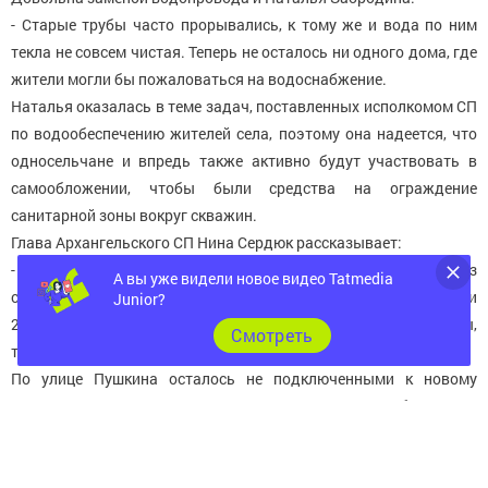
- Старые трубы часто прорывались, к тому же и вода по ним
текла не совсем чистая. Теперь не осталось ни одного дома, где
жители могли бы пожаловаться на водоснабжение.
Наталья оказалась в теме задач, поставленных исполкомом СП
по водообеспечению жителей села, поэтому она надеется, что
односельчане и впредь также активно будут участвовать в
самообложении, чтобы были средства на ограждение
санитарной зоны вокруг скважин.
Глава Архангельского СП Нина Сердюк рассказывает:
- На замену водопровода затрачено 368528,46 рублей из
А вы уже видели новое видео Tatmedia
средств самообложения. На сэкономленные с этой статьи
Junior?
25129 рублей мы приобретем запасной насос для скважины,
Cмотреть
термокабель для обогрева труб в зимний период.
По улице Пушкина осталось не подключенными к новому
водопроводу 3 дома - это 300 метров, но там трубы пока в
хорошем состоянии и проблем у жильцов нет. В будущем и их
заменим. И по Слободе вопрос с водоснабжением будет решен
полностью.