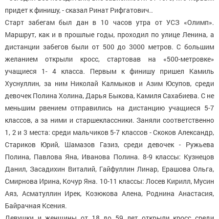
придет к финишу, - сказал Ринат Рифгатович..
Старт забегам был дан в 10 часов утра от УСЗ «Олимп».
Маршрут, как и в прошлые годы, проходил по улице Ленина, а
дистанции забегов были от 500 до 3000 метров. С большим
желанием открыли кросс, стартовав на «500-метровке»
учащиеся 1- 4 класса. Первым к финишу пришел Камиль
Хуснуллин, за ним Николай Калмыков и Азим Юсупов, среди
девочек Полина Холина, Дарья Быкова, Камиля Сахабиева. С не
меньшим рвением отправились на дистанцию учащиеся 5-7
классов, а за ними и старшеклассники. Заняли соответственно
1, 2 и 3 места: среди мальчиков 5-7 классов - Скоков Александр,
Стариков Юрий, Шамазов Газиз, среди девочек - Ружьева
Полина, Павлова Яна, Иванова Полина. 8-9 классы: Кузнецов
Данил, Засадихин Виталий, Гайфуллин Линар, Ерашова Ольга,
Смирнова Ирина, Кочур Яна. 10-11 классы: Лосев Кирилл, Мусин
Аяз, Асматуллин Ирек, Козюкова Алена, Роднина Анастасия,
Байрачная Ксения.
Девушки и женщины от 18 до 59 лет открыли кросс среди