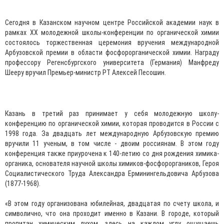
Сегодня в Казанском научном центре Российской академии наук в
рамках ХХ молодежной школы-конференции по органической химии
состоялось торжественная церемония вручения международной
Арбузовской премии в области фосфорорганической химии. Награду
профессору Регенсбургского университета (Германия) Манфреду
Шееру вручил Премьер-министр РТ Алексей Песошин.
Казань в третий раз принимает у себя молодежную школу-
конференцию по органической химии, которая проводится в России с
1998 года. За двадцать лет международную Арбузовскую премию
вручили 11 ученым, в том числе - двоим россиянам. В этом году
конференция также приурочена к 140-летию со дня рождения химика-
органика, основателя научной школы химиков-фосфороргаников, Героя
Социалистического Труда Александра Ерминингельдовича Арбузова
(1877-1968).
«В этом году организована юбилейная, двадцатая по счету школа, и
символично, что она проходит именно в Казани. В городе, который
пропитан химическим духом, здесь на каждом углу ощущаешь