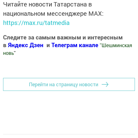
Читайте новости Татарстана в
национальном мессенджере MАХ:
https://max.ru/tatmedia
Следите за самым важным и интересным
в
Яндекс Дзен
и
Телеграм канале
"
Шешминская
новь
"
Добавить Шешминскую новь в Яндекс.Новости
Перейти на страницу новости