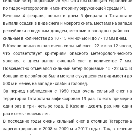
сильный ветер порывами 25 м/с. Об этом сообщает Управление
по гидрометеорологии и мониторингу окружающей среды РТ.
Вечером 4 февраля, ночью и днем 5 февраля в Татарстане
выпали осадки в виде снега и мокрого снега, местами на западе
республики с ледяным дождем, местами в западных районах -
сильные в количестве до 10 - 15 мм ночью и до 7 - 13 мм днем.
В Казани ночью выпал очень сильный снег - 22 мм за 12 часов,
что соответствует критериям опасного метеорологического
явления, а днем выпал сильный снег в количестве 7 мм.
Повсеместно отмечался сильный ветер порывами 15 - 22 м/с. В
большинстве районов были метели с ухудшением видимости до
500 м и менее, на западе - слабый гололед.
За период наблюдения с 1950 года очень сильный снег на
территории Татарстана зафиксирован 19 раз, то есть примерно
один раз в три - четыре года. В Казани - девять раз, или один
раз в семь - восемь лет.
В последние годы очень сильный снег в столице Татарстана
зарегистрирован в 2008-м, 2009-м и 2017 годах. Так, в течение