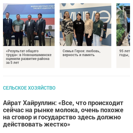
«Результат общего
Семья Героя: любовь,
95 лет 
труда»: в Новошешминске
верность и память
годы, э
оценили развитие района
за 5 лет
СЕЛЬСКОЕ ХОЗЯЙСТВО
Айрат Хайруллин: «Все, что происходит
сейчас на рынке молока, очень похоже
на сговор и государство здесь должно
действовать жестко»