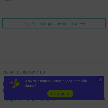
Добавить Шешминскую новь в Яндекс.Новости
Перейти на страницу новости
СЕЛЬСКОЕ ХОЗЯЙСТВО
А вы уже видели новое видео Tatmedia
В Татарстане построят лесной
Junior?
селекционно-семеноводческий центр
Cмотреть
автор,
21 августа 2017 - 06:44
901
0
0