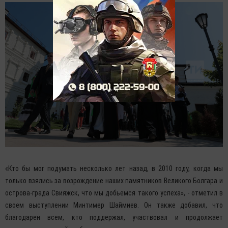
«Кто бы мог подумать несколько лет назад, в 2010 году, когда мы
только взялись за возрождение наших памятников Великого Болгара и
острова-града Свияжск, что мы добьемся такого успеха», - отметил в
своем выступлении Минтимер Шаймиев. Он также добавил, что
благодарен всем, кто поддержал, участвовал и продолжает