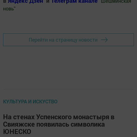
в
Яндекс Дзен
и
Телеграм канале
"
Шешминская
новь
"
Добавить Шешминскую новь в Яндекс.Новости
Перейти на страницу новости
КУЛЬТУРА И ИСКУСТВО
На стенах Успенского монастыря в
Свияжске появилась символика
ЮНЕСКО