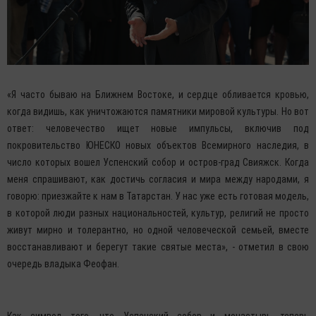
«Я часто бываю на Ближнем Востоке, и сердце обливается кровью,
когда видишь, как уничтожаются памятники мировой культуры. Но вот
ответ: человечество ищет новые импульсы, включив под
покровительство ЮНЕСКО новых объектов Всемирного наследия, в
число которых вошел Успенский собор и остров-град Свияжск. Когда
меня спрашивают, как достичь согласия и мира между народами, я
говорю: приезжайте к нам в Татарстан. У нас уже есть готовая модель,
в которой люди разных национальностей, культур, религий не просто
живут мирно и толерантно, но одной человеческой семьей, вместе
восстанавливают и берегут такие святые места», - отметил в свою
очередь владыка Феофан.
Как символ того, что Успенский собор и монастырь теперь