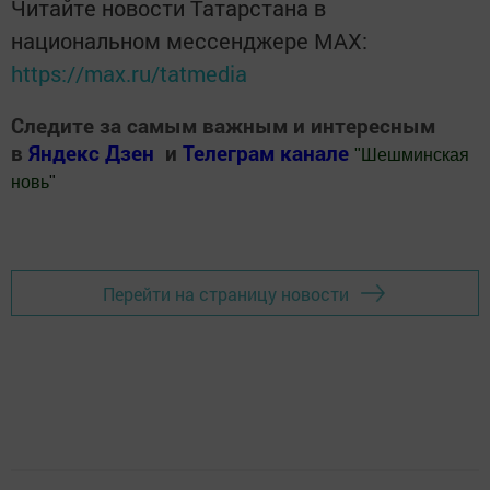
Читайте новости Татарстана в
национальном мессенджере MАХ:
https://max.ru/tatmedia
Следите за самым важным и интересным
в
Яндекс Дзен
и
Телеграм канале
"
Шешминская
новь
"
Добавить Шешминскую новь в Яндекс.Новости
Перейти на страницу новости