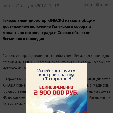
автор,
21 августа 2017 - 15:18
903
0
0
Генеральный директор ЮНЕСКО назвала общим
достижением включение Успенского собора и
монастыря острова-града в Список объектов
Всемирного наследия.
Символика принадлежности к объектам Всемирного наследия,
охраняемым ЮНЕСКО, сегодня была открыта на стенах Успенского
мужского монастыря, что на острове-граде Свияжск.
В торжественной церемонии приняли участие генеральный директор
ЮНЕСКО Ирина Бокова, министр культуры РФ Владимир Мединский,
Государственный советник РТ, председатель республиканского фонда
«Возрождение» Минтимер Шаймиев, митрополит Казанский и
Татарстанский Феофан.