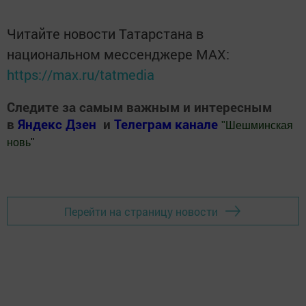
Читайте новости Татарстана в
национальном мессенджере MАХ:
https://max.ru/tatmedia
Следите за самым важным и интересным
в
Яндекс Дзен
и
Телеграм канале
"
Шешминская
новь
"
Добавить Шешминскую новь в Яндекс.Новости
Перейти на страницу новости