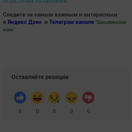
https://max.ru/tatmedia
Следите за самым важным и интересным
в
Яндекс Дзен
и
Телеграм канале
"
Шешминская
новь
"
Добавить Шешминскую новь в Яндекс.Новости
Оставляйте реакции
0
0
0
0
0