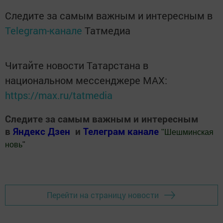
Следите за самым важным и интересным в
Telegram-канале
Татмедиа
Читайте новости Татарстана в
национальном мессенджере MАХ:
https://max.ru/tatmedia
Следите за самым важным и интересным
в
Яндекс Дзен
и
Телеграм канале
"
Шешминская
новь
"
Добавить Шешминскую новь в Яндекс.Новости
Перейти на страницу новости