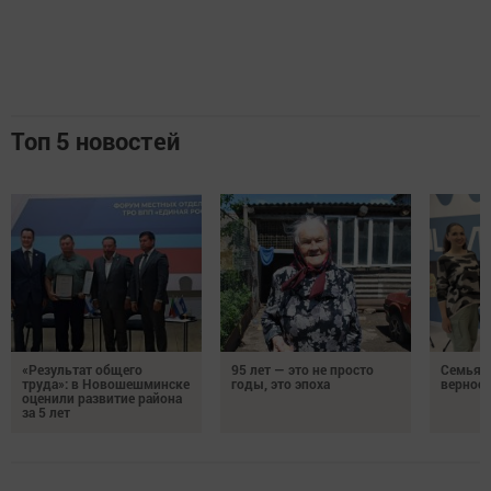
Топ 5 новостей
«Результат общего
95 лет — это не просто
Семья Г
труда»: в Новошешминске
годы, это эпоха
верност
оценили развитие района
за 5 лет