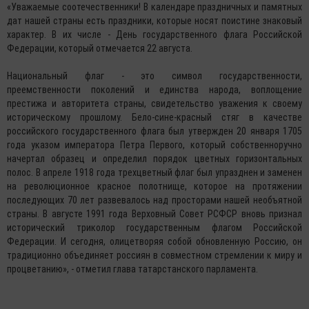
«Уважаемые соотечественники! В календаре праздничных и памятных
дат нашей страны есть праздники, которые носят поистине знаковый
характер. В их числе - День государственного флага Российской
Федерации, который отмечается 22 августа.
Национальный флаг - это символ государственности,
преемственности поколений и единства народа, воплощение
престижа и авторитета страны, свидетельство уважения к своему
историческому прошлому. Бело-сине-красный стяг в качестве
российского государственного флага был утвержден 20 января 1705
года указом императора Петра Первого, который собственноручно
начертал образец и определил порядок цветных горизонтальных
полос. В апреле 1918 года трехцветный флаг был упразднен и заменен
на революционное красное полотнище, которое на протяжении
последующих 70 лет развевалось над просторами нашей необъятной
страны. В августе 1991 года Верховный Совет РСФСР вновь признал
исторический триколор государственным флагом Российской
Федерации. И сегодня, олицетворяя собой обновленную Россию, он
традиционно объединяет россиян в совместном стремлении к миру и
процветанию», - отметил глава татарстанского парламента.