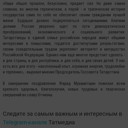
«Наше общее прошлое, безусловно, придает сил. Но даже самая
славная, во многом героическая, а порой - и трагическая история
государства сама по себе не обеспечит своим гражданам лучшей
жизни. Будущее должно подкрепляться сегодняшними благими
делами. Россия уверенно идет по пути демократических
преобразований, экономического и социального развития.
Татарстанцы в единой семье российских народов живут общими
интересами и помыслами, гордятся достигнутыми результатами,
своим созидательным трудом укрепляют авторитет и могущество
Российской Федерации. Однако нам еще многое предстоит сделать -
и для страны, и для республики, и для себя, и для своих детей. У нас
есть все для этого - накопленный опыт, огромная энергия, трудолюбие
и терпение», - выразил мнение Председатель Госсовета Татарстана.
В завершение поздравления Фарид Мухаметшин пожелал всем
крепкого здоровья, благополучия, новых трудовых и творческих
свершений во славу Отчизны.
Следите за самым важным и интересным в
Telegram-канале
Татмедиа