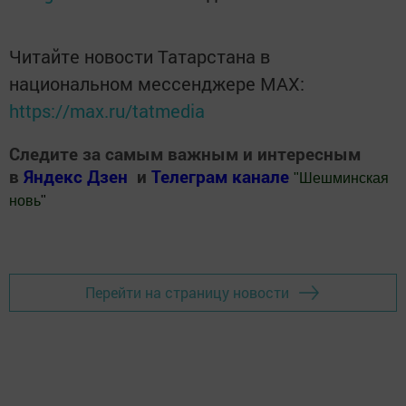
Читайте новости Татарстана в
национальном мессенджере MАХ:
https://max.ru/tatmedia
Следите за самым важным и интересным
в
Яндекс Дзен
и
Телеграм канале
"
Шешминская
новь
"
Добавить Шешминскую новь в Яндекс.Новости
Перейти на страницу новости