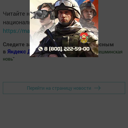
Читайте новости Татарстана в
национальном мессенджере MАХ:
https://max.ru/tatmedia
Следите за самым важным и интересным
в
Яндекс Дзен
и
Телеграм канале
"
Шешминская
новь
"
Добавить Шешминскую новь в Яндекс.Новости
Перейти на страницу новости