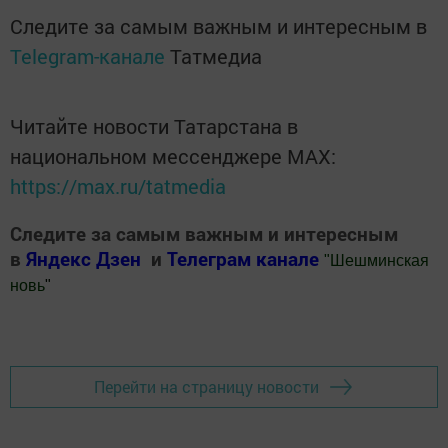
Следите за самым важным и интересным в
Telegram-канале
Татмедиа
Читайте новости Татарстана в
национальном мессенджере MАХ:
https://max.ru/tatmedia
Следите за самым важным и интересным
в
Яндекс Дзен
и
Телеграм канале
"
Шешминская
новь
"
Добавить Шешминскую новь в Яндекс.Новости
Перейти на страницу новости