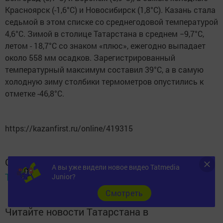
Красноярск (-1,6°С) и Новосибирск (1,8°С). Казань стала
седьмой в этом списке со среднегодовой температурой
4,6°С. Зимой в столице Татарстана в среднем −9,7°С,
летом - 18,7°С со знаком «плюс», ежегодно выпадает
около 558 мм осадков. Зарегистрированный
температурный максимум составил 39°С, а в самую
холодную зиму столбики термометров опустились к
отметке -46,8°С.
https://kazanfirst.ru/online/419315
Следите за самым важным и интересным в
А вы уже видели новое видео Tatmedia
Telegram-канале
Татмедиа
Junior?
Cмотреть
Читайте новости Татарстана в