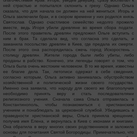
ней страстью и попытался склонить к греху. Однако Ольга
сказала, что для начала он должен на ней жениться. Игорь и
Ольга заключили брак, и в скором времени у них родился князь
Святослав. Однако счастливое семейство недолго прожило
вместе, ведь Игоря убили древляне во время сбора подати.
После этого правитель древлян предложил Ольге вступить с
ним в брак. Та сделала вид, что согласна это сделать, и
заманила посольство древлян в Киев, где предала их смерти.
После этого она распорядилась сжечь город Искоростень -
столицу древлян. Жители города были либо убиты, либо
проданы в рабство. Конечно, эти легенды говорят о том, что
Ольга была очень жестоким человеком. В то же время, известны
ее благие дела. Так, летописи одержат в себе сведения,
согласно которым, Ольга активно занималась обустройством
хозяйственной и политической жизни своего государства.
Именно она заявила, что народу для своего же благополучия
необходимо принять веру и стать последователями
религиозного учения. Сначала сама Ольга отправилась в
Константинополь, чтобы познакомиться с христианским
учением и понаблюдать за церковной службой. Убедившись в
праведности христианской веры, Ольга приняла крещение,
получив имя Елена, и вернулась в Киев с иконами и книгами.
Она обратила в веру многих своих родственников и заложила
основы для почитания Святой Богородицы. Примечательно, что