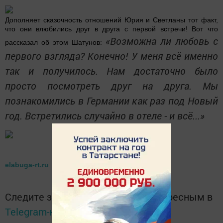
Дополняет сказочность отношений Юрия и Светланы тот факт,
что они влюбились друг в друга с первой встречи! Вот что
«Возможна ли любовь с
рассказал об этом Шатунов:
первого взгляда? Конечно! У меня всё именно
так и получилось. Нам достаточно было
просто посмотреть друг на друга. Мы
познакомились в Германии как раз под Новый
год. Встретились случайно в отеле - и всё...»
elabuga-rt.ru
Следите за самым важным и интересным в
Telegram-канале
Татмедиа