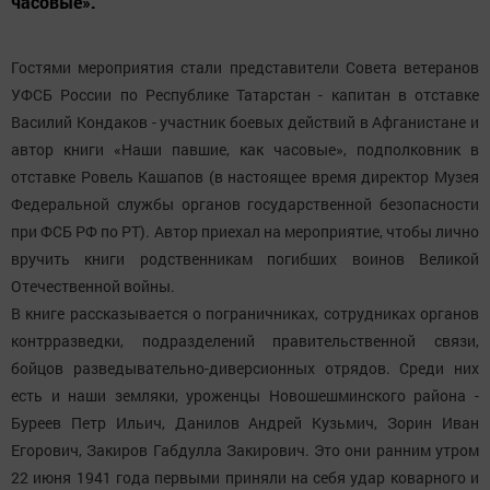
часовые».
Гостями мероприятия стали представители Совета ветеранов
УФСБ России по Республике Татарстан - капитан в отставке
Василий Кондаков - участник боевых действий в Афганистане и
автор книги «Наши павшие, как часовые», подполковник в
отставке Ровель Кашапов (в настоящее время директор Музея
Федеральной службы органов государственной безопасности
при ФСБ РФ по РТ). Автор приехал на мероприятие, чтобы лично
вручить книги родственникам погибших воинов Великой
Отечественной войны.
В книге рассказывается о пограничниках, сотрудниках органов
контрразведки, подразделений правительственной связи,
бойцов разведывательно-диверсионных отрядов. Среди них
есть и наши земляки, уроженцы Новошешминского района -
Буреев Петр Ильич, Данилов Андрей Кузьмич, Зорин Иван
Егорович, Закиров Габдулла Закирович. Это они ранним утром
22 июня 1941 года первыми приняли на себя удар коварного и