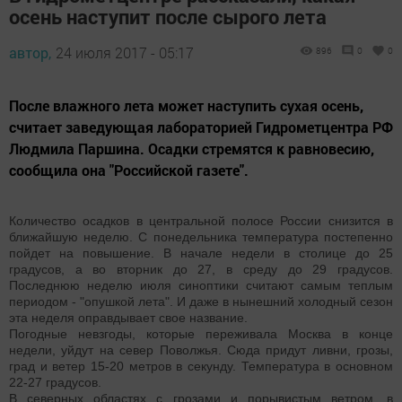
осень наступит после сырого лета
автор,
24 июля 2017 - 05:17
896
0
0
После влажного лета может наступить сухая осень,
считает заведующая лабораторией Гидрометцентра РФ
Людмила Паршина. Осадки стремятся к равновесию,
сообщила она "Российской газете".
Количество осадков в центральной полосе России снизится в
ближайшую неделю. С понедельника температура постепенно
пойдет на повышение. В начале недели в столице до 25
градусов, а во вторник до 27, в среду до 29 градусов.
Последнюю неделю июля синоптики считают самым теплым
периодом - "опушкой лета". И даже в нынешний холодный сезон
эта неделя оправдывает свое название.
Погодные невзгоды, которые переживала Москва в конце
недели, уйдут на север Поволжья. Сюда придут ливни, грозы,
град и ветер 15-20 метров в секунду. Температура в основном
22-27 градусов.
В северных областях с грозами и порывистым ветром, в