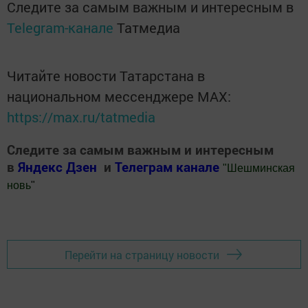
Следите за самым важным и интересным в
Telegram-канале
Татмедиа
Читайте новости Татарстана в
национальном мессенджере MАХ:
https://max.ru/tatmedia
Следите за самым важным и интересным
в
Яндекс Дзен
и
Телеграм канале
"
Шешминская
новь
"
Добавить Шешминскую новь в Яндекс.Новости
Перейти на страницу новости