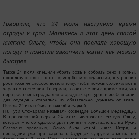
Говорили, что 24 июля наступило время
страды и гроз. Молились в этот день святой
княгине Ольге, чтобы она послала хорошую
погоду и помогла закончить жатву как можно
быстрее.
Также 24 июля спешили убрать рожь и собрать сено в копны,
поскольку погоды в этот период были дождливыми, а утренние
росы тоже не способствовали тому, чтобы покосы сохранились в
хорошем состоянии. Говорили, в соответствии с приметами, что
пора рос очень вредна для огородных культур и, в особенности,
для огурцов - старались их обязательно укрывать от влаги.
Погода 24 июля была влажной и жаркой.
На Руси Стожарами называли созвездие Большой Медведицы.
В православной церкви 24 июля чествовали святую Ольгу,
которая многое сделала для принятия христианства на Руси.
Согласно преданию, Ольга была женой князя Игоря, и
последний уже при встрече с будущей супругой отметил ее
благочестивый нрав. Игорь, увидев девушку, сразу воспылал к