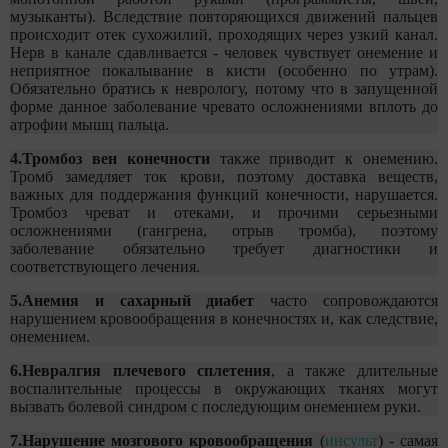
музыканты). Вследствие повторяющихся движений пальцев
происходит отек сухожилий, проходящих через узкий канал.
Нерв в канале сдавливается - человек чувствует онемение и
неприятное покалывание в кисти (особенно по утрам).
Обязательно братись к неврологу, потому что в запущенной
форме данное заболевание чревато осложнениями вплоть до
атрофии мышц пальца.
4.Тромбоз вен конечности
также приводит к онемению.
Тромб замедляет ток крови, поэтому доставка веществ,
важных для поддержания функций конечности, нарушается.
Тромбоз чреват и отеками, и прочими серьезными
осложнениями (гангрена, отрыв тромба), поэтому
заболевание обязательно требует диагностики и
соответствующего лечения.
5.Анемия и сахарный диабет
часто сопровождаются
нарушением кровообращения в конечностях и, как следствие,
онемением.
6.Невралгия плечевого сплетения
, а также длительные
воспалительные процессы в окружающих тканях могут
вызвать болевой синдром с последующим онемением руки.
7.Нарушение мозгового кровообращения
(
инсульт
) - самая