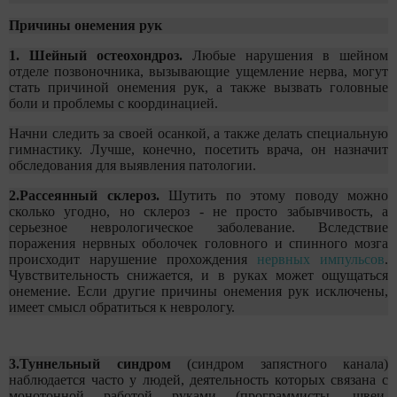
Причины онемения рук
1. Шейный остеохондроз.
Любые нарушения в шейном
отделе позвоночника, вызывающие ущемление нерва, могут
стать причиной онемения рук, а также вызвать головные
боли и проблемы с координацией.
Начни следить за своей осанкой, а также делать специальную
гимнастику. Лучше, конечно, посетить врача, он назначит
обследования для выявления патологии.
2.Рассеянный склероз.
Шутить по этому поводу можно
сколько угодно, но склероз - не просто забывчивость, а
серьезное неврологическое заболевание. Вследствие
поражения нервных оболочек головного и спинного мозга
происходит нарушение прохождения
нервных импульсов
.
Чувствительность снижается, и в руках может ощущаться
онемение. Если другие причины онемения рук исключены,
имеет смысл обратиться к неврологу.
3.Туннельный синдром
(синдром запястного канала)
наблюдается часто у людей, деятельность которых связана с
монотонной работой руками (программисты, швеи,