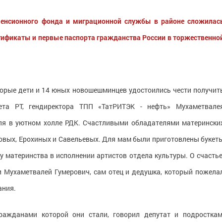
Пенсионного фонда и миграционной службы в районе сложилас
тификаты и первые паспорта гражданства России в торжественно
торые дети и 14 юных новошешминцев удостоились чести получит
ета РТ, гендиректора ТПП «ТатРИТЭК - нефть» Мухаметвале
еля в уютном холле РДК. Счастливыми обладателями матерински
ловых, Ерохиных и Савельевых. Для мам были приготовлены букет
у материнства в исполнении артистов отдела культуры. О счастье
и Мухаметвалей Гумерович, сам отец и дедушка, который пожела
ания.
гражданами которой они стали, говорил депутат и подросткам