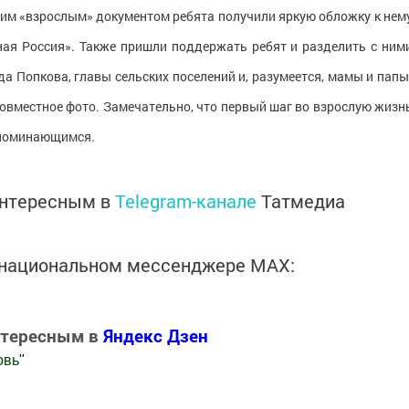
оим «взрослым» документом ребята получили яркую обложку к нем
иная Россия». Также пришли поддержать ребят и разделить с ним
а Попкова, главы сельских поселений и, разумеется, мамы и папы
 совместное фото. Замечательно, что первый шаг во взрослую жизн
запоминающимся.
интересным в
Telegram-канале
Татмедиа
в национальном мессенджере MАХ:
нтересным в
Яндекс Дзен
овь
"
.Новости