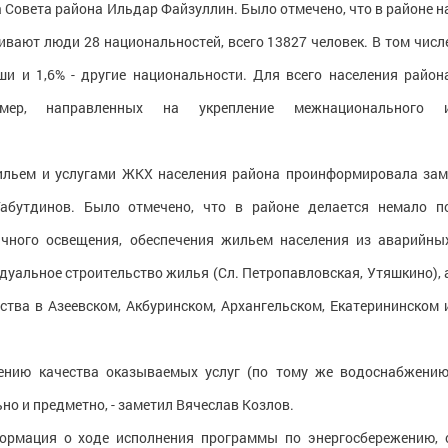
 Совета района Ильдар Файзуллин. Было отмечено, что в районе н
ивают люди 28 национальностей, всего 13827 человек. В том числ
ваши и 1,6% - другие национальности. Для всего населения район
ер, направленных на укрепление межнационального 
ильем и услугами ЖКХ населения района проинформировала зам
абутдинов. Было отмечено, что в районе делается немало п
ичного освещения, обеспечения жильем населения из аварийны
дуальное строительство жилья (Сл. Петропавловская, Утяшкино), 
ства в Азеевском, Акбуринском, Архангельском, Екатерининском 
шению качества оказываемых услуг (по тому же водоснабжению
но и предметно, - заметил Вячеслав Козлов.
ормация о ходе исполнения программы по энергосбережению, 