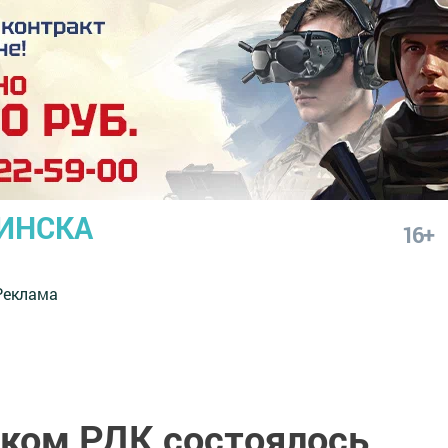
ИНСКА
16+
Реклама
ком РДК состоялось