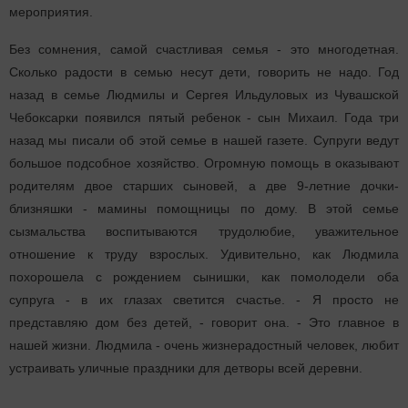
мероприятия.
Без сомнения, самой счастливая семья - это многодетная.
Сколько радости в семью несут дети, говорить не надо.
Год
назад в семье
Людмилы и Сергея Ильдуловых из Чувашской
Чебоксарки появился пятый ребенок - сын Михаил. Года три
назад мы писали об этой семье в нашей газете. Супруги ведут
большое подсобное хозяйство. Огромную помощь в оказывают
родителям двое старших сыновей, а две 9-летние дочки-
близняшки - мамины помощницы по дому. В этой семье
сызмальства воспитываются трудолюбие, уважительное
отношение к труду взрослых. Удивительно, как Людмила
похорошела с рождением сынишки, как помолодели оба
супруга - в их глазах светится счастье. - Я просто не
представляю дом без детей, - говорит она. - Это главное в
нашей жизни. Людмила - очень жизнерадостный человек, любит
устраивать уличные праздники для детворы всей деревни.