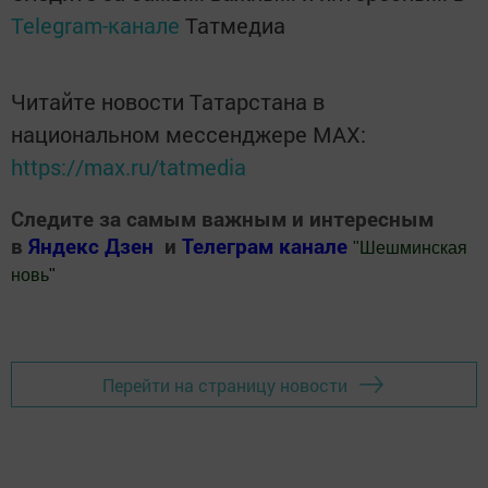
Telegram-канале
Татмедиа
Читайте новости Татарстана в
национальном мессенджере MАХ:
https://max.ru/tatmedia
Следите за самым важным и интересным
в
Яндекс Дзен
и
Телеграм канале
"
Шешминская
новь
"
Добавить Шешминскую новь в Яндекс.Новости
Перейти на страницу новости