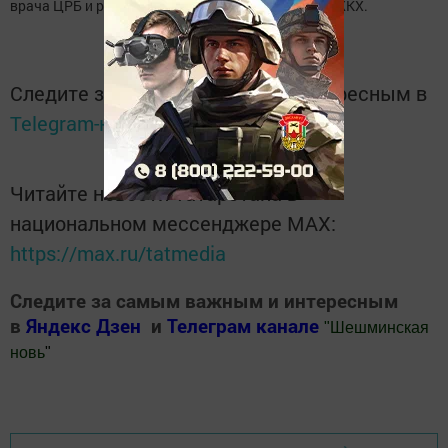
врача ЦРБ и руководителей организаций сферы ЖКХ.
Следите за самым важным и интересным в
Telegram-канале
Татмедиа
Читайте новости Татарстана в
национальном мессенджере MАХ:
https://max.ru/tatmedia
Следите за самым важным и интересным
в
Яндекс Дзен
и
Телеграм канале
"
Шешминская
новь
"
Добавить Шешминскую новь в Яндекс.Новости