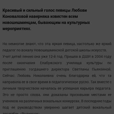
Красивый и сильный голос певицы Любови
Коноваловой наверняка известен всем
новошешминцам, бывающим на культурных
мероприятиях.
Но немногие знают, что эта яркая певица, настолько же яркий
педагог по вокалу Новошешминской детской школы искусств.
Учит детей пению она уже 12-й год. Пришла в ДШИ в 2004 году
после окончания Елабужского училища культуры по
приглашению тогдашнего директора Светланы Пьянзиной.
Сейчас Любовь Николаевна очень благодарна ей, что та
направила ее в свое время в педагогическое русло. Так вместе с
личным творчеством началась ее успешная карьера педагога.
Это не просто слова, они доказаны призовыми местами ее
учеников на различных вокальных конкурсах. В последние годы
под ее руководством уверенно шагает детский вокальный
ансамбль «Родничок».