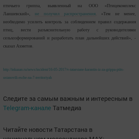
птичьего гриппа, выявленный на ООО «Птицекомплекс
Лаишевский»,
не получил распространения
. «Тем не менее,
необходимо усилить контроль за соблюдением правил содержания
птиц, вести разъяснительную работу с руководителями
сельхозформирований и разработать план дальнейших действий», -
сказал Ахметов.
http://inkazan.ru/news/incident/16-05-2017/v-tatarstane-karantin-iz-za-grippa-ptits-
ustanovili-esche-na-7-territoriyah
Следите за самым важным и интересным в
Telegram-канале
Татмедиа
Читайте новости Татарстана в
национальном мессенджере MАХ: