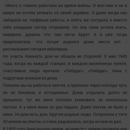
- Много и тяжело работали во время войны. И все-таки я ни в
какую не хотела уезжать из своей деревни. И даже когда нас
забирали на торфяные работы, я опять же схитрила и вместо
себя младшую сестру отправила. Но она сама хотела ехать,
наверное, думала, что там легче будет. А я уже тогда
предполагала, что лучше родного дома места нет, -
рассказывает сегодня юбилярша.
Но участь покинуть дом не обошла ее стороной: 9 мая 1945
года, когда на каждой станции, в каждом населенном пункте,
счастливые люди кричали: «Победа!», «Победа!», Анна с
подругами уезжали из дома.
Поехали мы на работы в лаптях, а приехали через полгода чуть
ли не босиком, и истощенные. Дома отдыхать долго не
пришлось: тут же меня послали ухаживать за колхозным
скотом. А у меня вилы из рук падали. Даже платка не было у
меня. Но дом есть дом. Кругом родные люди. Попросила у тяти
30 копеек на платок, и очень радовалась, когда он мне их дал.
В 1955 году Анна вышла замуж, но вместе с мужем прожили они