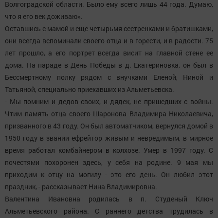
Волгоградской области. Было ему всего лишь 44 года. Думаю,
что я его век доживаю».
Оставшись с мамой и еще четырьмя сестренками и братишками,
они всегда вспоминали своего отца и в горести, и в радости. 75
лет прошло, а его портрет всегда висит на главной стене ее
дома. На параде в День Победы в д. Екатериновка, он был в
Бессмертному полку рядом с внучками Еленой, Ниной и
Татьяной, специально приехавших из Альметьевска.
- Мы помним и дедов своих, и дядек, не пришедших с войны.
Чтим память отца своего Шаронова Владимира Николаевича,
призванного в 43 году. Он был автоматчиком, вернулся домой в
1950 году в звании ефрейтор живым и невредимым, в мирное
время работал комбайнером в колхозе. Умер в 1997 году. С
почестями похоронен здесь, у себя на родине. 9 мая мы
приходим к отцу на могилу - это его день. Он любил этот
праздник, - рассказывает Нина Владимировна.
Валентина Ивановна родилась в п. Студеный Ключ
Альметьевского района. С раннего детства трудилась в