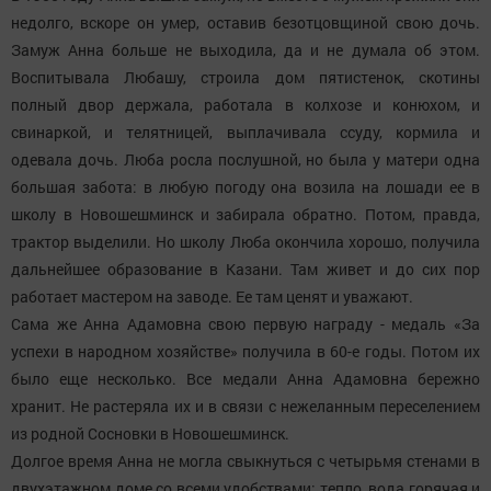
недолго, вскоре он умер, оставив безотцовщиной свою дочь.
Замуж Анна больше не выходила, да и не думала об этом.
Воспитывала Любашу, строила дом пятистенок, скотины
полный двор держала, работала в колхозе и конюхом, и
свинаркой, и телятницей, выплачивала ссуду, кормила и
одевала дочь. Люба росла послушной, но была у матери одна
большая забота: в любую погоду она возила на лошади ее в
школу в Новошешминск и забирала обратно. Потом, правда,
трактор выделили. Но школу Люба окончила хорошо, получила
дальнейшее образование в Казани. Там живет и до сих пор
работает мастером на заводе. Ее там ценят и уважают.
Сама же Анна Адамовна свою первую награду - медаль «За
успехи в народном хозяйстве» получила в 60-е годы. Потом их
было еще несколько. Все медали Анна Адамовна бережно
хранит. Не растеряла их и в связи с нежеланным переселением
из родной Сосновки в Новошешминск.
Долгое время Анна не могла свыкнуться с четырьмя стенами в
двухэтажном доме со всеми удобствами: тепло, вода горячая и