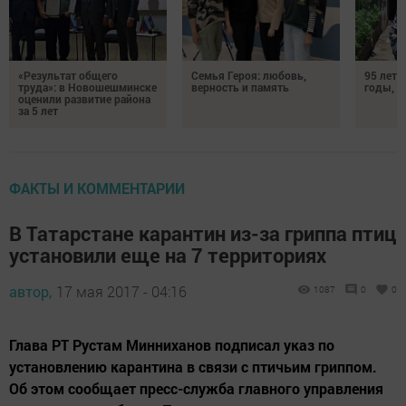
«Результат общего
Семья Героя: любовь,
95 лет 
труда»: в Новошешминске
верность и память
годы, э
оценили развитие района
за 5 лет
ФАКТЫ И КОММЕНТАРИИ
В Татарстане карантин из-за гриппа птиц
установили еще на 7 территориях
автор,
17 мая 2017 - 04:16
1087
0
0
Глава РТ Рустам Минниханов подписал указ по
установлению карантина в связи с птичьим гриппом.
Об этом сообщает пресс-служба главного управления