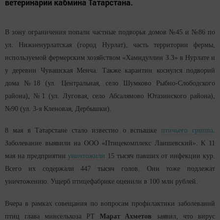
ветеринарии кабмина Татарстана.
В зону ограничения попали частные подворья домов №45 и №86 по
ул. Нижненурлатская (город Нурлат), часть территории фермы,
используемой фермерским хозяйством «Хамидуллин З.З» в Нурлате и
у деревни Чувашская Менча. Также карантин коснулся подворий
дома №18 (ул. Центральная, село Шумково Рыбно-Слободского
района), №1 (ул. Луговая, село Абсалямово Ютазинского района),
№90 (ул. 3-я Кленовая, Дербышки).
8 мая в Татарстане стало известно о вспышке
птичьего гриппа
.
Заболевание выявили на ООО «Птицекомплекс Лаишевский». К 11
мая на предприятии
уничтожили
15 тысяч павших от инфекции кур.
Всего их содержали 447 тысяч голов. Они тоже подлежат
уничтожению. Ущерб птицефабрике оценили в 100 млн рублей.
Вчера в рамках совещания по вопросам профилактики заболеваний
птиц глава минсельхоза РТ
Марат Ахметов
заявил, что вирус