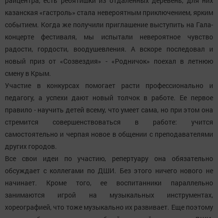
райцентра, есть ребятишки из отдаленных деревень, для них
казанская «гастроль» стала невероятным приключением, ярким
событием. Когда же получили приглашение выступить на Гала-
концерте фестиваля, мы испытали невероятное чувство
радости, гордости, воодушевления. А вскоре последовал и
новый приз от «Созвездия» - «Родничок» поехал в летнюю
смену в Крым.
Участие в конкурсах помогает расти профессионально и
педагогу, а успехи дают новый толчок в работе. Ее первое
правило - научить детей всему, что умеет сама, но при этом она
стремится совершенствоваться в работе: учится
самостоятельно и черпая новое в общении с преподавателями
других городов.
Все свои идеи по участию, репертуару она обязательно
обсуждает с коллегами по ДШИ. Без этого ничего нового не
начинает. Кроме того, ее воспитанники параллельно
занимаются игрой на музыкальных инструментах,
хореографией, что тоже музыкально их развивает. Еще поэтому