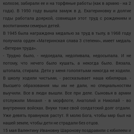
колхозе, забирали ее и на торфяные работы (как в армию - на 2
года). В 1950 году вышла замуж в д. Екатериновку и долгие
годы работала дояркой, совмещая этот труд с рождением и
воспитанием семерых детей.
В 1945 была награждена медалью за труд в тылу, в 1968 году
получила орден «Материнская слава 3 степени», имеет медаль
«Ветеран труда».
- Трудно было, - недоедала, недопивала, недосыпала. И не
потому, что нечего было кушать, а некогда было. Вязала,
штопала, стирала. Дети у меня голопятыми никогда не ходили.
В школу ходили чистыми, - рассказывает наша юбилярша. -
Высшего образования мы им не дали, но специальностям
выучили. Все в люди вышли. Все при деле. Сыновья в армии
отслужили Михаил - в морфлоте, Анатолий и Николай - во
внутренних войсках. Внуки тоже свой солдатский долг отдали.
Уже девять правнуков растут. Я молю Бога, чтобы мир был на
нашей земле, чтобы дети не страдали без отцов.
15 мая Валентину Ивановну Шаронову поздравили с юбилеем и