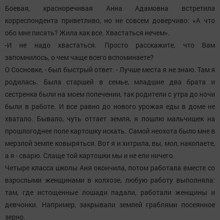
Боевая, красноречивая Анна Адамовна встретила
корреспондента приветливо, но не совсем доверчиво: «А что
обо мне писать? Жила как все. Хвастаться нечем».
-И не надо хвастаться. Просто расскажите, что Вам
запомнилось, о чем чаще всего вспоминаете?
О Сосновке, - был быстрый ответ. - Лучше места я не знаю. Там я
родилась. Была старшей в семье, младшие два брата и
сестренка были на моем попечении, так родители с утра до ночи
были в работе. И все равно до нового урожая еды в доме не
хватало. Бывало, чуть оттает земля, я пошлю мальчишек на
прошлогоднее поле картошку искать. Самой неохота было мне в
мерзлой земле ковыряться. Вот я и хитрила, вы, мол, накопаете,
а я - сварю. Слаще той картошки мы и не ели ничего.
Четыре класса школы Аня окончила, потом работала вместе со
взрослыми женщинами в колхозе, любую работу выполняла:
там, где истощенные лошади падали, работали женщины и
девчонки. Например, закрывали землей граблями посеянное
зерно.