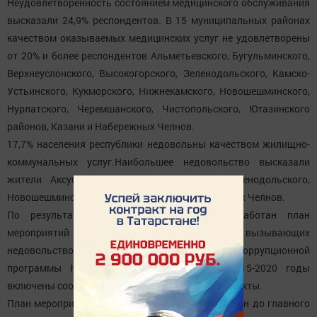
Неудовлетворенность состоянием медицинского обслуживания
высказали 24,9% респондентов. В 15 муниципальных районах
качеством оказываемых медицинских услуг не удовлетворены
от 20% и более респондентов Альметьевского, Бугульминского,
Верхнеуслонского, Высокогорского, Зеленодольского, Камско-
Устьинского, Кукморского, Нижнекамского, Новошешминского,
Нурлатского, Черемшанского, Чистопольского, Ютазинского
районов, Казани и Набережных Челнов.
17,7% населения республики недовольны качеством жилищно-
коммунальных услуг.Наибольшее недовольство высказали
жители Аксубаевского, Верхнеуслонского, Зеленодольского,
Новошешминского районов, Казани и Набережных Челнов.
По результатам заседания в районе разработан план
мероприятий по устранению причин, вызывающих
недовольство граждан, а в реализацию антикоррупционной
программы Новошешминского района на 2015-2020 годы
включены соответствующие дополнительные пункты.
План мероприятий по устранению причин доведен до главного