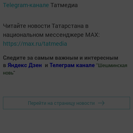
Telegram-канале
Татмедиа
Читайте новости Татарстана в
национальном мессенджере MАХ:
https://max.ru/tatmedia
Следите за самым важным и интересным
в
Яндекс Дзен
и
Телеграм канале
"
Шешминская
новь
"
Добавить Шешминскую новь в Яндекс.Новости
Перейти на страницу новости