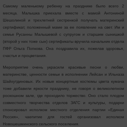
Самому маленькому ребенку на празднике было всего 2
месяца. Малышка приехала вместе с мамой Антониной
Шешолиной и трехлетней сестренкой получать материнский
сертификат, положенный маме за ее появление на свет. Им и
семье Русанны Малышевой с супругом и старшим сынишкой
(второй у них тоже сын) сертификаты вручила начальник отдела
ПФР Ольга Попкова. Она поздравила их, пожелав здоровья,
счастья и процветания.
Мероприятие очень украсили красивые песни о любви,
материнстве, ценности семьи в исполнении Лейсан и Ильназа
Шайхутдиновых. Их новые концертные костюмы цвета кумача
тоже добавили яркости празднику, не говоря о великолепном
роскошном зале, где проходило торжество. Оно стало плодом
совместного творчества отделов ЗАГС и культуры, подарки
спонсировал исполком местного отделения партии «Единая
Россия», чаепитие для гостей организовал исполком
Новошешминского сельского поселения.