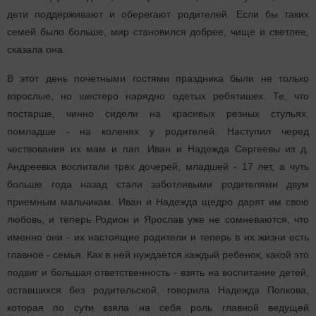
дети поддерживают и оберегают родителей. Если бы таких
семей было больше, мир становился добрее, чище и светлее,
сказала она.
В этот день почетными гостями праздника были не только
взрослые, но шестеро нарядно одетых ребятишек. Те, что
постарше, чинно сидели на красивых резных стульях,
помладше - на коленях у родителей. Наступил черед
чествования их мам и пап. Иван и Надежда Сергеевы из д.
Андреевка воспитали трех дочерей, младшей - 17 лет, а чуть
больше года назад стали заботливыми родителями двум
приемным мальчикам. Иван и Надежда щедро дарят им свою
любовь, и теперь Родион и Ярослав уже не сомневаются, что
именно они - их настоящие родители и теперь в их жизни есть
главное - семья. Как в ней нуждается каждый ребенок, какой это
подвиг и большая ответственность - взять на воспитание детей,
оставшихся без родительской, говорила Надежда Попкова,
которая по сути взяла на себя роль главной ведущей