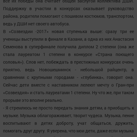
все их победы она считает общей заслугой коллектива ДШИ.
Поддержку в участии в конкурсах оказывает руководство
района, родители помогают с пошивом костюмов, транспортом,
ведь у ДШИ нет своего автобуса.
В «Созвездии -2017» новая ступенька выше: сразу три ее
ученицы выступили в финале в Казани, а одна из них Анастасия
Семенова в суперфинале получила диплом 2 степени (она же
стала лауреатом 1 степени в конкурсе «Страна поющего
соловья»). Слов нет, побеждать в престижных конкурсах очень
приятно, ведь Новошешминск - небольшой райцентр, в
сравнении с крупными городами - «глубинка», говорит она.
Сейчас дети вместе с наставником лелеют мечту о Гран-при
«Созвездия» и стать лауреатами 1 степени. Ну что же, при таком
прорыве это вполне реально.
- Я стремлюсь не просто передать знания детям, а приобщить к
музыке. Музыка облагораживает, творит чудеса. Музыка, пение
воспитывают в детях доброту, учат общаться, дружить,
помогать друг другу. Я уверена, что мои дети, даже если музыка