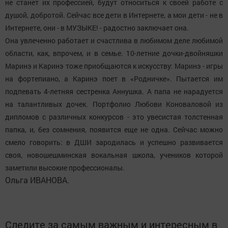
не станет их профессией, будут относиться к своей работе с
душой, добротой. Сейчас все дети в Интернете, а мои дети - не в
Интернете, они - в МУЗЫКЕ! - радостно заключает она.
Она увлеченно работает и счастлива в любимом деле любимой
области, как, впрочем, и в семье. 10-летние дочки-двойняшки
Маринэ и Каринэ тоже приобщаются к искусству: Маринэ - игры
на фортепиано, а Каринэ поет в «Родничке». Пытается им
подпевать 4-летняя сестренка Аннушка. А папа не нарадуется
на талантливых дочек. Портфолио Любови Коноваловой из
дипломов с различных конкурсов - это увесистая толстенная
папка, и, без сомнения, появится еще не одна. Сейчас можно
смело говорить: в ДШИ зародилась и успешно развивается
своя, новошешминская вокальная школа, учеников которой
заметили высокие профессионалы.
Ольга ИВАНОВА.
Следите за самым важным и интересным в