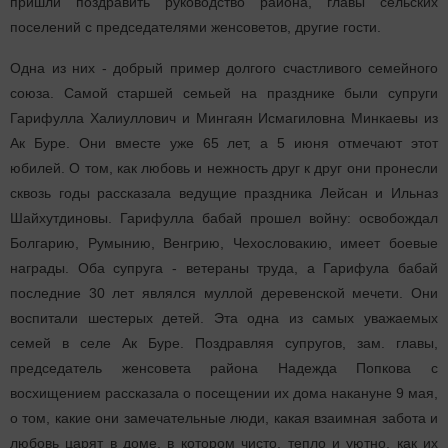
пришли поздравить руководство района, главы сельских
поселений с председателями женсоветов, другие гости.
Одна из них - добрый пример долгого счастливого семейного
союза. Самой старшей семьей на празднике были супруги
Гарифулла Халиуллович и Мингаян Исмагиловна Минкаевы из
Ак Буре. Они вместе уже 65 лет, а 5 июня отмечают этот
юбилей. О том, как любовь и нежность друг к друг они пронесли
сквозь годы рассказала ведущие праздника Лейсан и Ильназ
Шайхутдиновы. Гарифулла бабай прошел войну: освобождал
Болгарию, Румынию, Венгрию, Чехословакию, имеет боевые
награды. Оба супруга - ветераны труда, а Гарифула бабай
последние 30 лет являлся муллой деревенской мечети. Они
воспитали шестерых детей. Эта одна из самых уважаемых
семей в селе Ак Буре. Поздравляя супругов, зам. главы,
председатель женсовета района Надежда Попкова с
восхищением рассказала о посещении их дома накануне 9 мая,
о том, какие они замечательные люди, какая взаимная забота и
любовь царят в доме, в котором чисто, тепло и уютно, как их