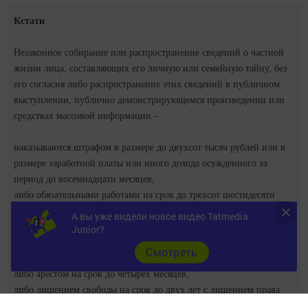
Кстати
Незаконное собирание или распространение сведений о частной
жизни лица, составляющих его личную или семейную тайну, без
его согласия либо распространение этих сведений в публичном
выступлении, публично демонстрирующемся произведении или
средствах массовой информации -
наказываются штрафом в размере до двухсот тысяч рублей или в
размере заработной платы или иного дохода осужденного за
период до восемнадцати месяцев,
либо обязательными работами на срок до трехсот шестидесяти
часов, либо исправительными работами на срок до одного года,
А вы уже видели новое видео Tatmedia
либо принудительными работами на срок до двух лет с лишением
Junior?
права занимать определенные должности или заниматься
Cмотреть
определенной деятельностью на срок до трех лет или без такового,
либо арестом на срок до четырех месяцев,
либо лишением свободы на срок до двух лет с лишением права
занимать определенные должности или заниматься определенной