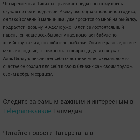
Четырехлетняя Лилиана приезжает редко, поэтому очень
скучаю по ней и по дочери. Акиму всего два с половиной годика,
он такой славный мальчишка, уже просится со мной на рыбалку,
подрастет - возьму. А Аделю уже 10 лет, самостоятельный
парень, он чаще всех бывает у нас, помогает бабуле по
хозяйству, как и я, он любитель рыбалки. Они все разные, но все
милые и родные, - с нежностью говорит дедуля о внуках.
Алик Валиуллин считает себя счастливым человеком, но это
счастье он создал для себя и своих близких сам своим трудом,
своим добрым сердцем.
Следите за самым важным и интересным в
Telegram-канале
Татмедиа
Читайте новости Татарстана в