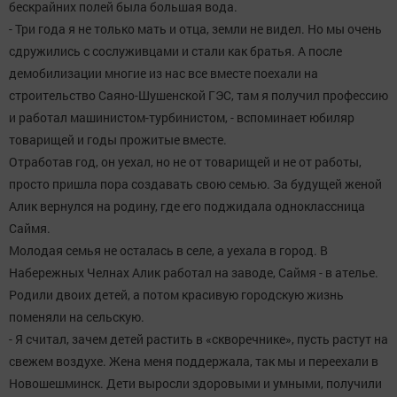
бескрайних полей была большая вода.
- Три года я не только мать и отца, земли не видел. Но мы очень
сдружились с сослуживцами и стали как братья. А после
демобилизации многие из нас все вместе поехали на
строительство Саяно-Шушенской ГЭС, там я получил профессию
и работал машинистом-турбинистом, - вспоминает юбиляр
товарищей и годы прожитые вместе.
Отработав год, он уехал, но не от товарищей и не от работы,
просто пришла пора создавать свою семью. За будущей женой
Алик вернулся на родину, где его поджидала одноклассница
Саймя.
Молодая семья не осталась в селе, а уехала в город. В
Набережных Челнах Алик работал на заводе, Саймя - в ателье.
Родили двоих детей, а потом красивую городскую жизнь
поменяли на сельскую.
- Я считал, зачем детей растить в «скворечнике», пусть растут на
свежем воздухе. Жена меня поддержала, так мы и переехали в
Новошешминск. Дети выросли здоровыми и умными, получили