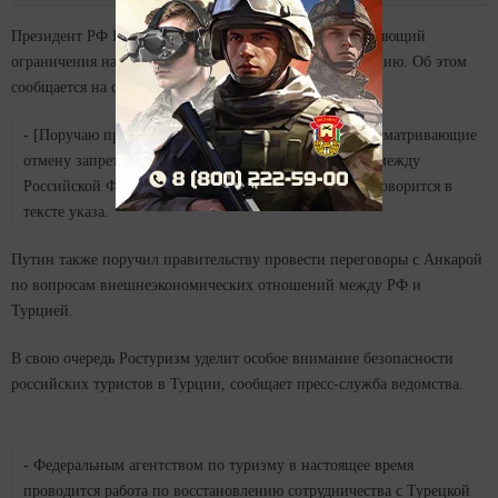
Президент РФ Владимир Путин подписал указ, отменяющий
ограничения на продажу россиянам турпутевок в Турцию. Об этом
сообщается на сайте Кремля.
- [Поручаю правительству РФ] принять меры, предусматривающие
отмену запрета на чартерные воздушные перевозки между
Российской Федерацией и Турецкой Республикой,- говорится в
тексте указа.
Путин также поручил правительству провести переговоры с Анкарой
по вопросам внешнеэкономических отношений между РФ и
Турцией.
В свою очередь Ростуризм уделит особое внимание безопасности
российских туристов в Турции, сообщает пресс-служба ведомства.
- Федеральным агентством по туризму в настоящее время
проводится работа по восстановлению сотрудничества с Турецкой