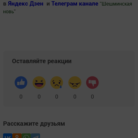
в
Яндекс Дзен
и
Телеграм канале
"
Шешминская
новь
"
Добавить Шешминскую новь в Яндекс.Новости
Оставляйте реакции
0
0
0
0
0
Расскажите друзьям