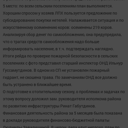
5 место: по всем сельским поселениям план выполняется.
Хорошим спросом у хозяев ЛПХ пользуется предложение по
субсидированию покупки нетелей. Налаживается ситуация и по
искусственному осеменению коров: осеменены 219 коров.
Анализируя сбор денег по самообложению, она предупредила,
что о тратах средств самообложения надо больше
информировать население, в т.ч. подтверждать наглядно.
Итоги рейда по проверке пожарной безопасности в сельских
поселениях с фото представил старший инспектор ОНД Ильнур
Гуссамутдинов. В одном из СП не установлен пожарный
гидрант, не скошена трава. По замечаниям ОНД все должно
быть устранено в ближайшее время.
О подготовке к отопительному сезону, о проблемах и задачах по
этому вопросу доложил зам. руководителя исполкома района
по развитию инфраструктуры Ринат Габутдинов.
Финансовая деятельность района за 5 месяцев была показана
в докладе руководителя финансово-бюджетной палаты
Людмилы Завалишиной. В целом, дела идут неплохо, план по