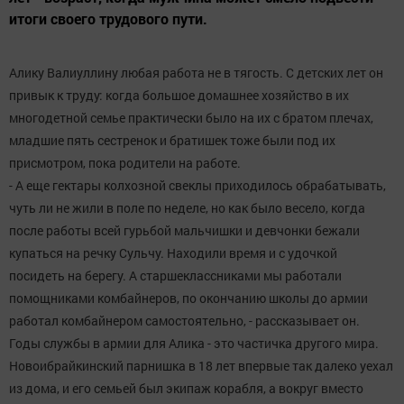
итоги своего трудового пути.
Алику Валиуллину любая работа не в тягость. С детских лет он
привык к труду: когда большое домашнее хозяйство в их
многодетной семье практически было на их с братом плечах,
младшие пять сестренок и братишек тоже были под их
присмотром, пока родители на работе.
- А еще гектары колхозной свеклы приходилось обрабатывать,
чуть ли не жили в поле по неделе, но как было весело, когда
после работы всей гурьбой мальчишки и девчонки бежали
купаться на речку Сульчу. Находили время и с удочкой
посидеть на берегу. А старшеклассниками мы работали
помощниками комбайнеров, по окончанию школы до армии
работал комбайнером самостоятельно, - рассказывает он.
Годы службы в армии для Алика - это частичка другого мира.
Новоибрайкинский парнишка в 18 лет впервые так далеко уехал
из дома, и его семьей был экипаж корабля, а вокруг вместо