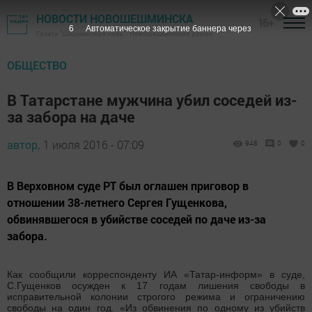
НОВОСТИ НОВОШЕШМИНСКА
16+
5
Автоматическое закрытие баннера через
Газета "Шешминская новь" - Новошешминский район
ОБЩЕСТВО
В Татарстане мужчина убил соседей из-
за забора на даче
автор,
1 июля 2016 - 07:09
948
0
0
В Верховном суде РТ был оглашен приговор в
отношении 38-летнего Сергея Гущенкова,
обвинявшегося в убийстве соседей по даче из-за
забора.
Как сообщили корреспонденту ИА «Татар-информ» в суде,
С.Гущенков осужден к 17 годам лишения свободы в
исправительной колонии строгого режима и ограничению
свободы на один год. «Из обвинения по одному из убийств