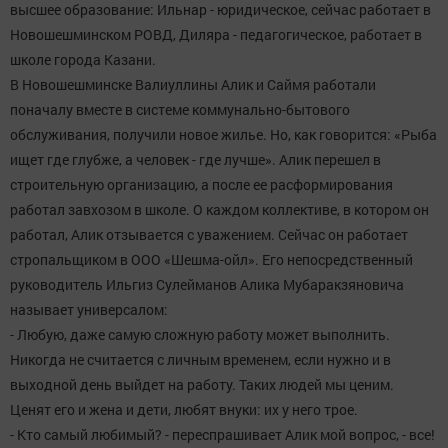
высшее образование: Ильнар - юридическое, сейчас работает в
Новошешминском РОВД, Диляра - педагогическое, работает в
школе города Казани.
В Новошешминске Валиуллины Алик и Саймя работали
поначалу вместе в системе коммунально-бытового
обслуживания, получили новое жилье. Но, как говорится: «Рыба
ищет где глубже, а человек - где лучше». Алик перешел в
строительную организацию, а после ее расформирования
работал завхозом в школе. О каждом коллективе, в котором он
работал, Алик отзывается с уважением. Сейчас он работает
стропальщиком в ООО «Шешма-ойл». Его непосредственный
руководитель Ильгиз Сулейманов Алика Мубаракзяновича
называет универсалом:
- Любую, даже самую сложную работу может выполнить.
Никогда не считается с личным временем, если нужно и в
выходной день выйдет на работу. Таких людей мы ценим.
Ценят его и жена и дети, любят внуки: их у него трое.
- Кто самый любимый? - переспрашивает Алик мой вопрос, - все!