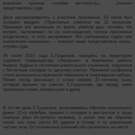
исключен признак «особая жестокость», - уточнил
представитель суда.
Дело рассматривалось с участием присяжных. 23 июня был
оглашен вердикт. «Присяжные ответили на 11 вопросов.
Признали его виновным по факту убийств двух человек. На
вопрос, заслуживает ли он снисхождения, голоса присяжных
разделились, то есть заслуживает. Это учитывалось судом при
назначении наказания», - отметил также представитель пресс-
службы суда.
26 июля 2015 года С.Гущенков, находясь на территории
садового товарищества «Лагерная» в Кировском районе
Казани, будучи в состоянии алкогольного опьянения, поругался
с 54-летним соседом по дачному участку. Причиной конфликта
стали высказанные мужчиной обвинения в повреждении забора.
Позже сосед рассказал о ссоре своему 27-летнему сыну,
который пришел на участок С.Гущенкова, где между ними
произошла ссора, переросшая в драку.
В тот же день С.Гущенков, вооружившись обрезом охотничьего
ружья 12-го калибра, пришел к соседям и выстрелом в грудь
сначала убил 54-летнего мужчину, а затем тем же обрезом
нанес его сыну около 65 ударов в голову и по различным
частям тела. От полученных ранений оба скончались на месте.