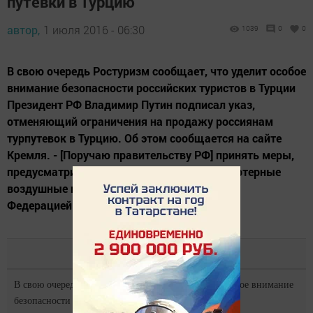
путевки в Турцию
автор,
1 июля 2016 - 06:30
1039
0
0
В свою очередь Ростуризм сообщает, что уделит особое
внимание безопасности российских туристов в Турции
Президент РФ Владимир Путин подписал указ,
отменяющий ограничения на продажу россиянам
турпутевок в Турцию. Об этом сообщается на сайте
Кремля. - [Поручаю правительству РФ] принять меры,
предусматривающие отмену запрета на чартерные
воздушные перевозки между Российской
Федерацией...
В свою очередь Ростуризм сообщает, что уделит особое внимание
безопасности российских туристов в Турции