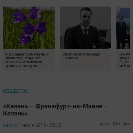
Народные приметы на 31
Скончался Александр
«Резуль
июля 2026 года: что
Еронтьев
труда»
можно и чего нельзя
оценили
делать в этот день
за 5 лет
ОБЩЕСТВО
«Казань – Франкфурт-на-Майне –
Казань»
автор,
1 июля 2016 - 05:39
933
0
0