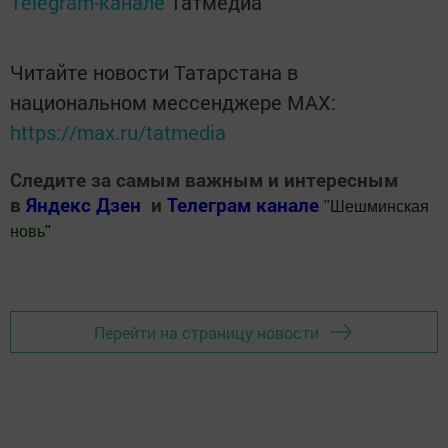
Telegram-канале
Татмедиа
Читайте новости Татарстана в
национальном мессенджере MАХ:
https://max.ru/tatmedia
Следите за самым важным и интересным
в
Яндекс Дзен
и
Телеграм канале
"
Шешминская
новь
"
Добавить Шешминскую новь в Яндекс.Новости
Перейти на страницу новости