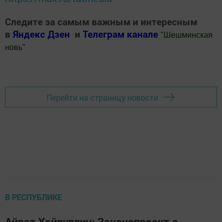
Следите за самым важным и интересным
в
Яндекс Дзен
и
Телеграм канале
"
Шешминская
новь
"
Добавить Шешминскую новь в Яндекс.Новости
Перейти на страницу новости
В РЕСПУБЛИКЕ
Айрат Хайруллин: Законопроект о