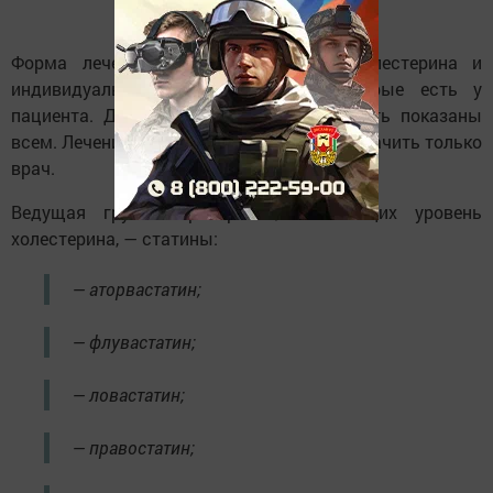
Форма лечения зависит от уровня холестерина и
индивидуальных факторов риска, которые есть у
пациента. Диета и физическая активность показаны
всем. Лечение медикаментами может назначить только
врач.
Ведущая группа препаратов, снижающих уровень
холестерина, — статины:
— аторвастатин;
— флувастатин;
— ловастатин;
— правостатин;