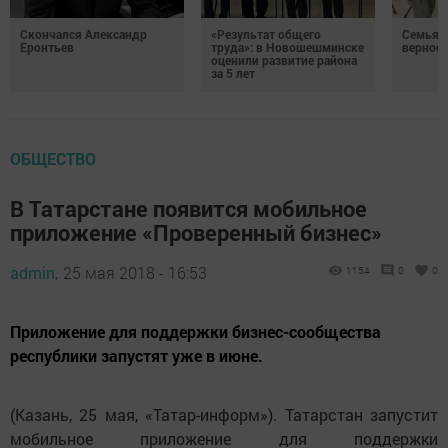
Скончался Александр
«Результат общего
Семья Г
Еронтьев
труда»: в Новошешминске
верност
оценили развитие района
за 5 лет
ОБЩЕСТВО
В Татарстане появится мобильное
приложение «Проверенный бизнес»
admin,
25 мая 2018 - 16:53
1154
0
0
Приложение для поддержки бизнес-сообщества
республики запустят уже в июне.
(Казань, 25 мая, «Татар-информ»). Татарстан запустит
мобильное приложение для поддержки