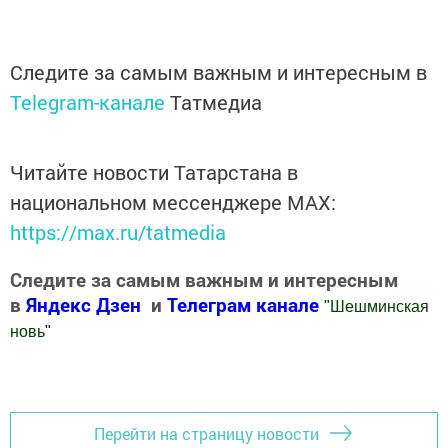
Следите за самым важным и интересным в
Telegram-канале
Татмедиа
Читайте новости Татарстана в
национальном мессенджере MАХ:
https://max.ru/tatmedia
Следите за самым важным и интересным
в
Яндекс Дзен
и
Телеграм канале
"
Шешминская
новь
"
Добавить Шешминскую новь в Яндекс.Новости
Перейти на страницу новости