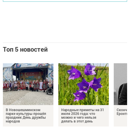
Топ 5 новостей
В Новошешминском
Народные приметы на 31
Сконча
парке культуры прошёл
июля 2026 года: что
Еронть
праздник День дружбы
можно и чего нельзя
народов
делать в этот день