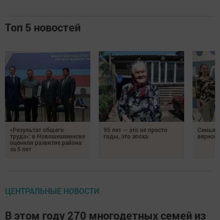
Топ 5 новостей
«Результат общего
95 лет — это не просто
Семья Г
труда»: в Новошешминске
годы, это эпоха
верност
оценили развитие района
за 5 лет
ЦЕНТРАЛЬНЫЕ НОВОСТИ
В этом году 270 многодетных семей из