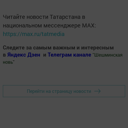
Читайте новости Татарстана в
национальном мессенджере MАХ:
https://max.ru/tatmedia
Следите за самым важным и интересным
в
Яндекс Дзен
и
Телеграм канале
"
Шешминская
новь
"
Добавить Шешминскую новь в Яндекс.Новости
Перейти на страницу новости