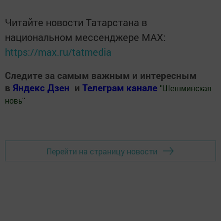
Читайте новости Татарстана в
национальном мессенджере MАХ:
https://max.ru/tatmedia
Следите за самым важным и интересным
в
Яндекс Дзен
и
Телеграм канале
"
Шешминская
новь
"
Добавить Шешминскую новь в Яндекс.Новости
Перейти на страницу новости