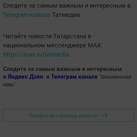
Следите за самым важным и интересным в
Telegram-канале
Татмедиа
Читайте новости Татарстана в
национальном мессенджере MАХ:
https://max.ru/tatmedia
Следите за самым важным и интересным
в
Яндекс Дзен
и
Телеграм канале
"
Шешминская
новь
"
Добавить Шешминскую новь в Яндекс.Новости
Перейти на страницу новости