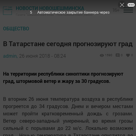
НОВОСТИ НОВОШЕШМИНСКА
16+
4
Автоматическое закрытие баннера через
Газета "Шешминская новь" - Новошешминский район
ОБЩЕСТВО
В Татарстане сегодня прогнозируют град
admin,
26 июня 2018 - 08:24
1590
0
0
На территории республики синоптики прогнозируют
град, штормовой ветер и жару за 30 градусов.
В вторник 26 июня температура воздуха в республике
прогреется до 34 градусов. Днем и вечером местами
может пройти кратковременный дождь с грозами.
Ветер северо-западный умеренный, во время грозы
сильный с порывами до 22 м/с. Локально возможен
град. Ночью температура в Татарстане опустится до