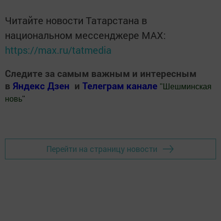
Читайте новости Татарстана в
национальном мессенджере MАХ:
https://max.ru/tatmedia
Следите за самым важным и интересным
в
Яндекс Дзен
и
Телеграм канале
"
Шешминская
новь
"
Добавить Шешминскую новь в Яндекс.Новости
Перейти на страницу новости