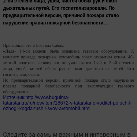
2-ой степени лица, ушей, кистей обеих рук и ожог
дыхательных путей. Его госпитализировали. По
предварительной версии, причиной пожара стало
нарушение правил пожарной безопасности...
Произошло это в Богатых Сабах.
«Лада» 14-ой модели была оснащена газовым оборудование. К
моменту приезда пожарных автомобиль горел открытым огнем. 40-
летний водитель легковушки получил ожоги 1-ой и 2-ой степени
лица, ушей, кистей обеих рук и ожог дыхательных путей. Его
госпитализировали.
По предварительной версии, причиной пожара стало нарушение
правил пожарной безопасности при эксплуатации газового
оборудования.
Источник:http://www.bugulma-
tatarstan.ru/ru/new/item/18672-v-tatarstane-voditel-poluchil-
ozhogi-kogda-tushil-svoy-avtomobil.html
Следите за самым важным и интересным в