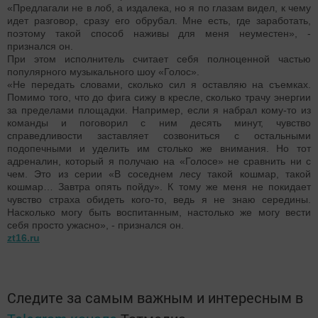
«Предлагали не в лоб, а издалека, но я по глазам видел, к чему
идет разговор, сразу его обрубал. Мне есть, где заработать,
поэтому такой способ наживы для меня неуместен», -
признался он.
При этом исполнитель считает себя полноценной частью
популярного музыкального шоу «Голос».
«Не передать словами, сколько сил я оставляю на съемках.
Помимо того, что до фига сижу в кресле, сколько трачу энергии
за пределами площадки. Например, если я набрал кому-то из
команды и поговорил с ним десять минут, чувство
справедливости заставляет созвониться с остальными
подопечными и уделить им столько же внимания. Но тот
адреналин, который я получаю на «Голосе» не сравнить ни с
чем. Это из серии «В соседнем лесу такой кошмар, такой
кошмар… Завтра опять пойду». К тому же меня не покидает
чувство страха обидеть кого-то, ведь я не знаю середины.
Насколько могу быть воспитанным, настолько же могу вести
себя просто ужасно», - признался он.
zt16.ru
Следите за самым важным и интересным в