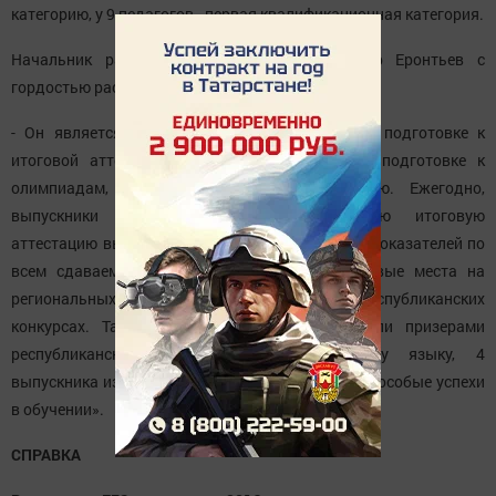
категорию, у 9 педагогов - первая квалификационная категория.
Начальник районного образования Александр Еронтьев с
гордостью рассказывает о Зиреклинском лицее:
- Он является базовой площадкой района по подготовке к
итоговой аттестации, ресурсным центром по подготовке к
олимпиадам, по национальному образованию. Ежегодно,
выпускники лицея сдают Государственную итоговую
аттестацию выше районных и республиканских показателей по
всем сдаваемым предметам, занимают призовые места на
региональных предметных олимпиадах и республиканских
конкурсах. Так, в 2016 году 2 ученика стали призерами
республиканской олимпиады по татарскому языку, 4
выпускника из 8 окончили школу с медалью «За особые успехи
в обучении».
СПРАВКА