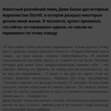
Известный российский певец Дима Билан дал интервью
журналистам StarHit, в котором раскрыл некоторые
детали своей жизни. В частности, артист признался,
что сейчас он совершенно одинок, но совсем не
переживает по этому поводу.
«Я бы назвал себя счастливо уединенным. Очень долго к этому
шел и дорожу теперь чувством легкости. Я единственный сын в
семье, на мне всегда лежала ответственность. Я мечтал
переложить ее на плечи брата, но у меня его не было. Поэтому
сегодня для меня быть предоставленным самому себе - это
счастье. Никому не звонить, ни перед кем не отчитываться, ни
за кого не переживать… У меня и так дел по горло, я же не
только музыкой занимаюсь. Недавно вот еще мультфильм
«Тролли» озвучил, он выходит в прокат 27 октября. В нем моим
голосом говорит персонаж по имени Цветан. По сюжету тролль
устает от суеты, скрывается от всех и становится отшельником,
прямо как я», - поведал он.
Дима Билан также рассказал, что ему несколько раз предлагали
взятку на шоу «Голос», причем уже в тот момент, когда команда
исполнителей была набрана.