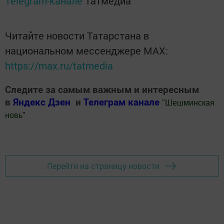
Telegram-канале
Татмедиа
Читайте новости Татарстана в
национальном мессенджере MАХ:
https://max.ru/tatmedia
Следите за самым важным и интересным
в
Яндекс Дзен
и
Телеграм канале
"
Шешминская
новь
"
Добавить Шешминскую новь в Яндекс.Новости
Перейти на страницу новости