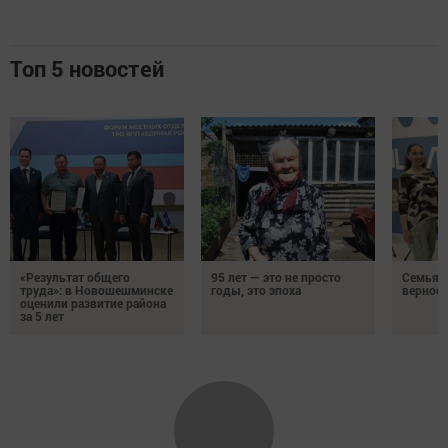
Топ 5 новостей
«Результат общего
95 лет — это не просто
Семья Г
труда»: в Новошешминске
годы, это эпоха
верност
оценили развитие района
за 5 лет