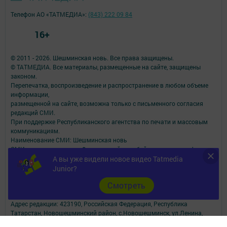
Телефон АО «ТАТМЕДИА»:
(843) 222 09 84
16+
© 2011 - 2026. Шешминская новь. Все права защищены.
© ТАТМЕДИА. Все материалы, размещенные на сайте, защищены
законом.
Перепечатка, воспроизведение и распространение в любом объеме
информации,
размещенной на сайте, возможна только с письменного согласия
редакций СМИ.
При поддержке Республиканского агентства по печати и массовым
коммуникациям.
Наименование СМИ: Шешминская новь
СМИ зарегистрировано Федеральной службой по надзору в сфере
А вы уже видели новое видео Tatmedia
связи,
информационных технологий и массовых коммуникаций
Junior?
запись о регистрации СМИ ЭЛ № ФС 77 - 90148 от 07.10.2025
Cмотреть
ФИО главного редактора: Мусин Азат Вализанович Email:
sheshminskaja-nov.dir@tatmedia.com
Адрес редакции: 423190, Российская Федерация, Республика
Татарстан, Новошешминский район, с.Новошешминск, ул.Ленина,
д.102.