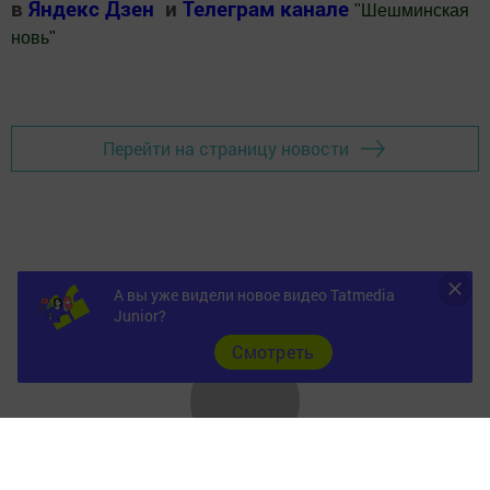
в
Яндекс Дзен
и
Телеграм канале
"
Шешминская
новь
"
Добавить Шешминскую новь в Яндекс.Новости
Перейти на страницу новости
А вы уже видели новое видео Tatmedia
Junior?
Cмотреть