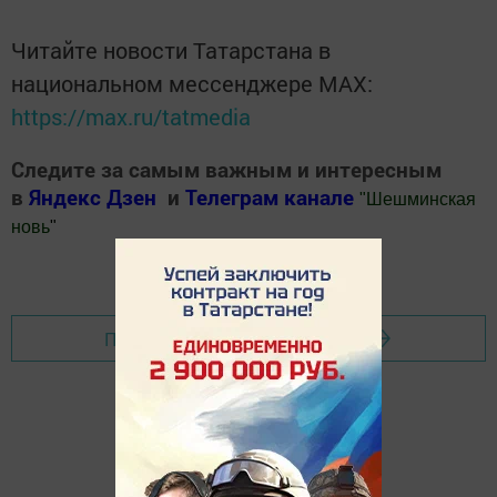
Читайте новости Татарстана в
национальном мессенджере MАХ:
https://max.ru/tatmedia
Следите за самым важным и интересным
в
Яндекс Дзен
и
Телеграм канале
"
Шешминская
новь
"
Добавить Шешминскую новь в Яндекс.Новости
Перейти на страницу новости