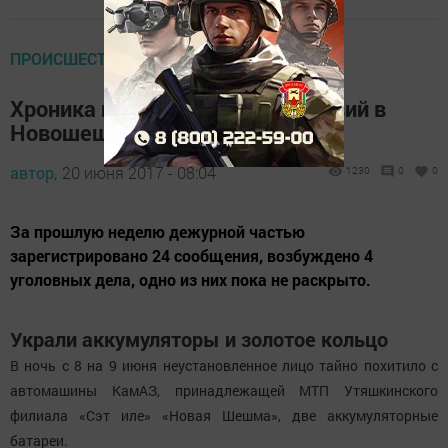
ПРОИСШЕСТВИЯ
Хроника недельных происшествий в
Новошешминском районе
автор,
20 июня 2017 - 08:04
1230
0
0
За прошлую неделю дежурной частью
зарегистрировано 24 сообщения, возбуждено 4
уголовных дела, одно из них пока не раскрыто.
Украли аккумуляторы и золотое кольцо
В ночь с 8 на 9 июня неустановленное лицо тайно похитило с
автомашины КамАЗ, принадлежащей МТП Утяшкинского
филиала «Сэт иле» «Новая Шешма», две аккумуляторные
батареи.