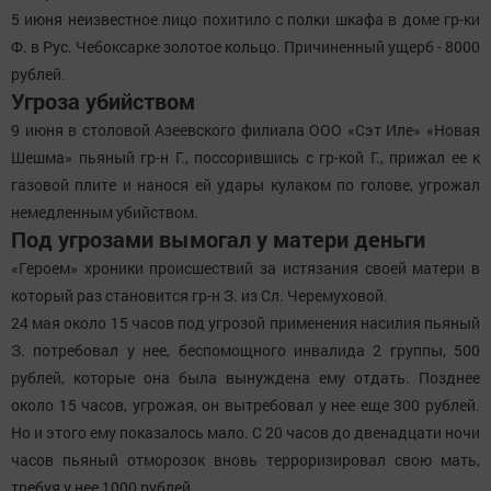
5 июня неизвестное лицо похитило с полки шкафа в доме гр-ки
Ф. в Рус. Чебоксарке золотое кольцо. Причиненный ущерб - 8000
рублей.
Угроза убийством
9 июня в столовой Азеевского филиала ООО «Сэт Иле» «Новая
Шешма» пьяный гр-н Г., поссорившись с гр-кой Г., прижал ее к
газовой плите и нанося ей удары кулаком по голове, угрожал
немедленным убийством.
Под угрозами вымогал у матери деньги
«Героем» хроники происшествий за истязания своей матери в
который раз становится гр-н З. из Сл. Черемуховой.
24 мая около 15 часов под угрозой применения насилия пьяный
З. потребовал у нее, беспомощного инвалида 2 группы, 500
рублей, которые она была вынуждена ему отдать. Позднее
около 15 часов, угрожая, он вытребовал у нее еще 300 рублей.
Но и этого ему показалось мало. С 20 часов до двенадцати ночи
часов пьяный отморозок вновь терроризировал свою мать,
требуя у нее 1000 рублей.