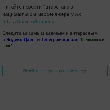
Читайте новости Татарстана в
национальном мессенджере MАХ:
https://max.ru/tatmedia
Следите за самым важным и интересным
в
Яндекс Дзен
и
Телеграм канале
"
Шешминская
новь
"
Добавить Шешминскую новь в Яндекс.Новости
Перейти на страницу новости