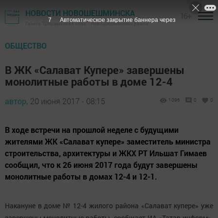
НОВОСТИ НОВОШЕШМИНСКА
16+
7
Автоматическое закрытие баннера через
Газета "Шешминская новь" - Новошешминский район
ОБЩЕСТВО
В ЖК «Салават Купере» завершены
монолитные работы в доме 12-4
автор,
20 июня 2017 - 08:15
1096
0
0
В ходе встречи на прошлой неделе с будущими
жителями ЖК «Салават купере» заместитель министра
строительства, архитектуры и ЖКХ РТ Ильшат Гимаев
сообщил, что к 26 июня 2017 года будут завершены
монолитные работы в домах 12-4 и 12-1.
Накануне в доме № 12-4 жилого района «Салават купере» уже
завершены монолитные работы, сообщает ИА «Татар-информ».