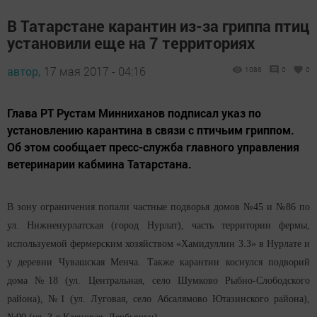
В Татарстане карантин из-за гриппа птиц
установили еще на 7 территориях
автор,
17 мая 2017 - 04:16
1086
0
0
Глава РТ Рустам Минниханов подписал указ по
установлению карантина в связи с птичьим гриппом.
Об этом сообщает пресс-служба главного управления
ветеринарии кабмина Татарстана.
В зону ограничения попали частные подворья домов №45 и №86 по
ул. Нижненурлатская (город Нурлат), часть территории фермы,
используемой фермерским хозяйством «Хамидуллин З.З» в Нурлате и
у деревни Чувашская Менча. Также карантин коснулся подворий
дома №18 (ул. Центральная, село Шумково Рыбно-Слободского
района), №1 (ул. Луговая, село Абсалямово Ютазинского района),