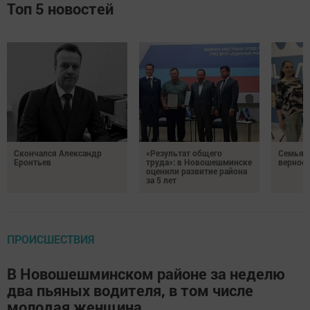
Топ 5 новостей
Скончался Александр
«Результат общего
Семья Г
Еронтьев
труда»: в Новошешминске
верност
оценили развитие района
за 5 лет
ПРОИСШЕСТВИЯ
В Новошешминском районе за неделю
два пьяных водителя, в том числе
молодая женщина