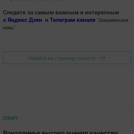
Следите за самым важным и интересным
в
Яндекс Дзен
и
Телеграм канале
"
Шешминская
новь
"
Добавить Шешминскую новь в Яндекс.Новости
Перейти на страницу новости
СПОРТ
Роналдиньо высоко оценил качество