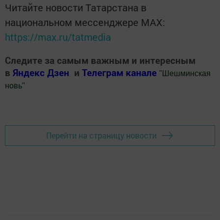
Читайте новости Татарстана в
национальном мессенджере MАХ:
https://max.ru/tatmedia
Следите за самым важным и интересным
в
Яндекс Дзен
и
Телеграм канале
"
Шешминская
новь
"
Добавить Шешминскую новь в Яндекс.Новости
Перейти на страницу новости