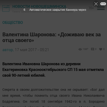
НОВОСТИ НОВОШЕШМИНСКА
16+
5
Автоматическое закрытие баннера через
Газета "Шешминская новь" - Новошешминский район
ОБЩЕСТВО
Валентина Шаронова: «Доживаю век за
отца своего»
автор,
17 мая 2017 - 05:21
1087
0
0
Валентина Ивановна Шаронова из деревни
Екатериновка Краснооктябрьского СП 15 мая отметила
свой 90-летний юбилей.
Секрета в своем долгожительстве она не скрывает: «Бог дал
мне время, чтобы помнить отца своего Ивана Николаевича
Бодрягина. Он погиб 18 сентября 1942-го в п. Бородино