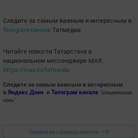
Следите за самым важным и интересным в
Telegram-канале
Татмедиа
Читайте новости Татарстана в
национальном мессенджере MАХ:
https://max.ru/tatmedia
Следите за самым важным и интересным
в
Яндекс Дзен
и
Телеграм канале
"
Шешминская
новь
"
Добавить Шешминскую новь в Яндекс.Новости
Перейти на страницу новости