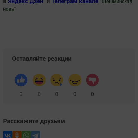
в
Яндекс Дзен
и
Телеграм канале
"
Шешминская
новь
"
Добавить Шешминскую новь в Яндекс.Новости
Оставляйте реакции
0
0
0
0
0
Расскажите друзьям