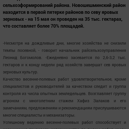
сельхозформирований района. Новошешминский район
находится в первой пятерке районов по севу яровых
зерновых - на 15 мая он проведен на 35 тыс. гектарах,
что составляет более 70% площадей.
-Несмотря на дождливые дни, многие хозяйства не снизили
темпы посевной, - говорит начальник райсельхозуправления
Леонид Богомолов. -Ежедневно засевается по 2,6-3,2 тыс.
гектаров и к концу недели ряд хозяйств завершат сев яровых
зерновых культур.
Качество весенне-полевых работ удовлетворительное, кроме
специалистов и руководителей за качеством следит и группа
контроля из числа опытных земледельцев. Возглавляет группу
агроном с многолетним стажем Хафиз Залаков и его
замечаниям, предложениям и рекомендациям прислушиваются
многие специалисты и механизаторы.
Успешному ведению весенне-полевых работ способствует и