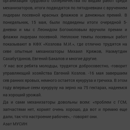
организация трудового соперничества по видам работ среди
механизаторов, итоги подводятся по пятидневкам с вручением
лидерам посевной красных флажков и денежных премий. В
понедельник, 15 мая, были подведены итоги очередной 5-
дневки и мы с Леонидом Богомоловым вручили премии и
флажки лидерам посевной. Неплохие темпы посевных работ
показывают в КФХ «Козлова М.И.», где отлично трудятся на
севе опытные механизаторы Михаил Кряжов, Назмутдин
Сахабутдинов, Евгений Бакалов и многие другие.
-У нас все ребята молодцы, трудятся добросовестно, -говорит
управляющий хозяйства Евгений Козлов. -16 мая завершаем
сев ранних яровых, немного остается кукуруза и гречиха. В этом
году впервые сеем кукурузу на зерно на 75 гектарах, надеемся
на хороший урожай.
Да и сами механизаторы довольны всем: «проблем с ГСМ,
запчастями нет, кормят очень хорошо, да вот и премию еще
дали, так что настроение рабочее», - говорят они.
Азат МУСИН