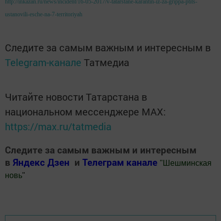
http://inkazan.ru/news/incident/16-05-2017/v-tatarstane-karantin-iz-za-grippa-ptits-
ustanovili-esche-na-7-territoriyah
Следите за самым важным и интересным в
Telegram-канале
Татмедиа
Читайте новости Татарстана в
национальном мессенджере MАХ:
https://max.ru/tatmedia
Следите за самым важным и интересным
в
Яндекс Дзен
и
Телеграм канале
"
Шешминская
новь
"
Добавить Шешминскую новь в Яндекс.Новости