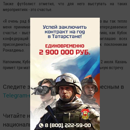
Также футболист отметил, что для него выступать на таких
мероприятиях - это счастье.
«Я очень рад быть здесь, в Казани, в России, рад, что вы так тепло
меня принимаете. Это непередаваемые эмоции и непередаваемое
счастье - выступать на таких крупнейших мероприятиях, как Кубок
конфедераций и чемпионат мира, поэтому я приглашаю всех
присоединиться к этим праздникам», - обратился к поклонникам
Роналдиньо.
Напомним, Кубок конфедераций пройдет с 17 июня по 2 июля. Казань
примет три матча группового этапа, а также полуфинальную встречу.
Следите за самым важным и интересным в
Telegram-канале
Татмедиа
Читайте новости Татарстана в
национальном мессенджере MАХ: