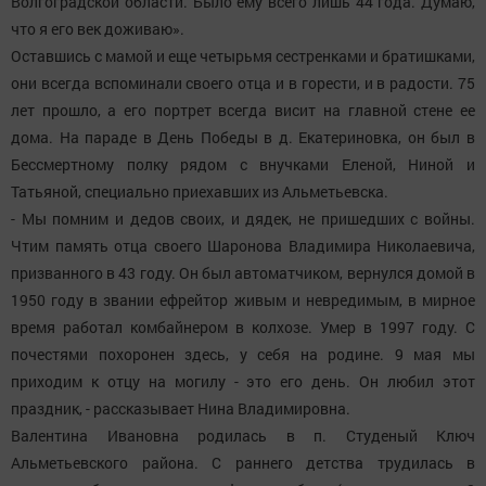
Волгоградской области. Было ему всего лишь 44 года. Думаю,
что я его век доживаю».
Оставшись с мамой и еще четырьмя сестренками и братишками,
они всегда вспоминали своего отца и в горести, и в радости. 75
лет прошло, а его портрет всегда висит на главной стене ее
дома. На параде в День Победы в д. Екатериновка, он был в
Бессмертному полку рядом с внучками Еленой, Ниной и
Татьяной, специально приехавших из Альметьевска.
- Мы помним и дедов своих, и дядек, не пришедших с войны.
Чтим память отца своего Шаронова Владимира Николаевича,
призванного в 43 году. Он был автоматчиком, вернулся домой в
1950 году в звании ефрейтор живым и невредимым, в мирное
время работал комбайнером в колхозе. Умер в 1997 году. С
почестями похоронен здесь, у себя на родине. 9 мая мы
приходим к отцу на могилу - это его день. Он любил этот
праздник, - рассказывает Нина Владимировна.
Валентина Ивановна родилась в п. Студеный Ключ
Альметьевского района. С раннего детства трудилась в