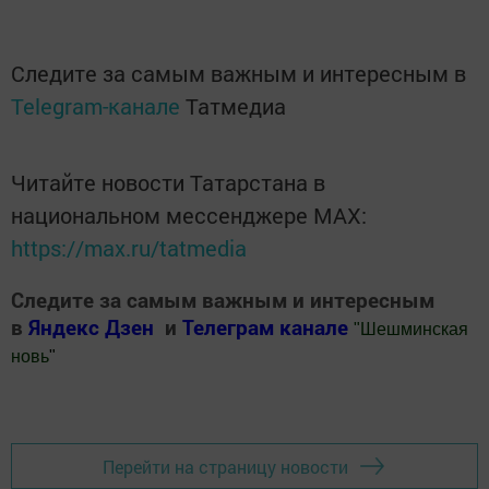
Следите за самым важным и интересным в
Telegram-канале
Татмедиа
Читайте новости Татарстана в
национальном мессенджере MАХ:
https://max.ru/tatmedia
Следите за самым важным и интересным
в
Яндекс Дзен
и
Телеграм канале
"
Шешминская
новь
"
Добавить Шешминскую новь в Яндекс.Новости
Перейти на страницу новости