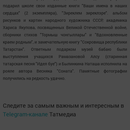
подарил школе свои изданные книги "Ваши имена в наших
сердцах" (2 экземпляра), "Зиреклем зиреклэре". альбом
рисунков и картин народного художника СССР, академика
Хариса Якупова, посвященных Великой Отечественной войне,
сборники стихов "Тормыш чонгыллары" и "Вдохновленные
краем родным", и замечательную книгу "Сокровища республики
Татарстан". Ответным подарком музей бабаю были
выступления учащихся Рамазановой Алсу (старинная
татарская песня "Идел буе") и Былинкина Наташа исполнила на
рояле автора Весняка "Соната". Памятные фотографии
получились на редкость удачно.
Следите за самым важным и интересным в
Telegram-канале
Татмедиа