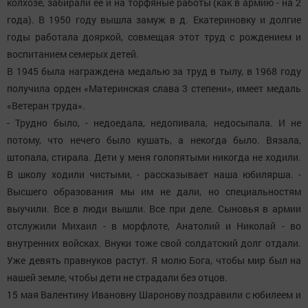
колхозе, забирали ее и на торфяные работы (как в армию - на 2
года). В 1950 году вышла замуж в д. Екатериновку и долгие
годы работала дояркой, совмещая этот труд с рождением и
воспитанием семерых детей.
В 1945 была награждена медалью за труд в тылу, в 1968 году
получила орден «Материнская слава 3 степени», имеет медаль
«Ветеран труда».
- Трудно было, - недоедала, недопивала, недосыпала. И не
потому, что нечего было кушать, а некогда было. Вязала,
штопала, стирала. Дети у меня голопятыми никогда не ходили.
В школу ходили чистыми, - рассказывает наша юбилярша. -
Высшего образования мы им не дали, но специальностям
выучили. Все в люди вышли. Все при деле. Сыновья в армии
отслужили Михаил - в морфлоте, Анатолий и Николай - во
внутренних войсках. Внуки тоже свой солдатский долг отдали.
Уже девять правнуков растут. Я молю Бога, чтобы мир был на
нашей земле, чтобы дети не страдали без отцов.
15 мая Валентину Ивановну Шаронову поздравили с юбилеем и