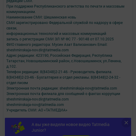
редакций СМИ.
При поддержке Республиканского агентства по печати и массовым
коммуникациям.
Наименование СМИ: Шешминская новь
СМИ зарегистрировано Федеральной службой по надзору в сфере
связи,
информационных технологий и массовых коммуникаций
запись о регистрации СМИ ЭЛ № ФС 77 - 90148 от 07.10.2025
ФИО главного редактора: Мусин Азат Вализанович Email:
sheshminskaja-nov.dir@tatmedia.com
Адрес редакции: 423190, Российская Федерация, Республика
Татарстан, Новошешминский район, с.Новошешминск, ул.Ленина,
д.102.
Телефон редакции: 8(84348)2-21-46 - Руководитель филиала.
8(84348)2-23-46 - Бухгалтерия и отдел рекламы. 8(84348)2-24-32 -
отдел писем
Электронная почта редакции: sheshminskaja-nov@tatmedia.com
Электронная почта филиала для сообщений о фактах коррупции
sheshminskaja-nov.dir@tatmedia.com
sheshminskaja-nov@tatmedia.com
Учредитель СМИ: АО «ТАТМЕДИА»
Антикоррупционная политика
А вы уже видели новое видео Tatmedia
АО «ТАТМЕДИА» использует «cookie»
для персонализации сервисов и
Junior?
удобства пользователей сайтом.