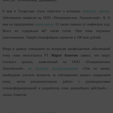
№90 (ул. 3-я Кленовая, Дербышки).
8 мая в Татарстане стало известно о вспышке
птичьего гриппа
.
Заболевание выявили на ООО «Птицекомплекс Лаишевский». К 11
мая на предприятии
уничтожили
15 тысяч павших от инфекции кур.
Всего их содержали 447 тысяч голов. Они тоже подлежат
уничтожению. Ущерб птицефабрике оценили в 100 млн рублей.
Вчера в рамках совещания по вопросам профилактики заболеваний
птиц глава минсельхоза РТ
Марат Ахметов
заявил, что вирус
птичьего гриппа, выявленный на ООО «Птицекомплекс
Лаишевский»,
не получил распространения
. «Тем не менее,
необходимо усилить контроль за соблюдением правил содержания
птиц, вести разъяснительную работу с руководителями
сельхозформирований и разработать план дальнейших действий», -
сказал Ахметов.