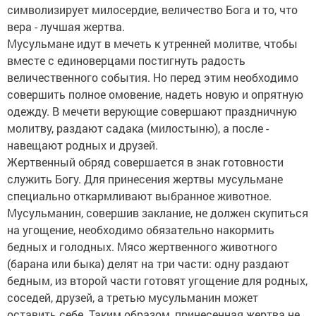
символизирует милосердие, величество Бога и то, что
вера - лучшая жертва.
Мусульмане идут в мечеть к утренней молитве, чтобы
вместе с единоверцами постигнуть радость
величественного события. Но перед этим необходимо
совершить полное омовение, надеть новую и опрятную
одежду. В мечети верующие совершают праздничную
молитву, раздают садака (милостыню), а после -
навещают родных и друзей.
Жертвенный обряд совершается в знак готовности
служить Богу. Для принесения жертвы мусульмане
специально откармливают выбранное животное.
Мусульманин, совершив заклание, не должен скупиться
на угощение, необходимо обязательно накормить
бедных и голодных. Мясо жертвенного животного
(барана или быка) делят на три части: одну раздают
бедным, из второй части готовят угощение для родных,
соседей, друзей, а третью мусульманин может
оставить себе. Таким образом, принесенная жертва не