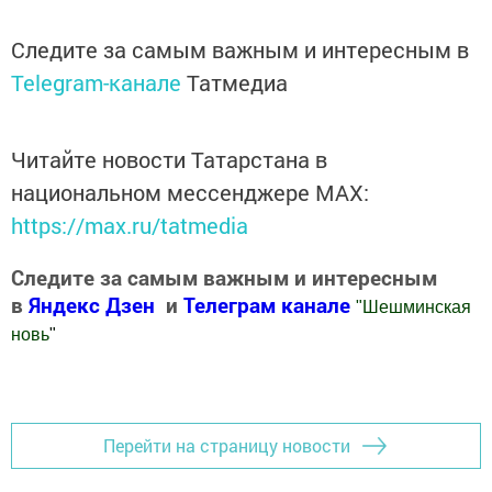
Следите за самым важным и интересным в
Telegram-канале
Татмедиа
Читайте новости Татарстана в
национальном мессенджере MАХ:
https://max.ru/tatmedia
Следите за самым важным и интересным
в
Яндекс Дзен
и
Телеграм канале
"
Шешминская
новь
"
Добавить Шешминскую новь в Яндекс.Новости
Перейти на страницу новости