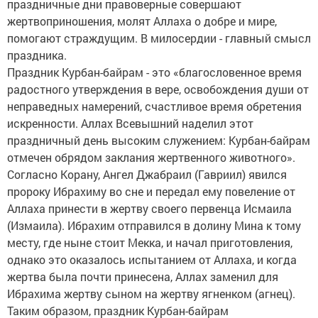
праздничные дни правоверные совершают
жертвоприношения, молят Аллаха о добре и мире,
помогают страждущим. В милосердии - главный смысл
праздника.
Праздник Курбан-байрам - это «благословенное время
радостного утверждения в вере, освобождения души от
неправедных намерений, счастливое время обретения
искренности. Аллах Всевышний наделил этот
праздничный день высоким служением: Курбан-байрам
отмечен обрядом заклания жертвенного животного».
Согласно Корану, Ангел Джабраил (Гавриил) явился
пророку Ибрахиму во сне и передал ему повеление от
Аллаха принести в жертву своего первенца Исмаила
(Измаила). Ибрахим отправился в долину Мина к тому
месту, где ныне стоит Мекка, и начал приготовления,
однако это оказалось испытанием от Аллаха, и когда
жертва была почти принесена, Аллах заменил для
Ибрахима жертву сыном на жертву ягненком (агнец).
Таким образом, праздник Курбан-байрам