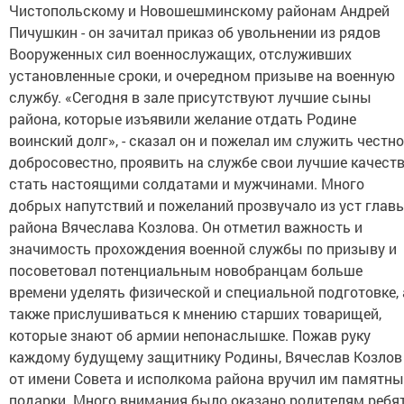
Чистопольскому и Новошешминскому районам Андрей
Пичушкин - он зачитал приказ об увольнении из рядов
Вооруженных сил военнослужащих, отслуживших
установленные сроки, и очередном призыве на военную
службу. «Сегодня в зале присутствуют лучшие сыны
района, которые изъявили желание отдать Родине
воинский долг», - сказал он и пожелал им служить честно
добросовестно, проявить на службе свои лучшие качеств
стать настоящими солдатами и мужчинами. Много
добрых напутствий и пожеланий прозвучало из уст глав
района Вячеслава Козлова. Он отметил важность и
значимость прохождения военной службы по призыву и
посоветовал потенциальным новобранцам больше
времени уделять физической и специальной подготовке, 
также прислушиваться к мнению старших товарищей,
которые знают об армии непонаслышке. Пожав руку
каждому будущему защитнику Родины, Вячеслав Козлов
от имени Совета и исполкома района вручил им памятны
подарки. Много внимания было оказано родителям ребят