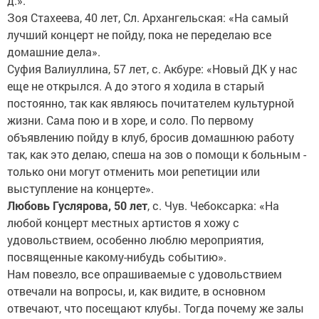
д.».
Зоя Стахеева, 40 лет, Сл. Архангельская: «На самый
лучший концерт не пойду, пока не переделаю все
домашние дела».
Суфия Валиуллина, 57 лет, с. Акбуре: «Новый ДК у нас
еще не открылся. А до этого я ходила в старый
постоянно, так как являюсь почитателем культурной
жизни. Сама пою и в хоре, и соло. По первому
объявлению пойду в клуб, бросив домашнюю работу
так, как это делаю, спеша на зов о помощи к больным -
только они могут отменить мои репетиции или
выступление на концерте».
Любовь Гуслярова, 50 лет
, с. Чув. Чебоксарка: «На
любой концерт местных артистов я хожу с
удовольствием, особенно люблю мероприятия,
посвященные какому-нибудь событию».
Нам повезло, все опрашиваемые с удовольствием
отвечали на вопросы, и, как видите, в основном
отвечают, что посещают клубы. Тогда почему же залы