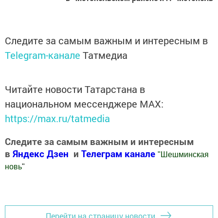
Следите за самым важным и интересным в
Telegram-канале
Татмедиа
Читайте новости Татарстана в
национальном мессенджере MАХ:
https://max.ru/tatmedia
Следите за самым важным и интересным
в
Яндекс Дзен
и
Телеграм канале
"
Шешминская
новь
"
Добавить Шешминскую новь в Яндекс.Новости
Перейти на страницу новости