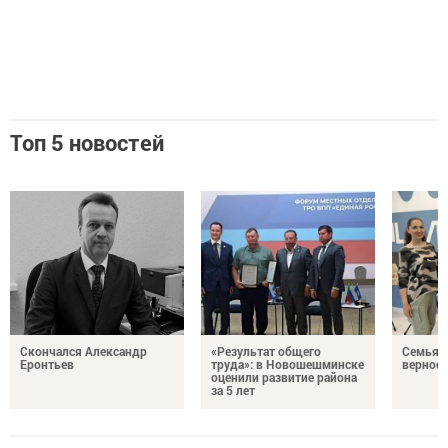
Топ 5 новостей
Скончался Александр
«Результат общего
Семья Г
Еронтьев
труда»: в Новошешминске
верност
оценили развитие района
за 5 лет