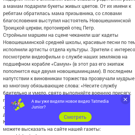
а мамам подарили букеты живых цветов. От их имени к
ребятам обратилась мама призывника, со словами
благословения выступил настоятель Новошешминской
Троицкой церкви, протоиерей отец Петр.
Стройным маршем на сцене чеканили шаг кадеты
Новошешминской средней школы, красивые песни по те
исполнили артисты отдела культуры. Зрители с интерес
посмотрели видеофильм о службе наших земляков на
подшефном корабле «Самум» (в этот раз его экипаж
пополнится еще двумя новошешминцами). В последнем
напутствии к виновникам торжества прозвучали мудрые
ко многому обязывающие слова: «Несите службу
бдительно и умело, свято выполняйте военную присягу,
помните: на ваших плечах завтрашний день, мир и
А вы уже видели новое видео Tatmedia
Junior?
спокойствие людей. Вы служите, а мы подождем. В
добрый путь, дорогие призывники!»
Cмотреть
Комментарии к материалу и свое мнение о событии вы
можете высказать на сайте нашей газеты: